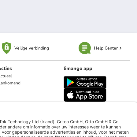
Veilige verbinding
Help Center
cties
limango app
ctueel
Aankomend
limango.de
limango.pl