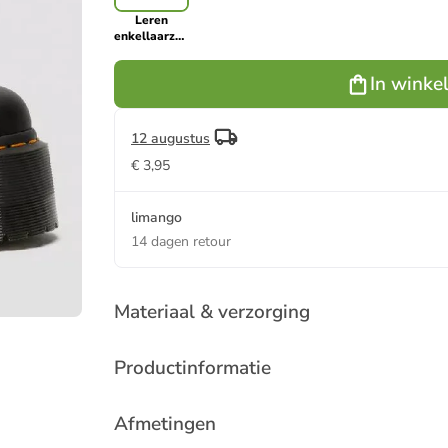
Leren
enkellaarzen
zwart
In winke
12 augustus
€ 3,95
limango
14 dagen retour
Materiaal & verzorging
Productinformatie
Afmetingen