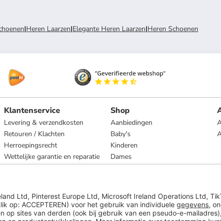
choenen
|
Heren Laarzen
|
Elegante Heren Laarzen
|
Heren Schoenen
Klantenservice
Shop
A
Levering & verzendkosten
Aanbiedingen
A
Retouren / Klachten
Baby's
Herroepingsrecht
Kinderen
Wettelijke garantie en reparatie
Dames
Heren
Wonen
Merken