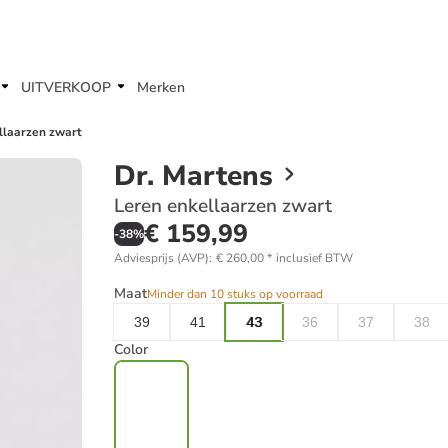
UITVERKOOP
Merken
llaarzen zwart
Dr. Martens
Leren enkellaarzen zwart
€ 159,99
-
38
%
Adviesprijs (AVP)
:
€ 260,00
*
inclusief BTW
Maat
Minder dan 10 stuks op voorraad
39
41
43
36
37
38
Color