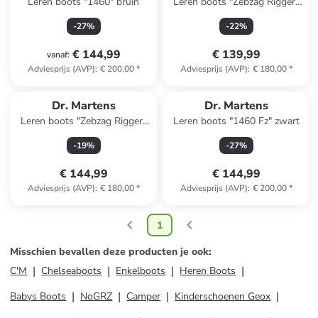
Leren boots "1460" bruin
Leren boots "Zebzag Rigger"
bruin
-
27
%
-
22
%
€ 144,99
€ 139,99
vanaf
:
Adviesprijs (AVP)
:
€ 200,00
*
Adviesprijs (AVP)
:
€ 180,00
*
Dr. Martens
Dr. Martens
Leren boots "Zebzag Rigger"
Leren boots "1460 Fz" zwart
zwart
-
19
%
-
27
%
€ 144,99
€ 144,99
Adviesprijs (AVP)
:
€ 180,00
*
Adviesprijs (AVP)
:
€ 200,00
*
1
Misschien bevallen deze producten je ook
:
C'M
Chelseaboots
Enkelboots
Heren Boots
Babys Boots
NoGRZ
Camper
Kinderschoenen Geox