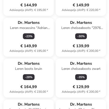
€ 144,99
€ 149,99
Adviesprijs (AVP)
:
€ 195,00
*
Adviesprijs (AVP)
:
€ 220,00
*
Dr. Martens
Dr. Martens
Leren mocassins "Adrian
Leren chelseaboots "2976
Snaffle" zwart
Cashew Ambassador"
-
23
%
-
30
%
lichtbruin
€ 149,99
€ 139,99
Adviesprijs (AVP)
:
€ 195,00
*
Adviesprijs (AVP)
:
€ 200,00
*
Dr. Martens
Dr. Martens
Leren boots bruin
Leren chelseaboots zwart
-
28
%
-
35
%
€ 164,99
€ 129,99
Adviesprijs (AVP)
:
€ 230,00
*
Adviesprijs (AVP)
:
€ 200,00
*
Dr. Martens
Dr. Martens