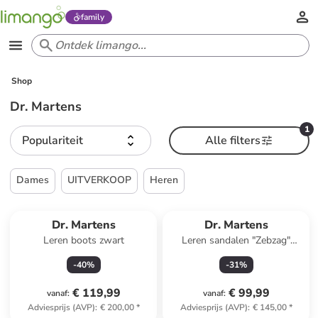
family
Shop
Dr. Martens
1
Populariteit
Alle filters
Dames
UITVERKOOP
Heren
Dr. Martens
Dr. Martens
Leren boots zwart
Leren sandalen "Zebzag"
zwart
-
40
%
-
31
%
€ 119,99
€ 99,99
vanaf
:
vanaf
:
Adviesprijs (AVP)
:
€ 200,00
*
Adviesprijs (AVP)
:
€ 145,00
*