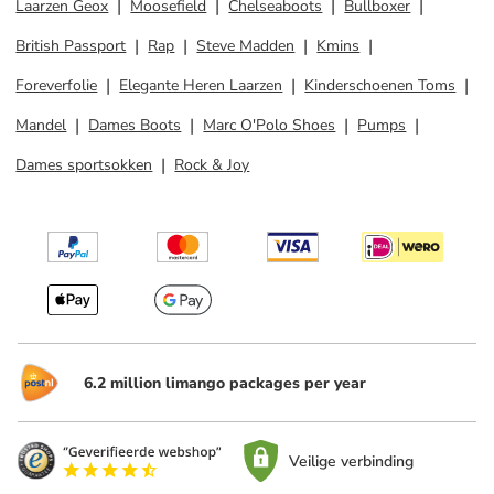
Laarzen Geox
Moosefield
Chelseaboots
Bullboxer
British Passport
Rap
Steve Madden
Kmins
Foreverfolie
Elegante Heren Laarzen
Kinderschoenen Toms
Mandel
Dames Boots
Marc O'Polo Shoes
Pumps
Dames sportsokken
Rock & Joy
6.2 million limango packages per year
Veilige verbinding