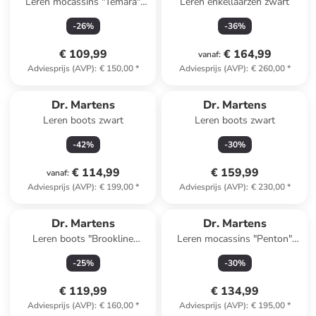
Leren mocassins "Temara"
Leren enkellaarzen zwart
bruin
-
26
%
-
36
%
€ 109,99
€ 164,99
vanaf
:
Adviesprijs (AVP)
:
€ 150,00
*
Adviesprijs (AVP)
:
€ 260,00
*
Dr. Martens
Dr. Martens
Leren boots zwart
Leren boots zwart
-
42
%
-
30
%
€ 114,99
€ 159,99
vanaf
:
Adviesprijs (AVP)
:
€ 199,00
*
Adviesprijs (AVP)
:
€ 230,00
*
Dr. Martens
Dr. Martens
Leren boots "Brookline
Leren mocassins "Penton"
Chukka" bruin
zwart
-
25
%
-
30
%
€ 119,99
€ 134,99
Adviesprijs (AVP)
:
€ 160,00
*
Adviesprijs (AVP)
:
€ 195,00
*