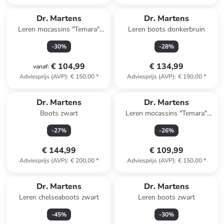
Dr. Martens
Dr. Martens
Leren mocassins "Temara"
Leren boots donkerbruin
zwart
-
30
%
-
28
%
€ 104,99
€ 134,99
vanaf
:
Adviesprijs (AVP)
:
€ 150,00
*
Adviesprijs (AVP)
:
€ 190,00
*
Dr. Martens
Dr. Martens
Boots zwart
Leren mocassins "Temara"
bruin
-
27
%
-
26
%
€ 144,99
€ 109,99
Adviesprijs (AVP)
:
€ 200,00
*
Adviesprijs (AVP)
:
€ 150,00
*
Dr. Martens
Dr. Martens
Leren chelseaboots zwart
Leren boots zwart
-
45
%
-
30
%