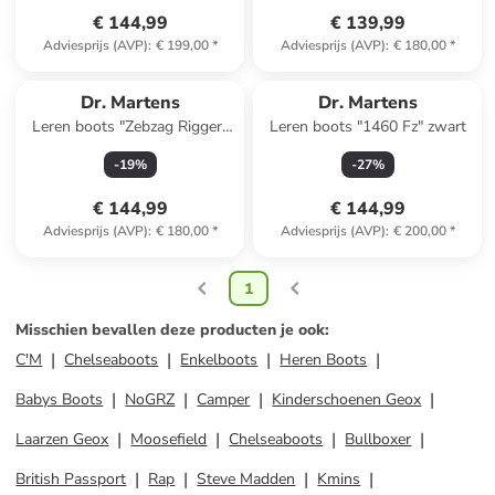
€ 144,99
€ 139,99
Adviesprijs (AVP)
:
€ 199,00
*
Adviesprijs (AVP)
:
€ 180,00
*
Dr. Martens
Dr. Martens
Leren boots "Zebzag Rigger"
Leren boots "1460 Fz" zwart
zwart
-
19
%
-
27
%
€ 144,99
€ 144,99
Adviesprijs (AVP)
:
€ 180,00
*
Adviesprijs (AVP)
:
€ 200,00
*
1
Misschien bevallen deze producten je ook
:
C'M
Chelseaboots
Enkelboots
Heren Boots
Babys Boots
NoGRZ
Camper
Kinderschoenen Geox
Laarzen Geox
Moosefield
Chelseaboots
Bullboxer
British Passport
Rap
Steve Madden
Kmins