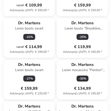
€ 109,99
€ 159,99
vanaf
:
Adviesprijs (AVP)
:
€ 200,00
*
Adviesprijs (AVP)
:
€ 230,00
*
Dr. Martens
Dr. Martens
Leren boots zwart
Leren boots "Brookline
Chukka" bruin
-
42
%
-
25
%
€ 114,99
€ 119,99
vanaf
:
Adviesprijs (AVP)
:
€ 199,00
*
Adviesprijs (AVP)
:
€ 160,00
*
Dr. Martens
Dr. Martens
Leren boots zwart
Leren mocassins "Penton"
zwart
-
27
%
-
30
%
€ 159,99
€ 134,99
Adviesprijs (AVP)
:
€ 220,00
*
Adviesprijs (AVP)
:
€ 195,00
*
Dr. Martens
Dr. Martens