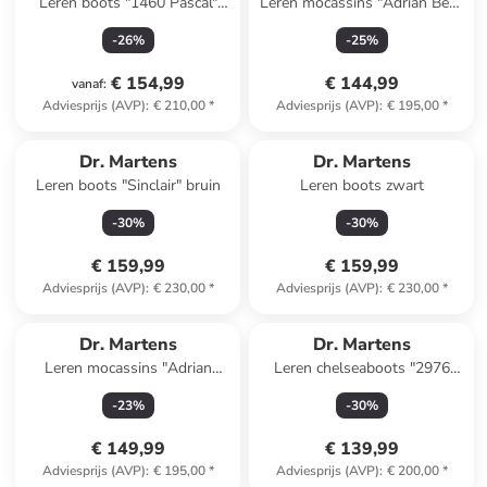
Leren boots "1460 Pascal"
Leren mocassins "Adrian Ben"
bruin
zwart
-
26
%
-
25
%
€ 154,99
€ 144,99
vanaf
:
Adviesprijs (AVP)
:
€ 210,00
*
Adviesprijs (AVP)
:
€ 195,00
*
Dr. Martens
Dr. Martens
Leren boots "Sinclair" bruin
Leren boots zwart
-
30
%
-
30
%
€ 159,99
€ 159,99
Adviesprijs (AVP)
:
€ 230,00
*
Adviesprijs (AVP)
:
€ 230,00
*
Dr. Martens
Dr. Martens
Leren mocassins "Adrian
Leren chelseaboots "2976
Snaffle" zwart
Cashew Ambassador"
-
23
%
-
30
%
lichtbruin
€ 149,99
€ 139,99
Adviesprijs (AVP)
:
€ 195,00
*
Adviesprijs (AVP)
:
€ 200,00
*