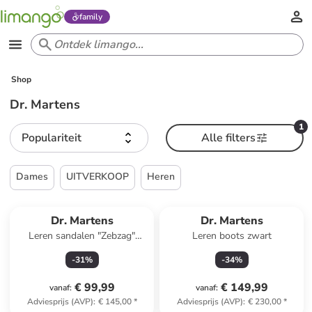
family
Shop
Dr. Martens
1
Populariteit
Alle filters
Dames
UITVERKOOP
Heren
Dr. Martens
Dr. Martens
Leren sandalen "Zebzag"
Leren boots zwart
zwart
-
31
%
-
34
%
€ 99,99
€ 149,99
vanaf
:
vanaf
:
Adviesprijs (AVP)
:
€ 145,00
*
Adviesprijs (AVP)
:
€ 230,00
*