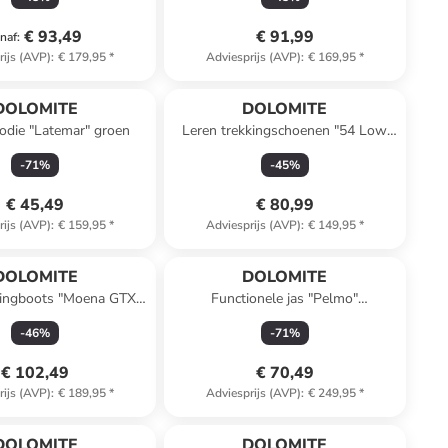
€ 93,49
€ 91,99
naf
:
rijs (AVP)
:
€ 179,95
*
Adviesprijs (AVP)
:
€ 169,95
*
DOLOMITE
DOLOMITE
odie "Latemar" groen
Leren trekkingschoenen "54 Low
Evo" bordeaux
-
71
%
-
45
%
€ 45,49
€ 80,99
rijs (AVP)
:
€ 159,95
*
Adviesprijs (AVP)
:
€ 149,95
*
DOLOMITE
DOLOMITE
kingboots "Moena GTX"
Functionele jas "Pelmo"
donkerblauw
paars/donkerblauw
-
46
%
-
71
%
€ 102,49
€ 70,49
rijs (AVP)
:
€ 189,95
*
Adviesprijs (AVP)
:
€ 249,95
*
DOLOMITE
DOLOMITE