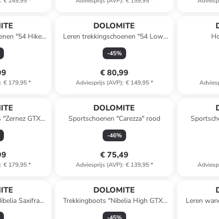
)
:
€ 249,95
*
Adviesprijs (AVP)
:
€ 159,95
*
Adviesp
ITE
DOLOMITE
enen "54 Hike
Leren trekkingschoenen "54 Low"
Ho
rijs/zwart
groen
-
45
%
99
€ 80,99
)
:
€ 179,95
*
Adviesprijs (AVP)
:
€ 149,95
*
Adviesp
Reeds in ee
ITE
DOLOMITE
 "Zernez GTX"
Sportschoenen "Carezza" rood
Sportsch
-
46
%
99
€ 75,49
)
:
€ 179,95
*
Adviesprijs (AVP)
:
€ 139,95
*
Adviesp
ITE
DOLOMITE
ibelia Saxifraga
Trekkingboots "Nibelia High GTX"
Leren wan
grijs
kaki
-
45
%