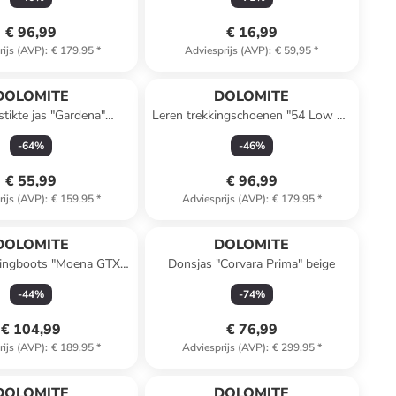
€ 96,99
€ 16,99
rijs (AVP)
:
€ 179,95
*
Adviesprijs (AVP)
:
€ 59,95
*
DOLOMITE
DOLOMITE
tikte jas "Gardena"
Leren trekkingschoenen "54 Low Fg
donkerblauw
Evo GTX" groen
-
64
%
-
46
%
€ 55,99
€ 96,99
rijs (AVP)
:
€ 159,95
*
Adviesprijs (AVP)
:
€ 179,95
*
DOLOMITE
DOLOMITE
kingboots "Moena GTX"
Donsjas "Corvara Prima" beige
lichtblauw
-
44
%
-
74
%
€ 104,99
€ 76,99
rijs (AVP)
:
€ 189,95
*
Adviesprijs (AVP)
:
€ 299,95
*
DOLOMITE
DOLOMITE