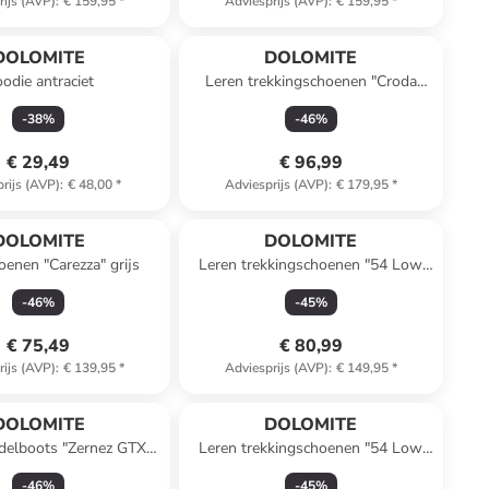
rijs (AVP)
:
€ 159,95
*
Adviesprijs (AVP)
:
€ 159,95
*
DOLOMITE
DOLOMITE
odie antraciet
Leren trekkingschoenen "Croda
Nera GTX" antraciet
-
38
%
-
46
%
€ 29,49
€ 96,99
rijs (AVP)
:
€ 48,00
*
Adviesprijs (AVP)
:
€ 179,95
*
n ander winkelwagentje
DOLOMITE
DOLOMITE
oenen "Carezza" grijs
Leren trekkingschoenen "54 Low
Evo" oranje
-
46
%
-
45
%
€ 75,49
€ 80,99
rijs (AVP)
:
€ 139,95
*
Adviesprijs (AVP)
:
€ 149,95
*
DOLOMITE
DOLOMITE
delboots "Zernez GTX"
Leren trekkingschoenen "54 Low
kaki
GTX" grijs
-
46
%
-
45
%