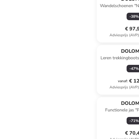
Wandelschoenen "Nib
-
38
%
€ 97,
Adviesprijs (AVP
DOLOM
Leren trekkingboot
roze
-
47
%
€ 1
vanaf
:
Adviesprijs (AVP
DOLOM
Functionele jas 
-
71
%
€ 70,