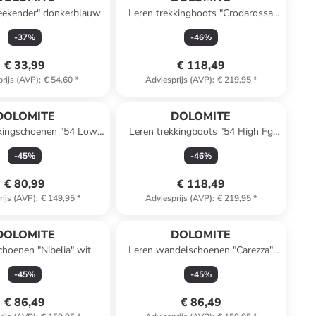
eekender" donkerblauw
Leren trekkingboots "Crodarossa
High GTX" grijs
-
37
%
-
46
%
€ 33,99
€ 118,49
rijs (AVP)
:
€ 54,60
*
Adviesprijs (AVP)
:
€ 219,95
*
DOLOMITE
DOLOMITE
kkingschoenen "54 Low
Leren trekkingboots "54 High Fg
vo" lichtbruin
GTX" groen
-
45
%
-
46
%
€ 80,99
€ 118,49
rijs (AVP)
:
€ 149,95
*
Adviesprijs (AVP)
:
€ 219,95
*
n ander winkelwagentje
DOLOMITE
DOLOMITE
hoenen "Nibelia" wit
Leren wandelschoenen "Carezza"
donkerblauw
-
45
%
-
45
%
€ 86,49
€ 86,49