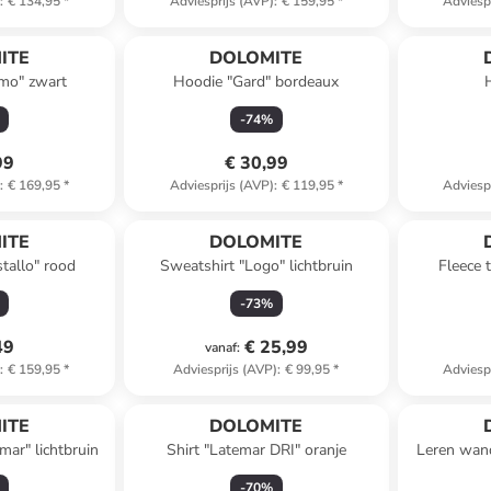
)
:
€ 134,95
*
Adviesprijs (AVP)
:
€ 159,95
*
Adviesp
ITE
DOLOMITE
lmo" zwart
Hoodie "Gard" bordeaux
-
74
%
99
€ 30,99
)
:
€ 169,95
*
Adviesprijs (AVP)
:
€ 119,95
*
Adviesp
ITE
DOLOMITE
stallo" rood
Sweatshirt "Logo" lichtbruin
Fleece 
-
73
%
49
€ 25,99
vanaf
:
)
:
€ 159,95
*
Adviesprijs (AVP)
:
€ 99,95
*
Adviesp
ITE
DOLOMITE
mar" lichtbruin
Shirt "Latemar DRI" oranje
Leren wan
-
70
%