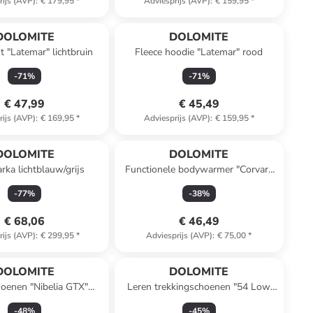
rijs (AVP)
:
€ 179,95
*
Adviesprijs (AVP)
:
€ 159,95
*
DOLOMITE
DOLOMITE
t "Latemar" lichtbruin
Fleece hoodie "Latemar" rood
-
71
%
-
71
%
€ 47,99
€ 45,49
rijs (AVP)
:
€ 169,95
*
Adviesprijs (AVP)
:
€ 159,95
*
DOLOMITE
DOLOMITE
rka lichtblauw/grijs
Functionele bodywarmer "Corvara
Light" paars
-
77
%
-
38
%
€ 68,06
€ 46,49
rijs (AVP)
:
€ 299,95
*
Adviesprijs (AVP)
:
€ 75,00
*
DOLOMITE
DOLOMITE
oenen "Nibelia GTX"
Leren trekkingschoenen "54 Low
rt/beige/oranje
GTX" blauw
-
48
%
-
45
%