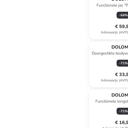
Functionele jas 
zwar
-
64
%
€ 59,
Adviesprijs (AVP
DOLOM
Doorgestikte bodyw
lichtbr
-
71
%
€ 33,
Adviesprijs (AVP
DOLOM
Functionele longs
beig
-
71
%
€ 16,