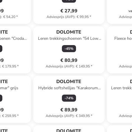
99
€ 27,99
va
)
:
€ 54,20
*
Adviesprijs (AVP)
:
€ 99,95
*
Adviesp
ITE
DOLOMITE
hoenen "Croda
Leren trekkingschoenen "54 Low"
Fleece ho
 rood
kaki
-
45
%
99
€ 80,99
)
:
€ 179,95
*
Adviesprijs (AVP)
:
€ 149,95
*
Adviesp
ITE
DOLOMITE
mar" grijs
Hybride softshelljas "Karakorum"
Leren trek
beige
-
74
%
99
€ 89,99
)
:
€ 259,95
*
Adviesprijs (AVP)
:
€ 349,95
*
Adviesp
 winkelwagentje
ITE
DOLOMITE