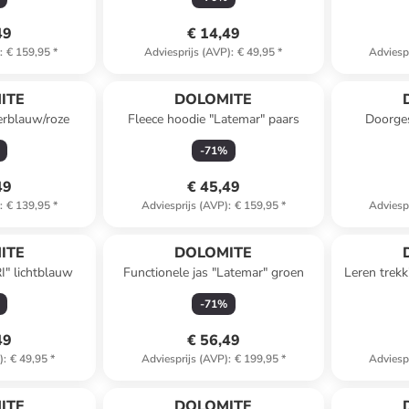
49
€ 14,49
)
:
€ 159,95
*
Adviesprijs (AVP)
:
€ 49,95
*
Adviesp
ITE
DOLOMITE
erblauw/roze
Fleece hoodie "Latemar" paars
Doorges
-
71
%
49
€ 45,49
)
:
€ 139,95
*
Adviesprijs (AVP)
:
€ 159,95
*
Adviesp
ITE
DOLOMITE
I" lichtblauw
Functionele jas "Latemar" groen
Leren trek
-
71
%
49
€ 56,49
)
:
€ 49,95
*
Adviesprijs (AVP)
:
€ 199,95
*
Adviesp
ITE
DOLOMITE