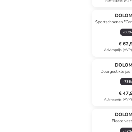
Adviesprijs (AVP
DOLOM
Sportschoenen "Car
-
60
%
€ 62,
Adviesprijs (AVP
DOLOM
Doorgestikte jas
-
73
%
€ 47,
Adviesprijs (AVP
DOLOM
Fleece ves
-
37
%