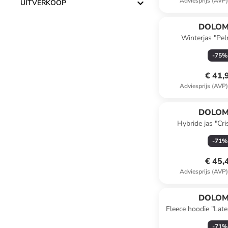
Adviesprijs (AVP
UITVERKOOP
DOLOM
Winterjas "Pe
-
75
%
€ 41,
Adviesprijs (AVP
DOLOM
Hybride jas "Cri
-
71
%
€ 45,
Adviesprijs (AVP
DOLOM
Fleece hoodie "Late
-
71
%