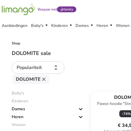
Bespaar met
family
Aanbiedingen
Baby's
Kinderen
Dames
Heren
Wonen
Shop
DOLOMITE sale
Populariteit
DOLOMITE
Baby's
DOLOM
Kinderen
Fleece hoodie "Str
Dames
-
74
%
Heren
Wonen
€ 34,