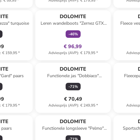
)
:
€ 59,95
*
Adviesprijs (AVP)
:
€ 179,95
*
Adviesp
family
exclusief
ITE
DOLOMITE
ezza" turquoise
Leren wandelboots "Zernez GTX"
Fleece ves
grijs
-
46
%
99
€ 96,99
)
:
€ 159,95
*
Adviesprijs (AVP)
:
€ 179,95
*
Adviesp
ITE
DOLOMITE
 "Gard" paars
Functionele jas "Dobbiaco"
Fleecepa
lichtbruin
-
71
%
99
€ 70,49
)
:
€ 179,95
*
Adviesprijs (AVP)
:
€ 249,95
*
Adviesp
ITE
DOLOMITE
t paars
Functionele longsleeve "Pelmo"
Sportsch
donkerblauw
zwa
-
71
%