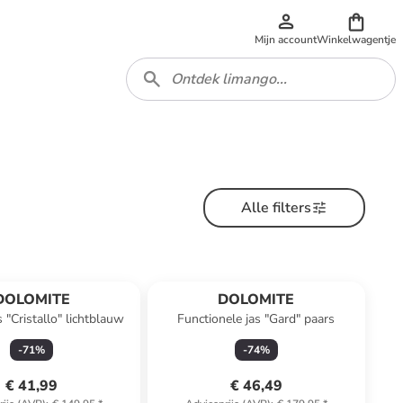
Mijn account
Winkelwagentje
Alle filters
DOLOMITE
DOLOMITE
 "Cristallo" lichtblauw
Functionele jas "Gard" paars
-
71
%
-
74
%
€ 41,99
€ 46,49