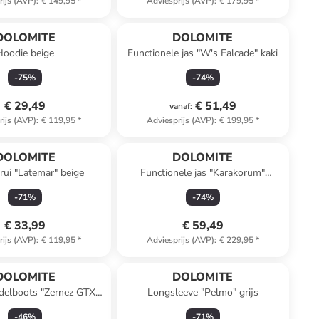
rijs (AVP)
:
€ 149,95
*
Adviesprijs (AVP)
:
€ 179,95
*
DOLOMITE
DOLOMITE
Hoodie beige
Functionele jas "W's Falcade" kaki
-
75
%
-
74
%
€ 29,49
€ 51,49
vanaf
:
rijs (AVP)
:
€ 119,95
*
Adviesprijs (AVP)
:
€ 199,95
*
DOLOMITE
DOLOMITE
trui "Latemar" beige
Functionele jas "Karakorum"
lichtroze
-
71
%
-
74
%
€ 33,99
€ 59,49
rijs (AVP)
:
€ 119,95
*
Adviesprijs (AVP)
:
€ 229,95
*
DOLOMITE
DOLOMITE
delboots "Zernez GTX"
Longsleeve "Pelmo" grijs
grijs
-
46
%
-
71
%