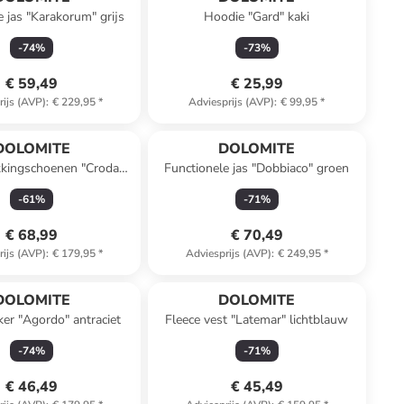
e jas "Karakorum" grijs
Hoodie "Gard" kaki
-
74
%
-
73
%
€ 59,49
€ 25,99
rijs (AVP)
:
€ 229,95
*
Adviesprijs (AVP)
:
€ 99,95
*
DOLOMITE
DOLOMITE
kkingschoenen "Croda
Functionele jas "Dobbiaco" groen
ra GTX" blauw
-
61
%
-
71
%
€ 68,99
€ 70,49
rijs (AVP)
:
€ 179,95
*
Adviesprijs (AVP)
:
€ 249,95
*
DOLOMITE
DOLOMITE
er "Agordo" antraciet
Fleece vest "Latemar" lichtblauw
-
74
%
-
71
%
€ 46,49
€ 45,49