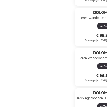
Adviesprijs (AVP
DOLOM
Leren wandelscho
Low Evo GTX" g
-
46
%
€ 96,
Adviesprijs (AVP
DOLOM
Leren wandelboots
grijs
-
46
%
€ 96,
Adviesprijs (AVP
DOLOM
Trekkingschoenen "N
2.0 High" 
-
46
%