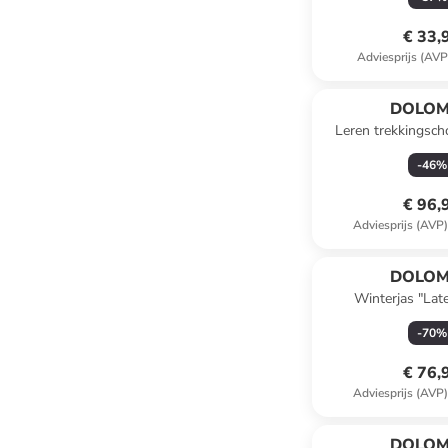
€ 33,
Adviesprijs (AVP
DOLOM
Leren trekkingsc
Nera GTX"
-
46
%
€ 96,
Adviesprijs (AVP
DOLOM
Winterjas "Late
-
70
%
€ 76,
Adviesprijs (AVP
Reeds in een ander
DOLOM