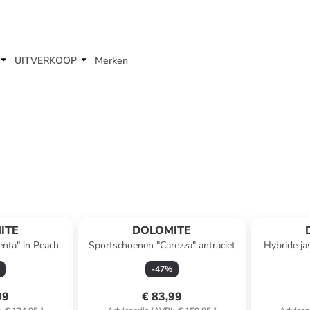
UITVERKOOP
Merken
ITE
DOLOMITE
enta" in Peach
Sportschoenen "Carezza" antraciet
Hybride jas
-
47
%
99
€ 83,99