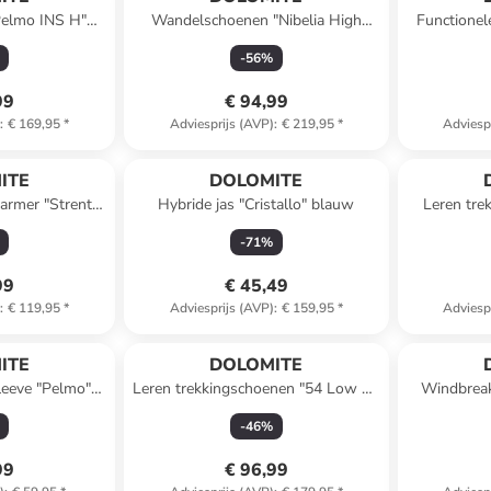
"Pelmo INS H"
Wandelschoenen "Nibelia High
Functionel
t
GTX" beige/zwart
-
56
%
99
€ 94,99
)
:
€ 169,95
*
Adviesprijs (AVP)
:
€ 219,95
*
Adviesp
ITE
DOLOMITE
armer "Strenta"
Hybride jas "Cristallo" blauw
Leren tre
uin
Ne
-
71
%
99
€ 45,49
)
:
€ 119,95
*
Adviesprijs (AVP)
:
€ 159,95
*
Adviesp
ITE
DOLOMITE
leeve "Pelmo"
Leren trekkingschoenen "54 Low Fg
Windbreak
e
Evo GTX" lichtbruin
-
46
%
99
€ 96,99