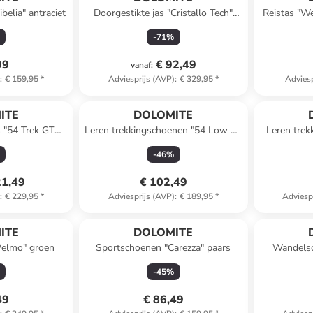
elia" antraciet
Doorgestikte jas "Cristallo Tech"
Reistas "W
zwart
-
71
%
99
€ 92,49
vanaf
:
)
:
€ 159,95
*
Adviesprijs (AVP)
:
€ 329,95
*
Adviesp
ITE
DOLOMITE
s "54 Trek GTX"
Leren trekkingschoenen "54 Low Fg
Leren tre
Evo GTX" grijs
E
-
46
%
21,49
€ 102,49
)
:
€ 229,95
*
Adviesprijs (AVP)
:
€ 189,95
*
Adviesp
Reeds in ee
ITE
DOLOMITE
"Pelmo" groen
Sportschoenen "Carezza" paars
Wandelsc
-
45
%
49
€ 86,49