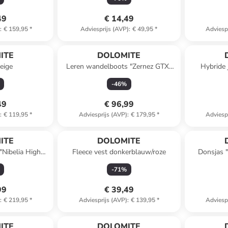
49
€ 14,49
)
:
€ 159,95
*
Adviesprijs (AVP)
:
€ 49,95
*
Adviesp
ITE
DOLOMITE
eige
Leren wandelboots "Zernez GTX"
Hybride 
grijs
-
46
%
49
€ 96,99
)
:
€ 119,95
*
Adviesprijs (AVP)
:
€ 179,95
*
Adviesp
ITE
DOLOMITE
Nibelia High
Fleece vest donkerblauw/roze
Donsjas "
/zwart
-
71
%
99
€ 39,49
)
:
€ 219,95
*
Adviesprijs (AVP)
:
€ 139,95
*
Adviesp
ITE
DOLOMITE