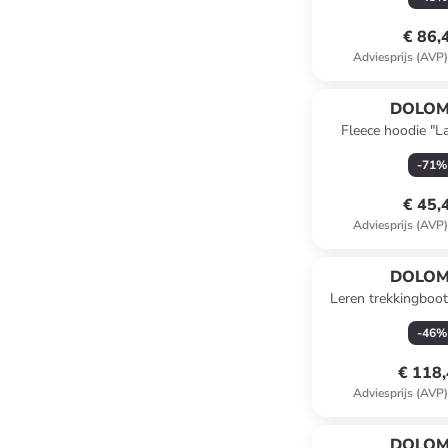
€ 86,
Adviesprijs (AVP
DOLOM
Fleece hoodie "L
-
71
%
€ 45,
Adviesprijs (AVP
DOLOM
Leren trekkingboo
High GTX"
-
46
%
€ 118
Adviesprijs (AVP
DOLOM