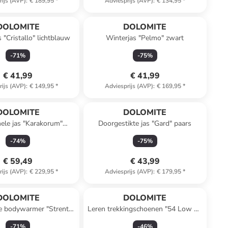
rijs (AVP)
:
€ 189,95
*
Adviesprijs (AVP)
:
€ 134,95
*
DOLOMITE
DOLOMITE
 "Cristallo" lichtblauw
Winterjas "Pelmo" zwart
-
71
%
-
75
%
€ 41,99
€ 41,99
rijs (AVP)
:
€ 149,95
*
Adviesprijs (AVP)
:
€ 169,95
*
Reeds in een ander winkelwagentje
DOLOMITE
DOLOMITE
ele jas "Karakorum"
Doorgestikte jas "Gard" paars
lichtroze
-
74
%
-
75
%
€ 59,49
€ 43,99
rijs (AVP)
:
€ 229,95
*
Adviesprijs (AVP)
:
€ 179,95
*
DOLOMITE
DOLOMITE
e bodywarmer "Strenta"
Leren trekkingschoenen "54 Low Fg
lichtbruin
Evo GTX" lichtbruin
-
71
%
-
46
%