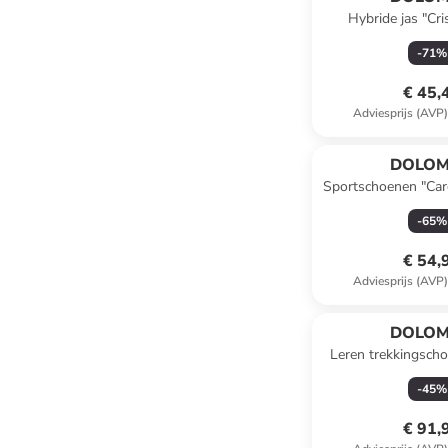
Hybride jas "Cri
-
71
%
€ 45,
Adviesprijs (AVP
DOLOM
Sportschoenen "Car
-
65
%
€ 54,
Adviesprijs (AVP
DOLOM
Leren trekkingsch
GTX" bl
-
45
%
€ 91,