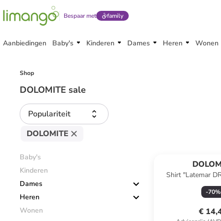
Bespaar met
family
Aanbiedingen
Baby's
Kinderen
Dames
Heren
Wonen
Shop
DOLOMITE sale
Populariteit
DOLOMITE
Baby's
DOLOM
Kinderen
Shirt "Latemar DR
Dames
-
70
%
Heren
Wonen
€ 14,