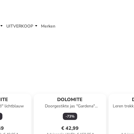
UITVERKOOP
Merken
ITE
DOLOMITE
I" lichtblauw
Doorgestikte jas "Gardena"
Leren trek
donkerblauw
-
73
%
49
€ 42,99