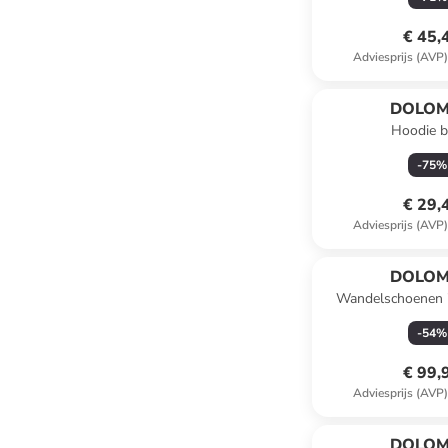
€ 45,
Adviesprijs (AVP
DOLOM
Hoodie b
-
75
%
€ 29,
Adviesprijs (AVP
DOLOM
Wandelschoenen "
GTX" beige
-
54
%
€ 99,
Adviesprijs (AVP
DOLOM