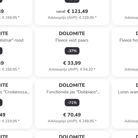
49
€ 121,49
vanaf
:
)
:
€ 159,95
*
Adviesprijs (AVP)
:
€ 229,95
*
Adviesp
ITE
DOLOMITE
atemar" rood
Fleece vest paars
Fleece ho
-
37
%
49
€ 33,99
)
:
€ 159,95
*
Adviesprijs (AVP)
:
€ 54,20
*
Adviesp
ITE
DOLOMITE
ts "Crodarossa
Functionele jas "Dobbiaco"
Leren wan
 grijs
lichtbruin
E
-
71
%
,49
€ 70,49
)
:
€ 219,95
*
Adviesprijs (AVP)
:
€ 249,95
*
Adviesp
ITE
DOLOMITE