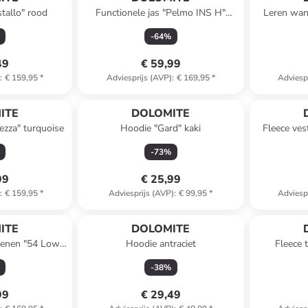
stallo" rood
Functionele jas "Pelmo INS H"
Leren wan
zwart
Low Ev
-
64
%
49
€ 59,99
)
:
€ 159,95
*
Adviesprijs (AVP)
:
€ 169,95
*
Adviesp
ITE
DOLOMITE
ezza" turquoise
Hoodie "Gard" kaki
Fleece ves
-
73
%
99
€ 25,99
)
:
€ 159,95
*
Adviesprijs (AVP)
:
€ 99,95
*
Adviesp
ITE
DOLOMITE
oenen "54 Low
Hoodie antraciet
Fleece 
auw
-
38
%
99
€ 29,49