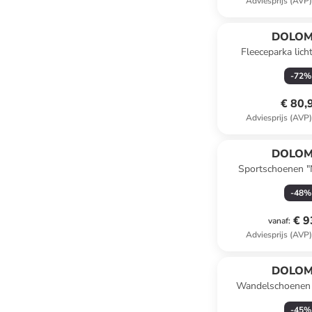
Adviesprijs (AVP
DOLOM
Fleeceparka lich
-
72
%
€ 80,
Adviesprijs (AVP
DOLOM
Sportschoenen "
zwart/beige
-
48
%
€ 9
vanaf
:
Adviesprijs (AVP
DOLOM
Wandelschoenen "
-
45
%