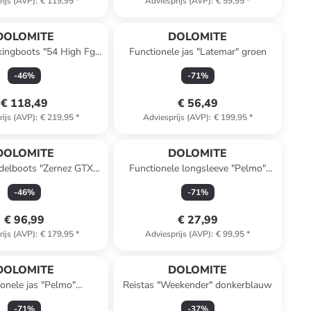
rijs (AVP)
:
€ 119,95
*
Adviesprijs (AVP)
:
€ 59,95
*
DOLOMITE
DOLOMITE
kingboots "54 High Fg
Functionele jas "Latemar" groen
GTX" groen
-
46
%
-
71
%
€ 118,49
€ 56,49
rijs (AVP)
:
€ 219,95
*
Adviesprijs (AVP)
:
€ 199,95
*
DOLOMITE
DOLOMITE
delboots "Zernez GTX"
Functionele longsleeve "Pelmo"
grijs
donkerblauw
-
46
%
-
71
%
€ 96,99
€ 27,99
rijs (AVP)
:
€ 179,95
*
Adviesprijs (AVP)
:
€ 99,95
*
DOLOMITE
DOLOMITE
ionele jas "Pelmo"
Reistas "Weekender" donkerblauw
rs/donkerblauw
-
71
%
-
37
%