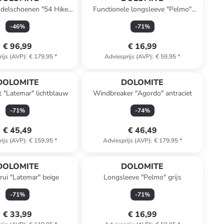
delschoenen "54 Hike
Functionele longsleeve "Pelmo"
o GTX" grijs/zwart
beige
-
46
%
-
71
%
€ 96,99
€ 16,99
rijs (AVP)
:
€ 179,95
*
Adviesprijs (AVP)
:
€ 59,95
*
DOLOMITE
DOLOMITE
t "Latemar" lichtblauw
Windbreaker "Agordo" antraciet
-
71
%
-
74
%
€ 45,49
€ 46,49
rijs (AVP)
:
€ 159,95
*
Adviesprijs (AVP)
:
€ 179,95
*
DOLOMITE
DOLOMITE
trui "Latemar" beige
Longsleeve "Pelmo" grijs
-
71
%
-
71
%
€ 33,99
€ 16,99