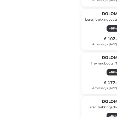
Adviesprijs (AVP
DOLOM
Leren trekkingboo
donkerb
-
46
%
€ 102
Adviesprijs (AVP
DOLOM
Trekkingboots 
zwart/grij
-
46
%
€ 177
Adviesprijs (AVP
DOLOM
Leren trekkingsc
Nera GTX" a
-
46
%