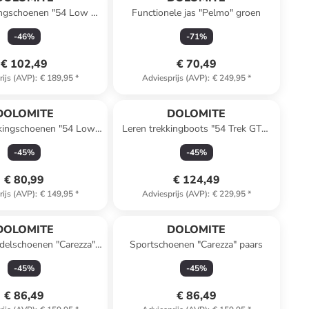
ingschoenen "54 Low Fg
Functionele jas "Pelmo" groen
vo GTX" grijs
-
46
%
-
71
%
€ 102,49
€ 70,49
rijs (AVP)
:
€ 189,95
*
Adviesprijs (AVP)
:
€ 249,95
*
DOLOMITE
DOLOMITE
kkingschoenen "54 Low
Leren trekkingboots "54 Trek GTX"
vo" lichtbruin
lichtbruin
-
45
%
-
45
%
€ 80,99
€ 124,49
rijs (AVP)
:
€ 149,95
*
Adviesprijs (AVP)
:
€ 229,95
*
DOLOMITE
DOLOMITE
delschoenen "Carezza"
Sportschoenen "Carezza" paars
donkerblauw
-
45
%
-
45
%
€ 86,49
€ 86,49