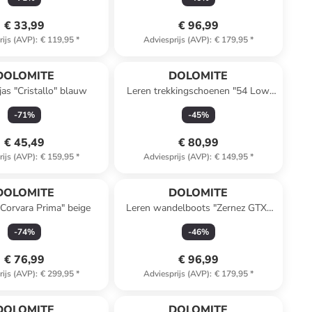
€ 33,99
€ 96,99
rijs (AVP)
:
€ 119,95
*
Adviesprijs (AVP)
:
€ 179,95
*
DOLOMITE
DOLOMITE
jas "Cristallo" blauw
Leren trekkingschoenen "54 Low
Evo" bordeaux
-
71
%
-
45
%
€ 45,49
€ 80,99
rijs (AVP)
:
€ 159,95
*
Adviesprijs (AVP)
:
€ 149,95
*
DOLOMITE
DOLOMITE
Corvara Prima" beige
Leren wandelboots "Zernez GTX"
grijs
-
74
%
-
46
%
€ 76,99
€ 96,99
rijs (AVP)
:
€ 299,95
*
Adviesprijs (AVP)
:
€ 179,95
*
DOLOMITE
DOLOMITE