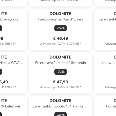
)
:
€ 169,95
*
Adviesprijs (AVP)
:
€ 48,00
*
Adviesp
ITE
DOLOMITE
tblauw/grijs
Functionele jas "Gard" paars
Leren trek
-
74
%
99
€ 46,49
)
:
€ 299,95
*
Adviesprijs (AVP)
:
€ 179,95
*
Adviesp
ITE
DOLOMITE
Nibelia GTX"
Fleece vest "Latemar" lichtbruin
Leren wan
/oranje
-
71
%
3,49
€ 47,99
)
:
€ 179,95
*
Adviesprijs (AVP)
:
€ 169,95
*
Adviesp
ITE
DOLOMITE
Nibelia" wit
Leren trekkingboots "54 Trek GTX"
Funct
roze
paa
-
47
%