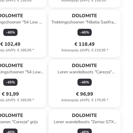
rijs (AVP)
:
€ 159,95
*
Adviesprijs (AVP)
:
€ 159,95
*
DOLOMITE
DOLOMITE
ingschoenen "54 Low Fg
Trekkingschoenen "Nibelia Saxifraga
 GTX" lichtbruin
2.0 High" grijs
-
46
%
-
46
%
€ 102,49
€ 118,49
rijs (AVP)
:
€ 189,95
*
Adviesprijs (AVP)
:
€ 219,95
*
DOLOMITE
DOLOMITE
kkingschoenen "54 Low
Leren wandelboots "Carezza"
GTX" grijs
lichtbruin
-
45
%
-
46
%
€ 91,99
€ 96,99
rijs (AVP)
:
€ 169,95
*
Adviesprijs (AVP)
:
€ 179,95
*
DOLOMITE
DOLOMITE
oenen "Carezza" grijs
Leren wandelboots "Zernez GTX"
grijs
-
46
%
-
46
%