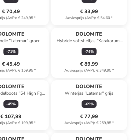
€ 70,49
€ 33,99
rijs (AVP)
:
€ 249,95
*
Adviesprijs (AVP)
:
€ 54,60
*
DOLOMITE
DOLOMITE
odie "Latemar" groen
Hybride softshelljas "Karakorum"
beige
-
71
%
-
74
%
€ 45,49
€ 89,99
rijs (AVP)
:
€ 159,95
*
Adviesprijs (AVP)
:
€ 349,95
*
DOLOMITE
DOLOMITE
delboots "54 High Fg
Winterjas "Latemar" grijs
vo GTX" grijs
-
45
%
-
69
%
€ 107,99
€ 77,99
rijs (AVP)
:
€ 199,95
*
Adviesprijs (AVP)
:
€ 259,95
*
DOLOMITE
DOLOMITE