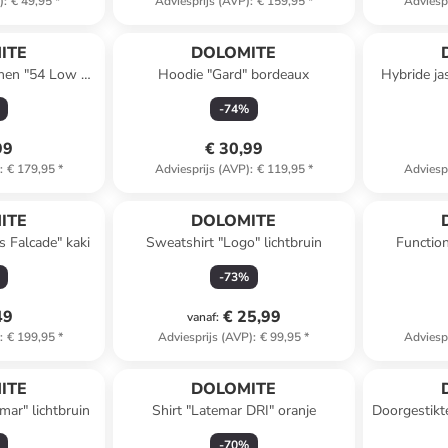
)
:
€ 49,95
*
Adviesprijs (AVP)
:
€ 159,95
*
Adviesp
ITE
DOLOMITE
enen "54 Low Fg
Hoodie "Gard" bordeaux
Hybride jas
groen
-
74
%
99
€ 30,99
)
:
€ 179,95
*
Adviesprijs (AVP)
:
€ 119,95
*
Adviesp
ITE
DOLOMITE
s Falcade" kaki
Sweatshirt "Logo" lichtbruin
Function
-
73
%
49
€ 25,99
vanaf
:
)
:
€ 199,95
*
Adviesprijs (AVP)
:
€ 99,95
*
Adviesp
ITE
DOLOMITE
mar" lichtbruin
Shirt "Latemar DRI" oranje
Doorgestikt
-
70
%