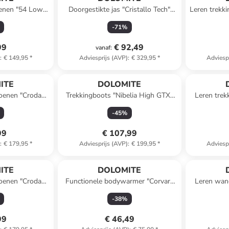
oenen "54 Low"
Doorgestikte jas "Cristallo Tech"
Leren trekk
zwart
E
-
71
%
99
€ 92,49
vanaf
:
)
:
€ 149,95
*
Adviesprijs (AVP)
:
€ 329,95
*
Adviesp
ITE
DOLOMITE
hoenen "Croda
Trekkingboots "Nibelia High GTX"
Leren tre
 rood
kaki
E
-
45
%
99
€ 107,99
)
:
€ 179,95
*
Adviesprijs (AVP)
:
€ 199,95
*
Adviesp
ITE
DOLOMITE
hoenen "Croda
Functionele bodywarmer "Corvara
Leren wan
 grijs
Light" paars
-
38
%
99
€ 46,49