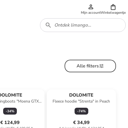
Mijn account
Winkelwagentje
Alle filters
DOLOMITE
DOLOMITE
kingboots "Moena GTX"
Fleece hoodie "Strenta" in Peach
lichtblauw
-
34
%
-
74
%
€ 124,99
€ 34,99