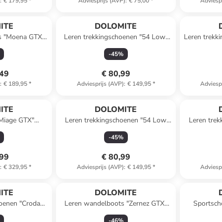
)
:
€ 179,95
*
Adviesprijs (AVP)
:
€ 75,00
*
Adviesp
ITE
DOLOMITE
ts "Moena GTX"
Leren trekkingschoenen "54 Low"
Leren trekk
lauw
groen
Evo
-
45
%
,49
€ 80,99
)
:
€ 189,95
*
Adviesprijs (AVP)
:
€ 149,95
*
Adviesp
ITE
DOLOMITE
"Miage GTX"
Leren trekkingschoenen "54 Low
Leren tre
s/blauw
Evo" oranje
-
45
%
,99
€ 80,99
)
:
€ 329,95
*
Adviesprijs (AVP)
:
€ 149,95
*
Adviesp
ITE
DOLOMITE
hoenen "Croda
Leren wandelboots "Zernez GTX"
Sportsch
ntraciet
kaki
-
46
%