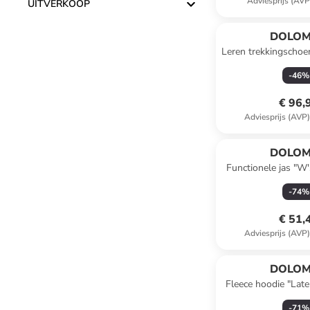
Adviesprijs (AVP
UITVERKOOP
DOLOM
Leren trekkingscho
Evo GTX" 
-
46
%
€ 96,
Adviesprijs (AVP
DOLOM
Functionele jas "W'
-
74
%
€ 51,
Adviesprijs (AVP
DOLOM
Fleece hoodie "Late
-
71
%