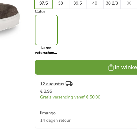
37,5
38
39,5
40
38 2/3
36
Color
Leren
veterschoenen
"Sorapis"
bruin
In wink
12 augustus
€ 3,95
Gratis verzending vanaf € 50,00
limango
14 dagen retour