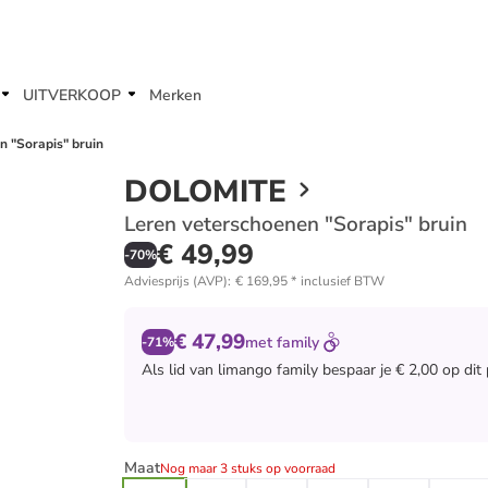
UITVERKOOP
Merken
 "Sorapis" bruin
DOLOMITE
Leren veterschoenen "Sorapis" bruin
€ 49,99
-
70
%
Adviesprijs (AVP)
:
€ 169,95
*
inclusief BTW
€ 47,99
met
family
-71%
Als lid van
limango family
bespaar je € 2,00 op dit
Maat
Nog maar 3 stuks op voorraad