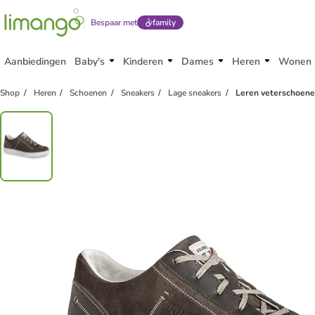
Bespaar met
family
Aanbiedingen
Baby's
Kinderen
Dames
Heren
Wonen
family
korting
Shop
Heren
Schoenen
Sneakers
Lage sneakers
Leren veterschoenen