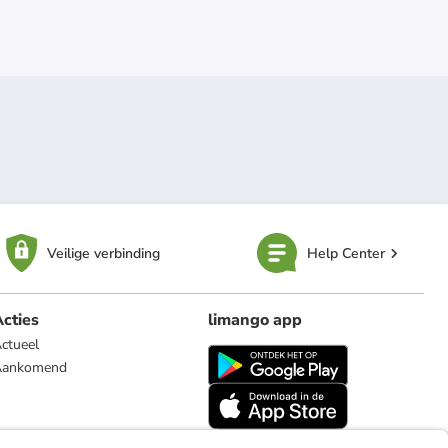
Veilige verbinding
Help Center
cties
limango app
ctueel
Aankomend