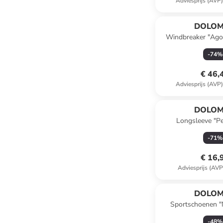
Adviesprijs (AVP
DOLOM
Windbreaker "Agor
-
74
%
€ 46,
Adviesprijs (AVP
DOLOM
Longsleeve "Pe
-
71
%
€ 16,
Adviesprijs (AVP
DOLOM
Sportschoenen "
zwart/beige
-
48
%