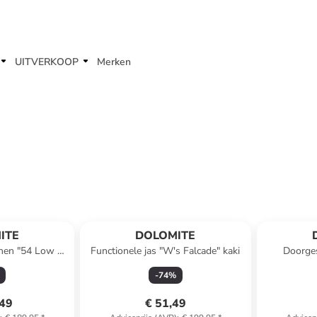
UITVERKOOP
Merken
ITE
DOLOMITE
enen "54 Low Fg
Functionele jas "W's Falcade" kaki
Doorges
art
-
74
%
,49
€ 51,49