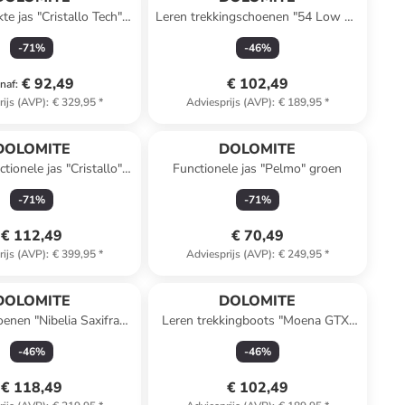
te jas "Cristallo Tech"
Leren trekkingschoenen "54 Low Fg
zwart
Evo GTX" grijs
-
71
%
-
46
%
€ 92,49
€ 102,49
naf
:
rijs (AVP)
:
€ 329,95
*
Adviesprijs (AVP)
:
€ 189,95
*
DOLOMITE
DOLOMITE
ctionele jas "Cristallo"
Functionele jas "Pelmo" groen
groen
-
71
%
-
71
%
€ 112,49
€ 70,49
rijs (AVP)
:
€ 399,95
*
Adviesprijs (AVP)
:
€ 249,95
*
DOLOMITE
DOLOMITE
oenen "Nibelia Saxifraga
Leren trekkingboots "Moena GTX"
.0 High" grijs
donkerblauw
-
46
%
-
46
%
€ 118,49
€ 102,49