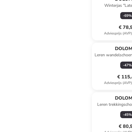
Winterjas "Late
-
69
%
€ 78,
Adviesprijs (AVP
DOLOM
Leren wandelschoen
GTX" zwart
-
47
%
€ 115
Adviesprijs (AVP
DOLOM
Leren trekkingsch
Evo" licht
-
45
%
€ 80,