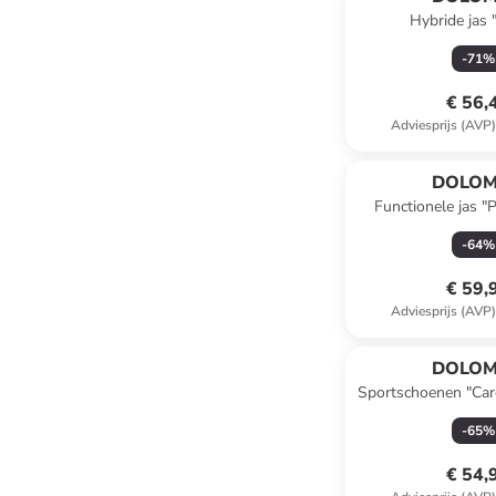
Hybride jas
donkerblau
-
71
%
€ 56,
Adviesprijs (AVP
DOLOM
Functionele jas 
zwar
-
64
%
€ 59,
Adviesprijs (AVP
DOLOM
Sportschoenen "Car
-
65
%
€ 54,