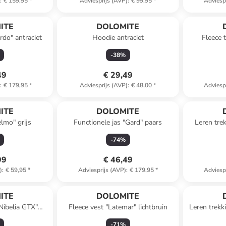
)
:
€ 159,95
*
Adviesprijs (AVP)
:
€ 99,95
*
Adviesp
ITE
DOLOMITE
do" antraciet
Hoodie antraciet
Fleece 
-
38
%
49
€ 29,49
)
:
€ 179,95
*
Adviesprijs (AVP)
:
€ 48,00
*
Adviesp
ITE
DOLOMITE
lmo" grijs
Functionele jas "Gard" paars
Leren tre
N
-
74
%
99
€ 46,49
)
:
€ 59,95
*
Adviesprijs (AVP)
:
€ 179,95
*
Adviesp
ITE
DOLOMITE
Nibelia GTX"
Fleece vest "Latemar" lichtbruin
Leren trekk
/oranje
-
71
%