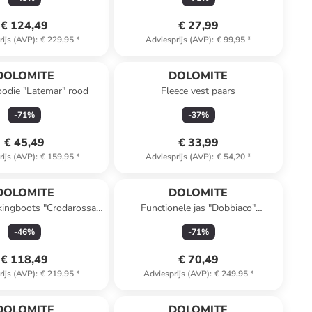
€ 124,49
€ 27,99
rijs (AVP)
:
€ 229,95
*
Adviesprijs (AVP)
:
€ 99,95
*
DOLOMITE
DOLOMITE
oodie "Latemar" rood
Fleece vest paars
-
71
%
-
37
%
€ 45,49
€ 33,99
rijs (AVP)
:
€ 159,95
*
Adviesprijs (AVP)
:
€ 54,20
*
DOLOMITE
DOLOMITE
kingboots "Crodarossa
Functionele jas "Dobbiaco"
gh GTX" grijs
lichtbruin
-
46
%
-
71
%
€ 118,49
€ 70,49
rijs (AVP)
:
€ 219,95
*
Adviesprijs (AVP)
:
€ 249,95
*
DOLOMITE
DOLOMITE