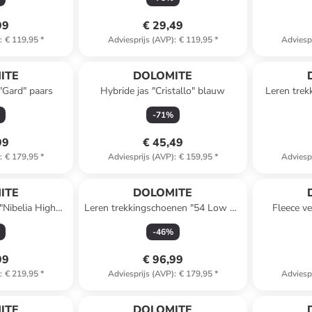
99
€ 29,49
)
:
€ 119,95
*
Adviesprijs (AVP)
:
€ 119,95
*
Adviesp
ITE
DOLOMITE
 "Gard" paars
Hybride jas "Cristallo" blauw
Leren tre
-
71
%
99
€ 45,49
)
:
€ 179,95
*
Adviesprijs (AVP)
:
€ 159,95
*
Adviesp
ITE
DOLOMITE
Nibelia High
Leren trekkingschoenen "54 Low Fg
Fleece v
/zwart
Evo GTX" groen
-
46
%
99
€ 96,99
)
:
€ 219,95
*
Adviesprijs (AVP)
:
€ 179,95
*
Adviesp
ITE
DOLOMITE