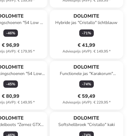
rijs (AVP)
:
€ 159,95
*
Adviesprijs (AVP)
:
€ 189,95
*
DOLOMITE
DOLOMITE
ingschoenen "54 Low Fg
Hybride jas "Cristallo" lichtblauw
 GTX" lichtbruin
-
46
%
-
71
%
€ 96,99
€ 41,99
rijs (AVP)
:
€ 179,95
*
Adviesprijs (AVP)
:
€ 149,95
*
DOLOMITE
DOLOMITE
kkingschoenen "54 Low
Functionele jas "Karakorum"
vo" bordeaux
lichtroze
-
45
%
-
74
%
€ 80,99
€ 59,49
rijs (AVP)
:
€ 149,95
*
Adviesprijs (AVP)
:
€ 229,95
*
DOLOMITE
DOLOMITE
delboots "Zernez GTX"
Softshellbroek "Cristallo" kaki
grijs
-
46
%
-
74
%