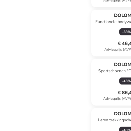
Adviesprijs (AVP
DOLOM
Functionele bodyw
Light" p
-
38
%
€ 46,
Adviesprijs (AVP
DOLOM
Sportschoenen "C
-
45
%
€ 86,
Adviesprijs (AVP
DOLOM
Leren trekkingsc
Nera GTX"
-
46
%