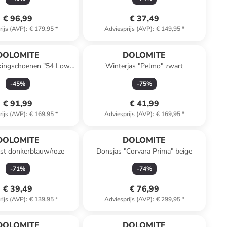
€ 96,99
€ 37,49
rijs (AVP)
:
€ 179,95
*
Adviesprijs (AVP)
:
€ 149,95
*
DOLOMITE
DOLOMITE
kkingschoenen "54 Low
Winterjas "Pelmo" zwart
GTX" blauw
-
45
%
-
75
%
€ 91,99
€ 41,99
rijs (AVP)
:
€ 169,95
*
Adviesprijs (AVP)
:
€ 169,95
*
DOLOMITE
DOLOMITE
est donkerblauw/roze
Donsjas "Corvara Prima" beige
-
71
%
-
74
%
€ 39,49
€ 76,99
rijs (AVP)
:
€ 139,95
*
Adviesprijs (AVP)
:
€ 299,95
*
Reeds in een ander winkelwagentje
DOLOMITE
DOLOMITE