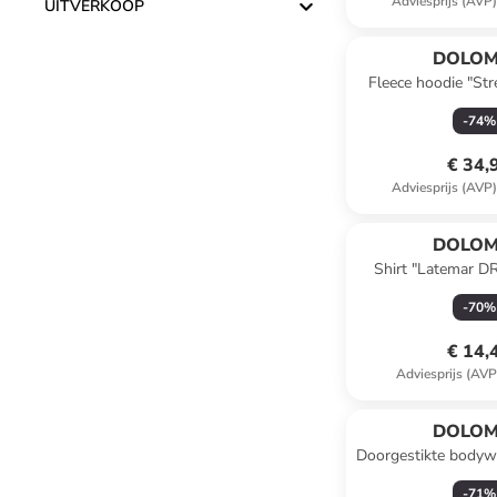
Adviesprijs (AVP
UITVERKOOP
DOLOM
Fleece hoodie "Str
-
74
%
€ 34,
Adviesprijs (AVP
DOLOM
Shirt "Latemar DR
-
70
%
€ 14,
Adviesprijs (AVP
DOLOM
Doorgestikte bodyw
lichtbr
-
71
%