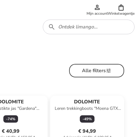
Mijn account
Winkelwagentje
Alle filters
DOLOMITE
DOLOMITE
tikte jas "Gardena"
Leren trekkingboots "Moena GTX"
donkerblauw
lichtblauw
-
74
%
-
49
%
€ 40,99
€ 94,99