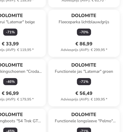
rijs (AVP)
:
€ 159,95
*
Adviesprijs (AVP)
:
€ 63,70
*
DOLOMITE
DOLOMITE
trui "Latemar" beige
Fleeceparka lichtblauw/grijs
-
71
%
-
70
%
€ 33,99
€ 86,99
rijs (AVP)
:
€ 119,95
*
Adviesprijs (AVP)
:
€ 299,95
*
DOLOMITE
DOLOMITE
kkingschoenen "Croda
Functionele jas "Latemar" groen
era GTX" rood
-
46
%
-
71
%
€ 96,99
€ 56,49
rijs (AVP)
:
€ 179,95
*
Adviesprijs (AVP)
:
€ 199,95
*
DOLOMITE
DOLOMITE
ingboots "54 Trek GTX"
Functionele longsleeve "Pelmo"
lichtbruin
donkerblauw
-
45
%
-
71
%