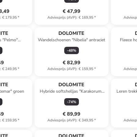
3,49
€ 47,99
)
:
€ 179,95
*
Adviesprijs (AVP)
:
€ 169,95
*
Adviesp
Reeds in een ander winkelwagentje
ITE
DOLOMITE
as "Pelmo"
Wandelschoenen "Nibelia" antraciet
Fleece h
erblauw
-
48
%
49
€ 82,99
)
:
€ 249,95
*
Adviesprijs (AVP)
:
€ 159,95
*
Adviesp
ITE
DOLOMITE
atemar" groen
Hybride softshelljas "Karakorum"
Leren trek
beige
Hi
-
74
%
49
€ 89,99
)
:
€ 159,95
*
Adviesprijs (AVP)
:
€ 349,95
*
Adviesp
ITE
DOLOMITE