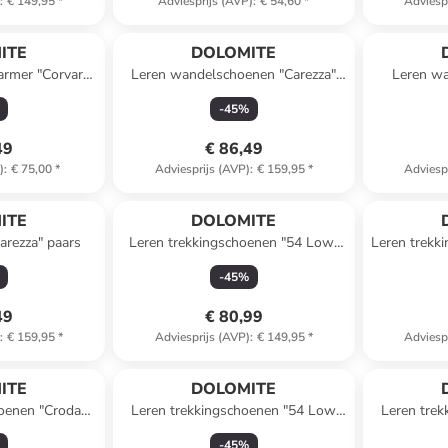
)
:
€ 149,95
*
Adviesprijs (AVP)
:
€ 54,60
*
Adviesp
ITE
DOLOMITE
armer "Corvara
Leren wandelschoenen "Carezza"
Leren wa
aars
donkerblauw
-
45
%
49
€ 86,49
)
:
€ 75,00
*
Adviesprijs (AVP)
:
€ 159,95
*
Adviesp
ITE
DOLOMITE
arezza" paars
Leren trekkingschoenen "54 Low"
Leren trekk
groen
Evo
-
45
%
49
€ 80,99
)
:
€ 159,95
*
Adviesprijs (AVP)
:
€ 149,95
*
Adviesp
ITE
DOLOMITE
hoenen "Croda
Leren trekkingschoenen "54 Low
Leren tre
 mauve
Evo" oranje
-
45
%