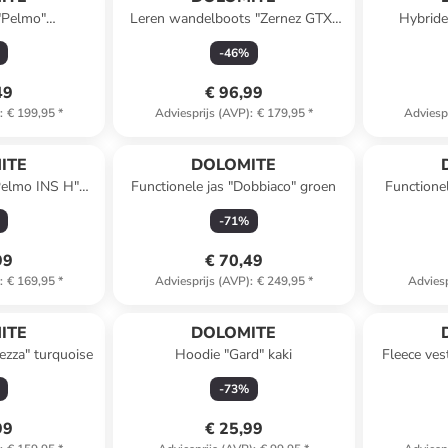
 "Pelmo"
Leren wandelboots "Zernez GTX"
Hybride 
w/blauw
grijs
-
46
%
49
€ 96,99
)
:
€ 199,95
*
Adviesprijs (AVP)
:
€ 179,95
*
Adviesp
ITE
DOLOMITE
"Pelmo INS H"
Functionele jas "Dobbiaco" groen
Functione
t
-
71
%
99
€ 70,49
)
:
€ 169,95
*
Adviesprijs (AVP)
:
€ 249,95
*
Adviesp
ITE
DOLOMITE
ezza" turquoise
Hoodie "Gard" kaki
Fleece ves
-
73
%
99
€ 25,99