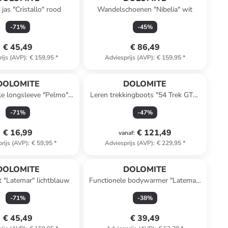
jas "Cristallo" rood
Wandelschoenen "Nibelia" wit
-
71
%
-
45
%
€ 45,49
€ 86,49
rijs (AVP)
:
€ 159,95
*
Adviesprijs (AVP)
:
€ 159,95
*
DOLOMITE
DOLOMITE
le longsleeve "Pelmo"
Leren trekkingboots "54 Trek GTX"
beige
roze
-
71
%
-
47
%
€ 16,99
€ 121,49
vanaf
:
rijs (AVP)
:
€ 59,95
*
Adviesprijs (AVP)
:
€ 229,95
*
DOLOMITE
DOLOMITE
t "Latemar" lichtblauw
Functionele bodywarmer "Latemar"
donkerblauw
-
71
%
-
38
%
€ 45,49
€ 39,49