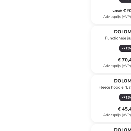
€ 9
vanaf
:
Adviesprijs (AVP
DOLOM
Functionele j
paars/donk
-
71
%
€ 70,
Adviesprijs (AVP
DOLOM
Fleece hoodie "L
-
71
%
€ 45,
Adviesprijs (AVP
DOLOM