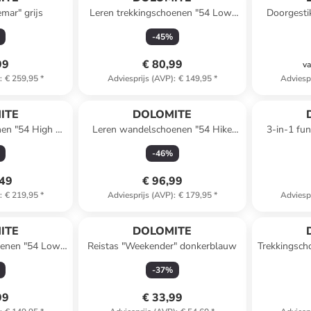
mar" grijs
Leren trekkingschoenen "54 Low"
Doorgestik
kaki
-
45
%
99
€ 80,99
va
)
:
€ 259,95
*
Adviesprijs (AVP)
:
€ 149,95
*
Adviesp
ITE
DOLOMITE
en "54 High Fg
Leren wandelschoenen "54 Hike
3-in-1 fun
/beige
Low Evo GTX" grijs/zwart
-
46
%
,49
€ 96,99
)
:
€ 219,95
*
Adviesprijs (AVP)
:
€ 179,95
*
Adviesp
ITE
DOLOMITE
oenen "54 Low
Reistas "Weekender" donkerblauw
Trekkingsch
bruin
2
-
37
%
99
€ 33,99