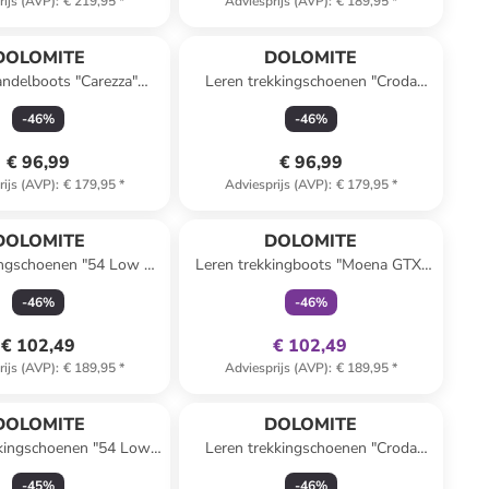
rijs (AVP)
:
€ 219,95
*
Adviesprijs (AVP)
:
€ 189,95
*
DOLOMITE
DOLOMITE
ndelboots "Carezza"
Leren trekkingschoenen "Croda
lichtbruin
Nera GTX" grijs
-
46
%
-
46
%
€ 96,99
€ 96,99
rijs (AVP)
:
€ 179,95
*
Adviesprijs (AVP)
:
€ 179,95
*
family
exclusief
DOLOMITE
DOLOMITE
ingschoenen "54 Low Fg
Leren trekkingboots "Moena GTX"
 GTX" lichtbruin
groen
-
46
%
-
46
%
€ 102,49
€ 102,49
rijs (AVP)
:
€ 189,95
*
Adviesprijs (AVP)
:
€ 189,95
*
DOLOMITE
DOLOMITE
kkingschoenen "54 Low
Leren trekkingschoenen "Croda
GTX" grijs
Nera GTX" antraciet
-
45
%
-
46
%