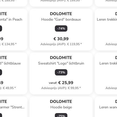
)
:
€ 189,95
*
Adviesprijs (AVP)
:
€ 199,95
*
Adviesp
ITE
DOLOMITE
enta" in Peach
Hoodie "Gard" bordeaux
Leren trekk
Evo
-
74
%
99
€ 30,99
)
:
€ 134,95
*
Adviesprijs (AVP)
:
€ 119,95
*
Adviesp
ITE
DOLOMITE
I" lichtblauw
Sweatshirt "Logo" lichtbruin
Leren tre
E
-
73
%
49
€ 25,99
vanaf
:
)
:
€ 49,95
*
Adviesprijs (AVP)
:
€ 99,95
*
Adviesp
ITE
DOLOMITE
armer "Strenta"
Hoodie beige
Leren wan
uin
-
75
%