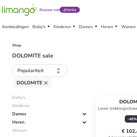
Bespaar met
family
Aanbiedingen
Baby's
Kinderen
Dames
Heren
Wonen
Shop
DOLOMITE sale
Populariteit
DOLOMITE
Baby's
DOLOM
Kinderen
Leren trekkingscho
Dames
GTX" zw
-
46
%
Heren
Wonen
€ 102