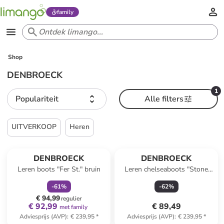
family
Shop
DENBROECK
1
Populariteit
Alle filters
UITVERKOOP
Heren
family
korting
DENBROECK
DENBROECK
Leren boots "Fer St." bruin
Leren chelseaboots "Stone
St." camel
-
61
%
-
62
%
€ 94,99
regulier
€ 92,99
€ 89,49
met family
Adviesprijs (AVP)
:
€ 239,95
*
Adviesprijs (AVP)
:
€ 239,95
*