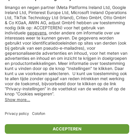
limango
Veilig winkelen
Klantenservice
Shop
Acties
limango.de
limango.pl