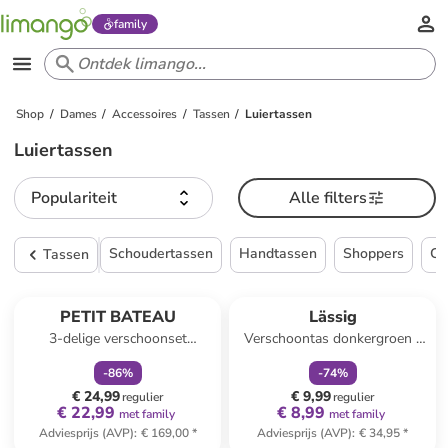
family
Shop
Dames
Accessoires
Tassen
Luiertassen
Luiertassen
Populariteit
Alle filters
Schoudertassen
Handtassen
Shoppers
Cl
Tassen
family
korting
family
korting
PETIT BATEAU
Lässig
3-delige verschoonset
Verschoontas donkergroen -
zwart/wit
(B)33 x (H)23 x (D)3,5 cm
-
86
%
-
74
%
€ 24,99
€ 9,99
regulier
regulier
€ 22,99
€ 8,99
met family
met family
Adviesprijs (AVP)
:
€ 169,00
*
Adviesprijs (AVP)
:
€ 34,95
*