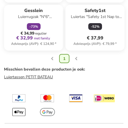
family
korting
Gesslein
Safety1st
Luierrugzak "N°6"
Luiertas "Safety 1st Nap to
antraciet/meerkleurig
Go" grijs
-
73
%
-
52
%
€ 34,99
regulier
€ 32,99
€ 37,99
met family
Adviesprijs (AVP)
:
€ 124,90
*
Adviesprijs (AVP)
:
€ 79,99
*
1
Misschien bevallen deze producten je ook
:
Luiertassen PETIT BATEAU