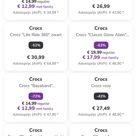
€ 14,99
regulier
€ 12,99
€ 26,99
met family
Adviesprijs (AVP)
:
€ 34,99
*
Adviesprijs (AVP)
:
€ 43,90
*
family
korting
Crocs
Crocs
Crocs "Lite Ride 360" zwart
Crocs "Classic Glow Alien"
wit/groen
-
52
%
-
63
%
€ 19,99
regulier
€ 30,99
€ 17,99
met family
Adviesprijs (AVP)
:
€ 64,99
*
Adviesprijs (AVP)
:
€ 48,90
*
family
korting
Crocs
Crocs
Crocs "Bayaband"
Crocs roze
grijs/citroengroen
-
72
%
-
43
%
€ 14,99
regulier
€ 12,99
€ 27,49
met family
Adviesprijs (AVP)
:
€ 47,90
*
Adviesprijs (AVP)
:
€ 48,90
*
family
korting
family
korting
Crocs
Crocs