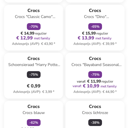
family
korting
family
korting
Crocs
Crocs
Crocs "Classic Camo"
Crocs "Dino"
grijs/zwart
zwart/meerkleurig
-
70
%
-
65
%
€ 14,99
€ 15,99
regulier
regulier
€ 12,99
€ 13,99
met family
met family
Adviesprijs (AVP)
:
€ 43,90
*
Adviesprijs (AVP)
:
€ 39,99
*
family
korting
Crocs
Crocs
Schoensieraad "Harry Potter
Crocs "Bayaband Seasonal
Hufflepuff House" geel/blauw
Printed" grijs/zwart/rood
-
75
%
-
75
%
€ 11,99
vanaf
:
regulier
€ 0,99
€ 10,99
vanaf
:
met family
Adviesprijs (AVP)
:
€ 3,99
*
Adviesprijs (AVP)
:
€ 44,90
*
family
korting
Crocs
Crocs
Crocs blauw
Crocs lichtroze
-
62
%
-
38
%