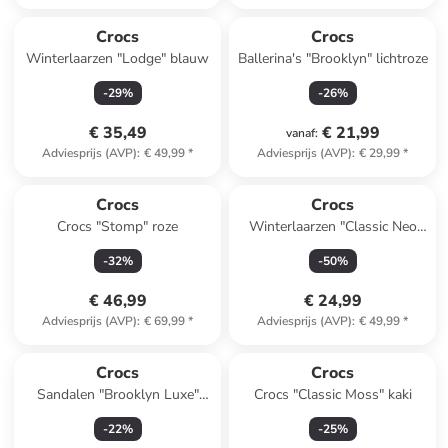
Crocs
Crocs
Winterlaarzen "Lodge" blauw
Ballerina's "Brooklyn" lichtroze
-
29
%
-
26
%
€ 35,49
€ 21,99
vanaf
:
Adviesprijs (AVP)
:
€ 49,99
*
Adviesprijs (AVP)
:
€ 29,99
*
Crocs
Crocs
Crocs "Stomp" roze
Winterlaarzen "Classic Neo
Puff" donkerblauw
-
32
%
-
50
%
€ 46,99
€ 24,99
Adviesprijs (AVP)
:
€ 69,99
*
Adviesprijs (AVP)
:
€ 49,99
*
Crocs
Crocs
Sandalen "Brooklyn Luxe"
Crocs "Classic Moss" kaki
camel
-
22
%
-
25
%