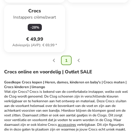
Crocs
Instappers crème/zwart
-
28
%
€ 49,99
Adviesprijs (AVP)
:
€ 69,99
*
1
Crocs online en voordelig | Outlet SALE
Goedkope Crocs kopen | Heren, dames, kinderen en baby's | Crocs maten | 
Crocs kinderen | limango
Wat zijn Crocs? Crocs is bekend van de comfortabele instapper, welke ook wel 
de Clog wordt genoemd. De Clog schoenen zijn in verschillende kleuren 
verkrijgbaar en te herkennen aan het ontwerp en materiaal. Deze Crocs sluiten 
aan de voorkant helemaal over de bovenkant van de voet en zijn aan de 
achterkant voorzien van een bandje. Hierdoor blijven de klompen goed om de 
voet zitten. Daarnaast zitten er ook een aantal gaatjes in de Clogs. Dit zorgt 
voor ventilatie en voorkomt dat je voeten te warm worden in de Clog. Maar 
daarnaast zijn er ook kleine Crocs 
accessoires
 verkrijgbaar. Dit zijn figuurtjes 
die in deze gaten te plaatsen zijn en waarmee je jouw Crocs echt uniek maakt. 