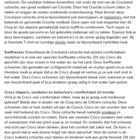
verliezen. De sandalen hebben bovendien, net zoals de rest van de Crocband 
collectie, een goed voetbed van Croslite. Door het Croslite schuim zitten ze 
lekker en krijgen de voeten voldoende ondersteuning. Maar binnen deze 
Crocband collectie vind je bijvoorbeeld ook teenslippers en 
ballerina's
 met het 
bekende en geroemde Croslite voetbed. Deze ogen net wat eleganter dan de 
Clog en zijn daarom gemakkelijk met je outfit te combineren. Toch lopen ze 
door de goede pasvorm en het gebruikte materiaal net zo lekker. Daarom trek je 
deze teenslippers, sandalen en ballerina's in de zomer graag dagelijks aan. Bij 
je favoriete T-shirt en luchtige 
shorts
 staan ze bijvoorbeeld hartstikke leuk.
Swiftwater Crocs
Naast de Crocband collectie met allerlei comfortabele 
modellen is er ook een speciale Swiftwater collectie. Dit zijn Crocs die 
geschikt zijn voor zowel in het water als op het land. Deze Swiftwater 
schoenen zijn gemaakt van lichtgewicht materiaal en sluiten goed om je voet. 
Hierdoor merk je amper dat je de Crocs draagt en verlies je ze ook niet snel in 
het water. Deze Crocs schoenen zijn bijvoorbeeld ideaal voor wanneer je naar 
een kiezelstrand gaat of je je kinderen graag veilig in het water laat spelen. 
Crocs slippers, sandalen en ballerina's: comfortabel én trendy
Vind je de Crocs wel comfortabel zitten, maar ga je graag wat modieuzer 
gekleed? Bekijk dan in plaats van de Clog eens de Citilane collectie. Deze 
schoenen zien er heel anders uit dan de Classic Crocs en zijn worden dan ook 
vaak niet herkend als Crocs. Deze collectie bevat namelijk 
sneakers
 in 
verschillende soorten en maten. Denk aan neutrale Crocs sneakers met veters 
of exemplaren met een print waar je zo instapt. En ondanks dan het ontwerp 
niet echt aan Crocs doen denken, doet het comfort dat zeker wel. De kans is 
dus groot dat je veel plezier krijgt van deze aanschaf. Voor de zomer is de 
Crocs Isabella collectie voor dames en kinderen ook een grote favoriet. Dit zijn 