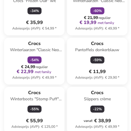
Crocs "Frozen Olaf" wit
Winterlaarzen "Classic Neo
Puff" roze
-
34
%
-
60
%
€ 21,99
regulier
€ 35,99
€ 19,99
met family
Adviesprijs (AVP)
:
€ 54,99
*
Adviesprijs (AVP)
:
€ 49,99
*
family
korting
Crocs
Crocs
Winterlaarzen "Classic Neo
Pantoffels donkerblauw
Puff" donkerblauw
-
54
%
-
59
%
€ 24,99
regulier
€ 22,99
€ 11,99
met family
Adviesprijs (AVP)
:
€ 49,99
*
Adviesprijs (AVP)
:
€ 29,90
*
Crocs
Crocs
Winterboots "Stomp Puff"
Slippers crème
zwart
-
55
%
-
22
%
€ 55,99
€ 38,99
vanaf
:
Adviesprijs (AVP)
:
€ 125,00
*
Adviesprijs (AVP)
:
€ 49,99
*