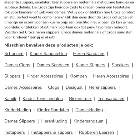
elegante slippers, sandalen, teenslippers en ballerina's met dunne bandjes en 
subtiele details. De Crocs zijn hierdoor zelfs te dragen onder een feestelijke 
rok voor kinderen
 of 
jurk voor dames
. Wil jij ook ontdekken hoe Crocs comfort 
en stijl perfect weet te combineren? Klik dan eens door de Crocs collectie van 
limango en scoor voor een kleine prijs een prachtig nieuw paar. Zo kan je heel 
voordelig ontdekken of dit merk voortaan ook tot jouw favorieten behoort. 
Worden het Crocs 
heren slippers
, Crocs 
dames ballerina
's of Crocs 
sandalen 
voor kinderen
? Ben jij er al uit?
Misschien bevallen deze producten je ook
:
Schoenen
Kinder Sandaletten
Heren Sandalen
Dames Clogs
Dames Sandalen
Kinder Slippers
Sneakers
Slippers
Kinder Accessoires
Klompen
Heren Accessoires
Dames Accessoires
Clogs
Desigual
Herenslippers
Kamik
Kinder Teensandalen
Birkenstock
Teensandalen
Kinderkleding
Kinder Sandalen
Dameskleding
Dames Slippers
Herenkleding
Kindersandalen
Instappers
Instappers & slippers
Rubberen Laarzen