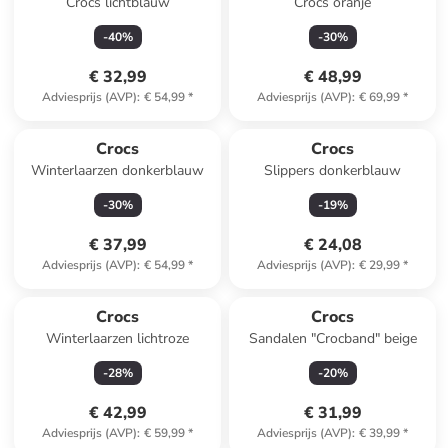
Crocs lichtblauw
Crocs oranje
-
40
%
-
30
%
€ 32,99
€ 48,99
Adviesprijs (AVP)
:
€ 54,99
*
Adviesprijs (AVP)
:
€ 69,99
*
Crocs
Crocs
Winterlaarzen donkerblauw
Slippers donkerblauw
-
30
%
-
19
%
€ 37,99
€ 24,08
Adviesprijs (AVP)
:
€ 54,99
*
Adviesprijs (AVP)
:
€ 29,99
*
Crocs
Crocs
Winterlaarzen lichtroze
Sandalen "Crocband" beige
-
28
%
-
20
%
€ 42,99
€ 31,99
Adviesprijs (AVP)
:
€ 59,99
*
Adviesprijs (AVP)
:
€ 39,99
*