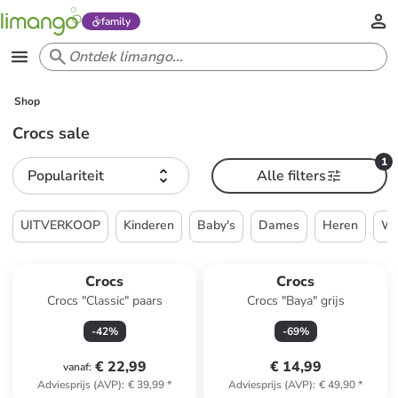
family
Shop
Crocs sale
1
Populariteit
Alle filters
UITVERKOOP
Kinderen
Baby's
Dames
Heren
W
Crocs
Crocs
Crocs "Classic" paars
Crocs "Baya" grijs
-
42
%
-
69
%
€ 22,99
€ 14,99
vanaf
:
Adviesprijs (AVP)
:
€ 39,99
*
Adviesprijs (AVP)
:
€ 49,90
*