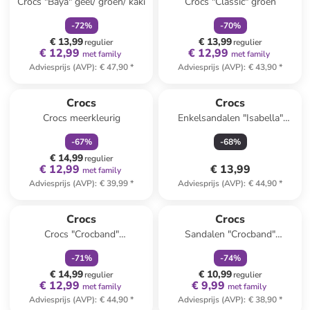
Crocs "Baya" geel/ groen/ kaki
Crocs "Classic" groen
-
72
%
-
70
%
€ 13,99
€ 13,99
regulier
regulier
€ 12,99
€ 12,99
met family
met family
Adviesprijs (AVP)
:
€ 47,90
*
Adviesprijs (AVP)
:
€ 43,90
*
family
korting
Crocs
Crocs
Crocs meerkleurig
Enkelsandalen "Isabella"
zilverkleurig
-
67
%
-
68
%
€ 14,99
regulier
€ 12,99
€ 13,99
met family
Adviesprijs (AVP)
:
€ 39,99
*
Adviesprijs (AVP)
:
€ 44,90
*
family
korting
family
korting
Reeds in een ander winkelwagentje
Crocs
Crocs
Crocs "Crocband"
Sandalen "Crocband"
donkerblauw
oranje/paars
-
71
%
-
74
%
€ 14,99
€ 10,99
regulier
regulier
€ 12,99
€ 9,99
met family
met family
Adviesprijs (AVP)
:
€ 44,90
*
Adviesprijs (AVP)
:
€ 38,90
*