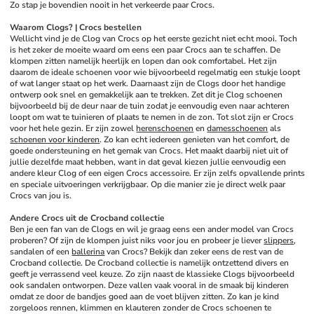
Zo stap je bovendien nooit in het verkeerde paar Crocs.
Waarom Clogs? | Crocs bestellen
Wellicht vind je de Clog van Crocs op het eerste gezicht niet echt mooi. Toch 
is het zeker de moeite waard om eens een paar Crocs aan te schaffen. De 
klompen zitten namelijk heerlijk en lopen dan ook comfortabel. Het zijn 
daarom de ideale schoenen voor wie bijvoorbeeld regelmatig een stukje loopt 
of wat langer staat op het werk. Daarnaast zijn de Clogs door het handige 
ontwerp ook snel en gemakkelijk aan te trekken. Zet dit je Clog schoenen 
bijvoorbeeld bij de deur naar de tuin zodat je eenvoudig even naar achteren 
loopt om wat te tuinieren of plaats te nemen in de zon. Tot slot zijn er Crocs 
voor het hele gezin. Er zijn zowel 
herenschoenen
 en 
damesschoenen
 als 
schoenen voor kinderen
. Zo kan echt iedereen genieten van het comfort, de 
goede ondersteuning en het gemak van Crocs. Het maakt daarbij niet uit of 
jullie dezelfde maat hebben, want in dat geval kiezen jullie eenvoudig een 
andere kleur Clog of een eigen Crocs accessoire. Er zijn zelfs opvallende prints 
en speciale uitvoeringen verkrijgbaar. Op die manier zie je direct welk paar 
Crocs van jou is.
Andere Crocs uit de Crocband collectie
Ben je een fan van de Clogs en wil je graag eens een ander model van Crocs 
proberen? Of zijn de klompen juist niks voor jou en probeer je liever 
slippers
, 
sandalen of een 
ballerina
 van Crocs? Bekijk dan zeker eens de rest van de 
Crocband collectie. De Crocband collectie is namelijk ontzettend divers en 
geeft je verrassend veel keuze. Zo zijn naast de klassieke Clogs bijvoorbeeld 
ook sandalen ontworpen. Deze vallen vaak vooral in de smaak bij kinderen 
omdat ze door de bandjes goed aan de voet blijven zitten. Zo kan je kind 
zorgeloos rennen, klimmen en klauteren zonder de Crocs schoenen te 