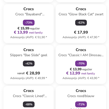
family
korting
Crocs
Crocs
Crocs "Bayaband"
Crocs "Glow Black Cat" zwart
zwart/lichtblauw
-
73
%
-
62
%
€ 15,99
regulier
€ 13,99
€ 17,99
met family
Adviesprijs (AVP)
:
€ 51,90
*
Adviesprijs (AVP)
:
€ 47,90
*
family
korting
Crocs
Crocs
Slippers "Bae Slide" geel
Crocs "Classic I AM Dinosaur"
groen
-
42
%
-
70
%
€ 13,99
regulier
€ 28,99
€ 12,99
vanaf
:
met family
Adviesprijs (AVP)
:
€ 49,99
*
Adviesprijs (AVP)
:
€ 43,90
*
family
korting
Crocs
Crocs
Crocs "Classic Lined"
Crocs rood/blauw
donkerblauw
-
68
%
-
71
%