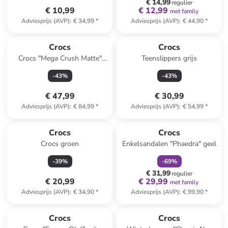
€ 14,99
regulier
€ 10,99
€ 12,99
met family
Adviesprijs (AVP)
:
€ 34,99
*
Adviesprijs (AVP)
:
€ 44,90
*
Crocs
Crocs
Crocs "Mega Crush Matte"
Teenslippers grijs
beige
-
43
%
-
43
%
€ 47,99
€ 30,99
Adviesprijs (AVP)
:
€ 84,99
*
Adviesprijs (AVP)
:
€ 54,99
*
family
korting
Crocs
Crocs
Crocs groen
Enkelsandalen "Phaedra" geel
-
39
%
-
69
%
€ 31,99
regulier
€ 20,99
€ 29,99
met family
Adviesprijs (AVP)
:
€ 34,90
*
Adviesprijs (AVP)
:
€ 99,90
*
family
korting
Crocs
Crocs