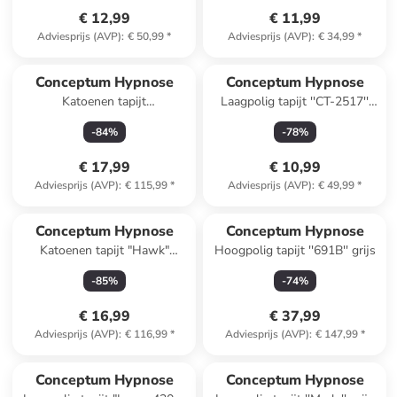
€ 12,99
€ 11,99
Adviesprijs (AVP)
:
€ 50,99
*
Adviesprijs (AVP)
:
€ 34,99
*
Conceptum Hypnose
Conceptum Hypnose
Katoenen tapijt
Laagpolig tapijt ''CT-2517''
"Woopamuk336"
beige/grijs
-
84
%
-
78
%
donkerblauw
€ 17,99
€ 10,99
Adviesprijs (AVP)
:
€ 115,99
*
Adviesprijs (AVP)
:
€ 49,99
*
Conceptum Hypnose
Conceptum Hypnose
Katoenen tapijt "Hawk"
Hoogpolig tapijt ''691B'' grijs
beige/zwart
-
85
%
-
74
%
€ 16,99
€ 37,99
Adviesprijs (AVP)
:
€ 116,99
*
Adviesprijs (AVP)
:
€ 147,99
*
Conceptum Hypnose
Conceptum Hypnose