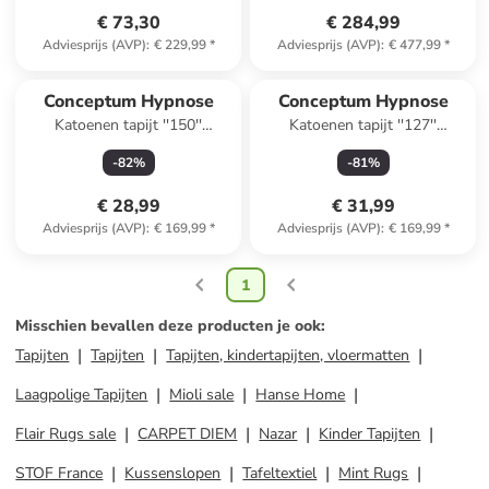
€ 73,30
€ 284,99
Adviesprijs (AVP)
:
€ 229,99
*
Adviesprijs (AVP)
:
€ 477,99
*
Conceptum Hypnose
Conceptum Hypnose
Katoenen tapijt ''150''
Katoenen tapijt ''127''
beige/meerkleurig
beige/meerkleurig
-
82
%
-
81
%
€ 28,99
€ 31,99
Adviesprijs (AVP)
:
€ 169,99
*
Adviesprijs (AVP)
:
€ 169,99
*
1
Misschien bevallen deze producten je ook
:
Tapijten
Tapijten
Tapijten, kindertapijten, vloermatten
Laagpolige Tapijten
Mioli sale
Hanse Home
Flair Rugs sale
CARPET DIEM
Nazar
Kinder Tapijten
STOF France
Kussenslopen
Tafeltextiel
Mint Rugs