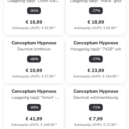
Laagpolig tapijt "Loom 4300"
Laagpolig tapijt ''Marla'' grijs
beige
-
81
%
-
77
%
€ 16,99
€ 18,99
Adviesprijs (AVP)
:
€ 92,99
*
Adviesprijs (AVP)
:
€ 82,99
*
Conceptum Hypnose
Conceptum Hypnose
Deurmat lichtbruin
Hoogpolig tapijt ''742B'' wit
-
60
%
-
77
%
€ 10,99
€ 23,99
Adviesprijs (AVP)
:
€ 27,99
*
Adviesprijs (AVP)
:
€ 104,99
*
Conceptum Hypnose
Conceptum Hypnose
Laagpolig tapijt "Amorf -
Deurmat wit/meerkleurig
Ar004" beige
-
83
%
-
71
%
€ 41,99
€ 7,99
Adviesprijs (AVP)
:
€ 249,99
*
Adviesprijs (AVP)
:
€ 27,99
*