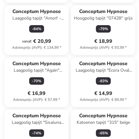
Conceptum Hypnose
Conceptum Hypnose
Laagpolig tapijt "Amorf -
Hoogpolig tapijt ''0742B'' grijs
Ar001" beige
-
84
%
-
79
%
€ 20,99
€ 18,99
vanaf
:
Adviesprijs (AVP)
:
€ 134,99
*
Adviesprijs (AVP)
:
€ 93,99
*
Conceptum Hypnose
Conceptum Hypnose
Laagpolig tapijt "Again"
Laagpolig tapijt "Ecora Oval"
crème/zwart
wit/grijs
-
70
%
-
83
%
€ 16,99
€ 14,99
Adviesprijs (AVP)
:
€ 57,99
*
Adviesprijs (AVP)
:
€ 89,99
*
Conceptum Hypnose
Conceptum Hypnose
Laagpolig tapijt "Sisaluna
Katoenen tapijt ''315'' beige
4443" lichtbruin
-
74
%
-
65
%