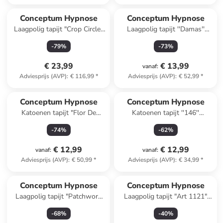
Conceptum Hypnose
Conceptum Hypnose
Laagpolig tapijt "Crop Circle"
Laagpolig tapijt ''Damas''
meerkleurig
lichtgrijs/crème
-
79
%
-
73
%
€ 23,99
€ 13,99
vanaf
:
Adviesprijs (AVP)
:
€ 116,99
*
Adviesprijs (AVP)
:
€ 52,99
*
Conceptum Hypnose
Conceptum Hypnose
Katoenen tapijt "Flor De
Katoenen tapijt ''146''
Colores" grijs/wit
crème/meerkleurig
-
74
%
-
62
%
€ 12,99
€ 12,99
vanaf
:
vanaf
:
Adviesprijs (AVP)
:
€ 50,99
*
Adviesprijs (AVP)
:
€ 34,99
*
Conceptum Hypnose
Conceptum Hypnose
Laagpolig tapijt "Patchwork
Laagpolig tapijt "Art 1121"
Djt" rood/meerkleurig
beige
-
68
%
-
40
%