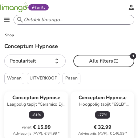
family
Shop
Conceptum Hypnose
1
Populariteit
Alle filters
Wonen
UITVERKOOP
Pasen
Conceptum Hypnose
Conceptum Hypnose
Laagpolig tapijt "Ceramico Djt"
Hoogpolig tapijt ''691B''
meerkleurig
lichtbruin
-
81
%
-
77
%
€ 15,99
€ 32,99
vanaf
:
Adviesprijs (AVP)
:
€ 84,99
*
Adviesprijs (AVP)
:
€ 146,99
*