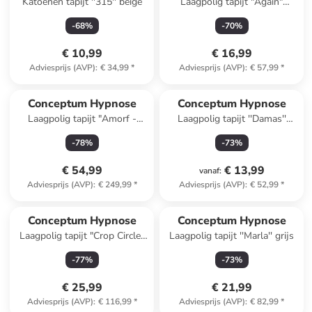
Katoenen tapijt ''315'' beige
Laagpolig tapijt "Again"
crème/zwart
-
68
%
-
70
%
€ 10,99
€ 16,99
Adviesprijs (AVP)
:
€ 34,99
*
Adviesprijs (AVP)
:
€ 57,99
*
Conceptum Hypnose
Conceptum Hypnose
Laagpolig tapijt "Amorf -
Laagpolig tapijt ''Damas''
Ar004" beige
lichtgrijs/crème
-
78
%
-
73
%
€ 54,99
€ 13,99
vanaf
:
Adviesprijs (AVP)
:
€ 249,99
*
Adviesprijs (AVP)
:
€ 52,99
*
Conceptum Hypnose
Conceptum Hypnose
Laagpolig tapijt "Crop Circle"
Laagpolig tapijt ''Marla'' grijs
meerkleurig
-
77
%
-
73
%
€ 25,99
€ 21,99
Adviesprijs (AVP)
:
€ 116,99
*
Adviesprijs (AVP)
:
€ 82,99
*