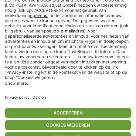
Veilig winkelen
Klantenservice
Shop
Acties
limango.de
limango.pl
In winkelwagentje voor
€ 33,99
* Op basis van de adviesprijs van de fabrikant
** Alle prijsopgaven zijn inclusief belasting en exclusief verzendkosten