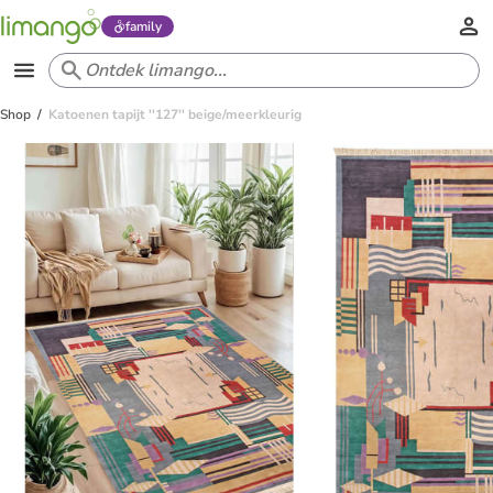
family
Shop
Katoenen tapijt ''127'' beige/meerkleurig