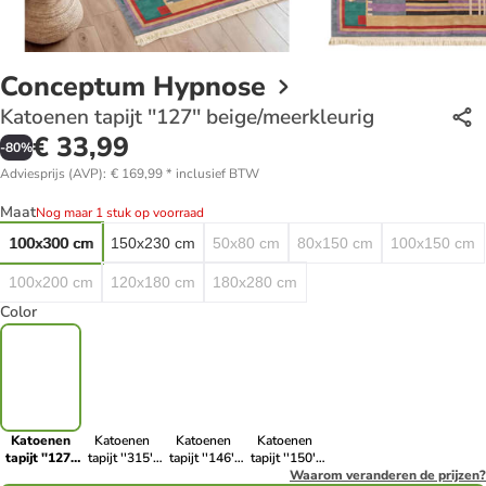
Conceptum Hypnose
Katoenen tapijt ''127'' beige/meerkleurig
€ 33,99
-
80
%
Adviesprijs (AVP)
:
€ 169,99
*
inclusief BTW
Maat
Nog maar 1 stuk op voorraad
100x300 cm
150x230 cm
50x80 cm
80x150 cm
100x150 cm
100x200 cm
120x180 cm
180x280 cm
Color
Katoenen
Katoenen
Katoenen
Katoenen
tapijt ''127''
tapijt ''315''
tapijt ''146''
tapijt ''150''
beige/meerkleurig
beige
crème/meerkleurig
beige/meerkleurig
Waarom veranderen de prijzen?