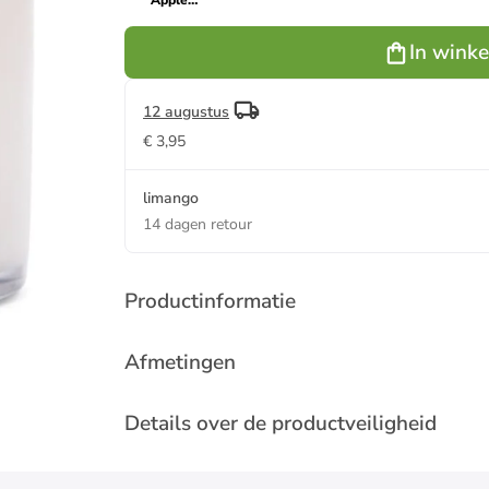
"Apple
Orchard" wit
- 312 g
In wink
12 augustus
€ 3,95
limango
14 dagen retour
Productinformatie
Afmetingen
Details over de productveiligheid