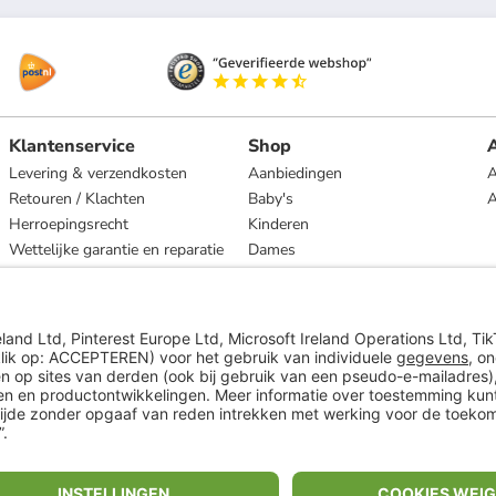
Klantenservice
Shop
A
Levering & verzendkosten
Aanbiedingen
A
Retouren / Klachten
Baby's
Herroepingsrecht
Kinderen
Wettelijke garantie en reparatie
Dames
Heren
Wonen
Merken
* Op basis van de adviesprijs van de fabrikant
** Alle prijsopgaven zijn inclusief belasting en exclusief verzendkosten
ᵃ Bij een minimale bestelwaarde van €15.