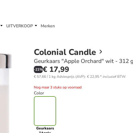
UITVERKOOP
Merken
Colonial Candle
Geurkaars "Apple Orchard" wit - 312 
€ 17,99
-
21
%
€ 57,66 / 1 kg
Adviesprijs (AVP)
:
€ 22,95
*
inclusief BTW
Nog maar 3 stuks op voorraad
Color
Geurkaars