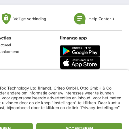
Veilige verbinding
Help Center
cties
limango app
ctueel
Aankomend
limango.de
limango.pl