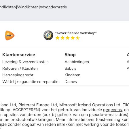
ndlichten
|
Windlichten
|
Woondecoratie
Klantenservice
Shop
A
Levering & verzendkosten
Aanbiedingen
A
Retouren / Klachten
Baby's
Herroepingsrecht
Kinderen
Wettelijke garantie en reparatie
Dames
Heren
Wonen
Merken