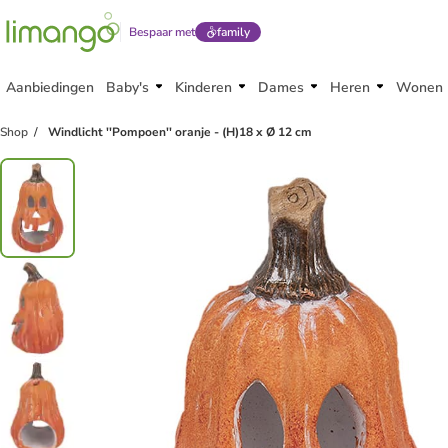
Bespaar met
family
Aanbiedingen
Baby's
Kinderen
Dames
Heren
Wonen
family
korting
Shop
Windlicht ''Pompoen'' oranje - (H)18 x Ø 12 cm