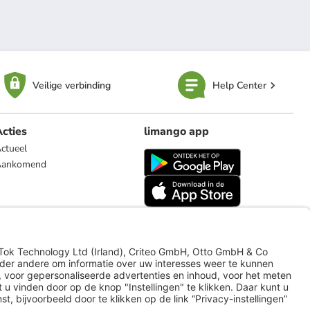
Veilige verbinding
Help Center
cties
limango app
ctueel
Aankomend
limango.de
limango.pl