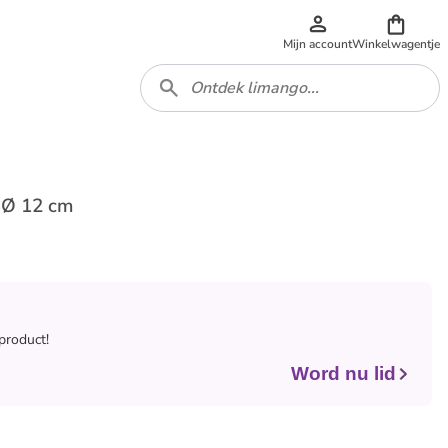
Mijn account
Winkelwagentje
x Ø 12 cm
 product!
Word nu lid