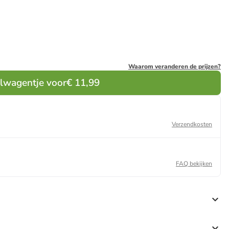
Waarom veranderen de prijzen?
elwagentje voor
€ 11,99
Verzendkosten
FAQ bekijken