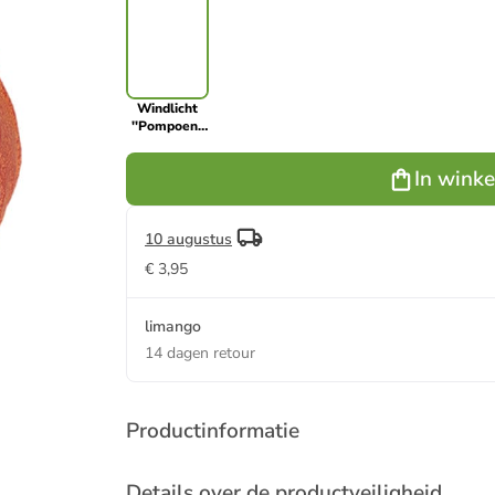
Windlicht
''Pompoen''
oranje -
(H)18 x Ø 12
In wink
cm
10 augustus
€ 3,95
limango
14 dagen retour
Productinformatie
Details over de productveiligheid