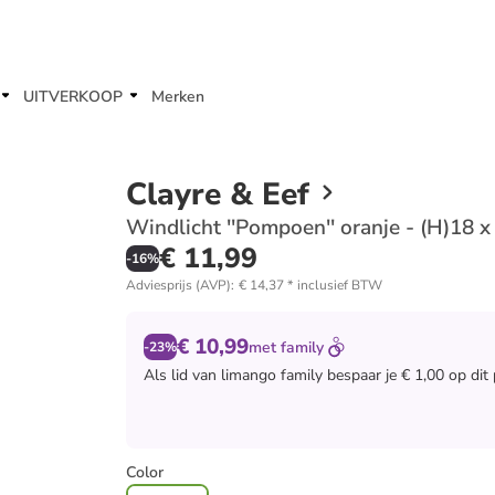
UITVERKOOP
Merken
Clayre & Eef
Windlicht ''Pompoen'' oranje - (H)18 
€ 11,99
-
16
%
Adviesprijs (AVP)
:
€ 14,37
*
inclusief BTW
€ 10,99
met
family
-23%
Als lid van
limango family
bespaar je € 1,00 op dit
Color