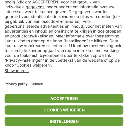
Klantenservice
Shop
Acties
limango.de
limango.pl
In winkelwagentje voor
€ 8,49
* Op basis van de adviesprijs van de fabrikant
** Alle prijsopgaven zijn inclusief belasting en exclusief verzendkosten
ᵃ Bij een minimale bestelwaarde van €15.
ᶜ Alle informatie & voorwaarden op
www.limango.nl/invite