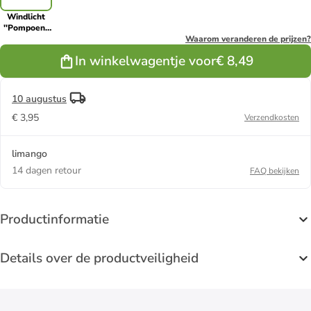
Windlicht
''Pompoen''
oranje -
Waarom veranderen de prijzen?
(H)12 x Ø 13
In winkelwagentje voor
€ 8,49
cm
10 augustus
€ 3,95
Verzendkosten
limango
14 dagen retour
FAQ bekijken
Productinformatie
Details over de productveiligheid