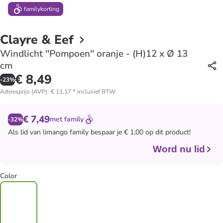
family
korting
Clayre & Eef
Windlicht ''Pompoen'' oranje - (H)12 x Ø 13
cm
€ 8,49
-
23
%
Adviesprijs (AVP)
:
€ 11,17
*
inclusief BTW
€ 7,49
met
family
-32%
Als lid van
limango family
bespaar je € 1,00 op dit product!
Word nu lid
Color