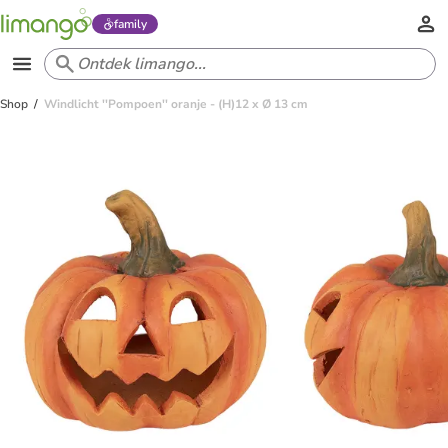
family
Shop
Windlicht ''Pompoen'' oranje - (H)12 x Ø 13 cm