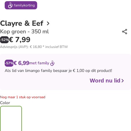
family
korting
Clayre & Eef
Kop groen - 350 ml
€ 7,99
-
52
%
Adviesprijs (AVP)
:
€ 16,80
*
inclusief BTW
€ 6,99
met
family
-57%
Als lid van
limango family
bespaar je € 1,00 op dit product!
Word nu lid
Nog maar 1 stuk op voorraad
Color