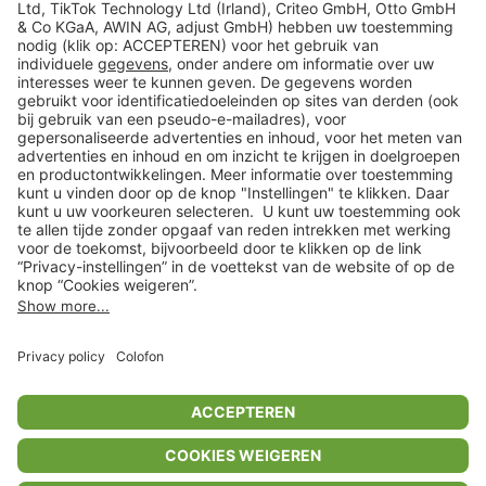
Veilig winkelen
Klantenservice
Shop
Acties
limango.de
limango.pl
In winkelwagentje voor
€ 7,99
* Op basis van de adviesprijs van de fabrikant
** Alle prijsopgaven zijn inclusief belasting en exclusief verzendkosten