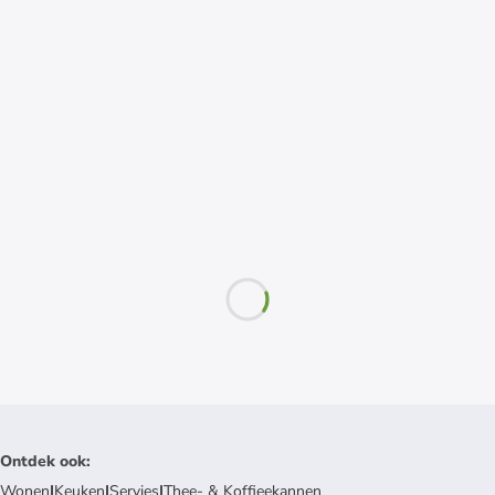
Ontdek ook
:
Wonen
|
Keuken
|
Servies
|
Thee- & Koffieekannen