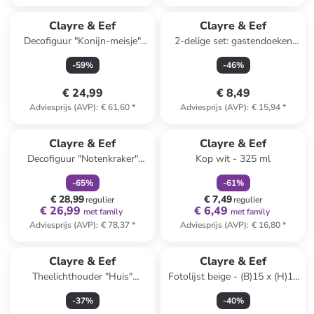
Clayre & Eef
Clayre & Eef
Decofiguur "Konijn-meisje"
2-delige set: gastendoeken
wit - (B)15 x (H)37 x (D)13 cm
wit/rood/groen - (L)66 x (B)40
-
59
%
-
46
%
cm
€ 24,99
€ 8,49
Adviesprijs (AVP)
:
€ 61,60
*
Adviesprijs (AVP)
:
€ 15,94
*
family
korting
family
korting
Clayre & Eef
Clayre & Eef
Decofiguur "Notenkraker"
Kop wit - 325 ml
goudkleurig - (H)40 cm
-
65
%
-
61
%
€ 28,99
€ 7,49
regulier
regulier
€ 26,99
€ 6,49
met family
met family
Adviesprijs (AVP)
:
€ 78,37
*
Adviesprijs (AVP)
:
€ 16,80
*
Clayre & Eef
Clayre & Eef
Theelichthouder "Huis"
Fotolijst beige - (B)15 x (H)16
turquoise/wit - (H)20 x Ø 11
cm
-
37
%
-
40
%
cm