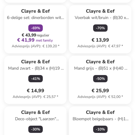
family
korting
Clayre & Eef
Clayre & Eef
6-delige set: dinerborden wit -
Voerbak wit/bruin - (B)30 x
Ø 27 cm
(H)10 x (D)15 cm
-
69
%
-
70
%
€ 43,99
regulier
€ 41,99
€ 13,99
met family
Adviesprijs (AVP)
:
€ 139,20
*
Adviesprijs (AVP)
:
€ 47,97
*
Clayre & Eef
Clayre & Eef
Mand zwart - (B)34 x (H)19 x
Mand grijs - (B)51 x (H)40 x
(D)8 cm
(D)22 cm
-
41
%
-
50
%
€ 14,99
€ 25,99
Adviesprijs (AVP)
:
€ 25,57
*
Adviesprijs (AVP)
:
€ 52,00
*
Clayre & Eef
Clayre & Eef
Deco-object "Laarzen"
Bloempot beige/paars - (H)10
geel/lichtroze - (B)10 x (H)12 x
x Ø 12 cm
-
30
%
-
10
%
(D)10 cm