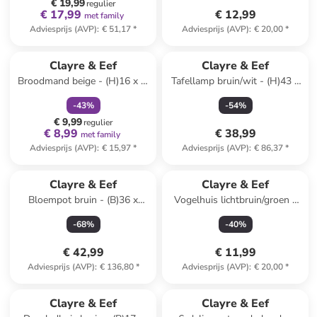
€ 19,99
regulier
€ 17,99
€ 12,99
met family
Adviesprijs (AVP)
:
€ 51,17
*
Adviesprijs (AVP)
:
€ 20,00
*
family
korting
Clayre & Eef
Clayre & Eef
Broodmand beige - (H)16 x Ø
Tafellamp bruin/wit - (H)43 x
15 cm
Ø 2 cm
-
43
%
-
54
%
€ 9,99
regulier
€ 8,99
€ 38,99
met family
Adviesprijs (AVP)
:
€ 15,97
*
Adviesprijs (AVP)
:
€ 86,37
*
Clayre & Eef
Clayre & Eef
Bloempot bruin - (B)36 x
Vogelhuis lichtbruin/groen -
(H)39 x (D)12 cm
(B)14 x (H)23 x (D)10 cm
-
68
%
-
40
%
€ 42,99
€ 11,99
Adviesprijs (AVP)
:
€ 136,80
*
Adviesprijs (AVP)
:
€ 20,00
*
family
korting
Clayre & Eef
Clayre & Eef