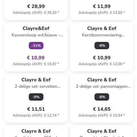
€ 28,99
€ 11,99
Adviesprijs (AVP)
:
€ 39,20
*
Adviesprijs (AVP)
:
€ 13,60
*
family
exclusief
Clayre&Eef
Clayre & Eef
Kussensloop wit/blauw -
Kerstboomversiering
(L)45 x (B)45 cm
lichtbruin - (B)8 x (H)10 cm
-
31
%
-
8
%
€ 10,99
€ 10,99
Adviesprijs (AVP)
:
€ 15,97
*
Adviesprijs (AVP)
:
€ 12,00
*
Clayre & Eef
Clayre & Eef
2-delige set: servetten
2-delige set: pannenlappen
wit/grijs - 2x 20 stuks
zwart/wit - (L)20 x (B)20 cm
-
9
%
-
8
%
€ 11,51
€ 14,65
Adviesprijs (AVP)
:
€ 12,74
*
Adviesprijs (AVP)
:
€ 15,94
*
Clayre & Eef
Clayre & Eef