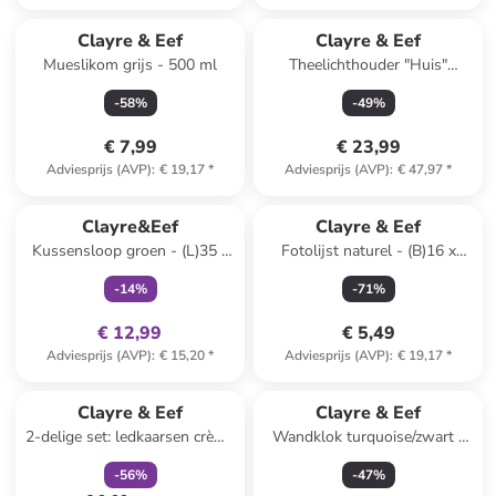
Clayre & Eef
Clayre & Eef
Mueslikom grijs - 500 ml
Theelichthouder "Huis"
kaki/lichtbruin - (B)17 x (H)19
-
58
%
-
49
%
x (D)10 cm
€ 7,99
€ 23,99
Adviesprijs (AVP)
:
€ 19,17
*
Adviesprijs (AVP)
:
€ 47,97
*
family
exclusief
Clayre&Eef
Clayre & Eef
Kussensloop groen - (L)35 x
Fotolijst naturel - (B)16 x
(B)50 cm
(H)21 x (D)2 cm
-
14
%
-
71
%
€ 12,99
€ 5,49
Adviesprijs (AVP)
:
€ 15,20
*
Adviesprijs (AVP)
:
€ 19,17
*
family
korting
Clayre & Eef
Clayre & Eef
2-delige set: ledkaarsen crème
Wandklok turquoise/zwart -
- (H)13 x Ø 8 cm
(B)20 x (H)26 x (D)10 cm
-
56
%
-
47
%