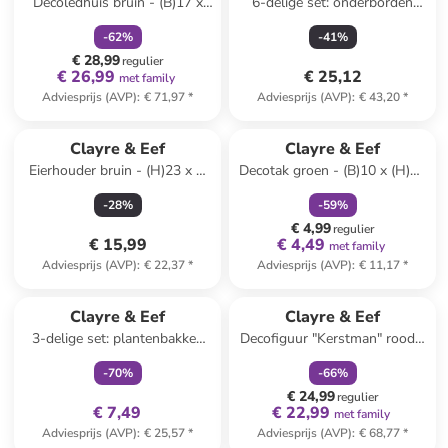
Decoledhuis bruin - (B)17 x
6-delige set: onderborden
(H)35 x (D)15 cm
groen - Ø 33 cm
-
62
%
-
41
%
€ 28,99
regulier
€ 26,99
€ 25,12
met family
Adviesprijs (AVP)
:
€ 71,97
*
Adviesprijs (AVP)
:
€ 43,20
*
family
korting
Clayre & Eef
Clayre & Eef
Eierhouder bruin - (H)23 x Ø
Decotak groen - (B)10 x (H)45
17 cm
cm
-
28
%
-
59
%
€ 4,99
regulier
€ 15,99
€ 4,49
met family
Adviesprijs (AVP)
:
€ 22,37
*
Adviesprijs (AVP)
:
€ 11,17
*
family
exclusief
family
korting
Clayre & Eef
Clayre & Eef
3-delige set: plantenbakken
Decofiguur "Kerstman" rood -
zwart
(H)45 cm
-
70
%
-
66
%
€ 24,99
regulier
€ 7,49
€ 22,99
met family
Adviesprijs (AVP)
:
€ 25,57
*
Adviesprijs (AVP)
:
€ 68,77
*