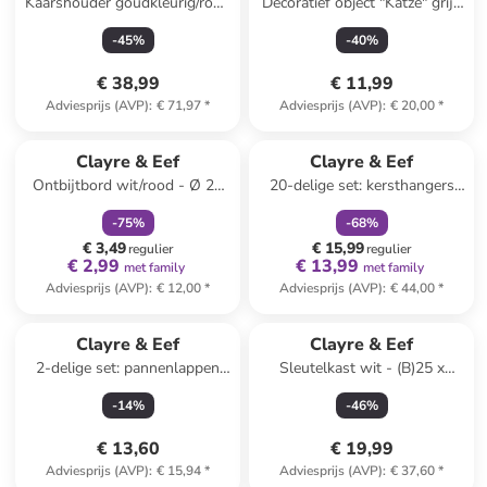
Kaarshouder goudkleurig/rood
Decoratief object "Katze" grijs
- (B)16 x (H)33 x (D)9 cm
- (B)20 x (H)24 x (D)8 cm
-
45
%
-
40
%
€ 38,99
€ 11,99
Adviesprijs (AVP)
:
€ 71,97
*
Adviesprijs (AVP)
:
€ 20,00
*
family
korting
family
korting
Clayre & Eef
Clayre & Eef
Ontbijtbord wit/rood - Ø 20
20-delige set: kersthangers
cm
meerkleurig - (H)4 cm
-
75
%
-
68
%
€ 3,49
€ 15,99
regulier
regulier
€ 2,99
€ 13,99
met family
met family
Adviesprijs (AVP)
:
€ 12,00
*
Adviesprijs (AVP)
:
€ 44,00
*
Clayre & Eef
Clayre & Eef
2-delige set: pannenlappen
Sleutelkast wit - (B)25 x
crème/lichtroze - (L)20 x (B)20
(H)31 x (D)7 cm
-
14
%
-
46
%
cm
€ 13,60
€ 19,99
Adviesprijs (AVP)
:
€ 15,94
*
Adviesprijs (AVP)
:
€ 37,60
*