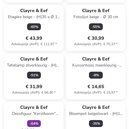
Clayre & Eef
Clayre & Eef
Etagère beige - (H)35 x Ø 18
Fotolijst beige - Ø 30 cm
cm
-
60
%
-
55
%
€ 43,99
€ 30,99
Adviesprijs (AVP)
:
€ 111,97
*
Adviesprijs (AVP)
:
€ 70,37
*
Clayre & Eef
Clayre & Eef
Tafellamp zilverkleurig - (H)28
Kussenhoes meerkleurig -
x Ø 13 cm
(L)45 x (B)45 cm
-
51
%
-
8
%
€ 31,99
€ 14,65
Adviesprijs (AVP)
:
€ 66,40
*
Adviesprijs (AVP)
:
€ 15,97
*
family
korting
Clayre & Eef
Clayre & Eef
Decofiguur "Kerstboom"
Bloempot beige/zwart - (H)13
meerkleurig - (H)37 x Ø 11 cm
x Ø 16 cm
-
64
%
-
35
%