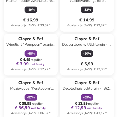
Plantenhouder zwart/naturel -
Aufbewahrungskorb
(B)31 x (H)83 x (D)20 cm
''Konijntje'' wit - (B)14 x (H)39
-
49
%
-
32
%
x (D)12 cm
€ 16,99
€ 14,99
Adviesprijs (AVP)
:
€ 33,57
*
Adviesprijs (AVP)
:
€ 22,37
*
family
korting
Clayre & Eef
Clayre & Eef
Windlicht ''Pompoen'' oranje -
Dessertbord wit/lichtbruin - Ø
(H)17 x Ø 12 cm
20 cm
-
68
%
-
50
%
€ 4,49
regulier
€ 3,99
€ 5,99
met family
Adviesprijs (AVP)
:
€ 12,77
*
Adviesprijs (AVP)
:
€ 12,00
*
family
korting
family
korting
Clayre & Eef
Clayre & Eef
Muziekdoos "Kerstboom"
Decoledhuis lichtbruin - (B)21
groen - (H)18 x Ø 12 cm
x (H)20 x (D)8 cm
-
57
%
-
69
%
€ 38,99
€ 13,99
regulier
regulier
€ 36,99
€ 12,99
met family
met family
Adviesprijs (AVP)
:
€ 86,37
*
Adviesprijs (AVP)
:
€ 43,17
*