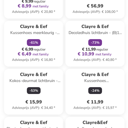
€ 9,99
regulier
€ 8,99
€ 56,99
met family
Adviesprijs (AVP)
:
€ 20,80
*
Adviesprijs (AVP)
:
€ 108,00
*
family
korting
family
korting
Clayre & Eef
Clayre & Eef
Kussenhoes meerkleurig -
Decoledhuis lichtbruin - (B)13
(L)45 x (B)45 cm
x (H)20 x (D)13 cm
-
61
%
-
73
%
€ 6,99
€ 11,99
regulier
regulier
€ 6,49
€ 10,99
met family
met family
Adviesprijs (AVP)
:
€ 16,80
*
Adviesprijs (AVP)
:
€ 40,80
*
Clayre & Eef
Clayre & Eef
Kokos-deurmat lichtbruin -
Kussenhoes
(L)75 x (B)45 cm
wit/groen/lichtblauw - (L)45 x
-
53
%
-
24
%
(B)45 cm
€ 15,99
€ 11,99
Adviesprijs (AVP)
:
€ 34,40
*
Adviesprijs (AVP)
:
€ 15,97
*
Top deal
Clayre & Eef
Clayre&Eef