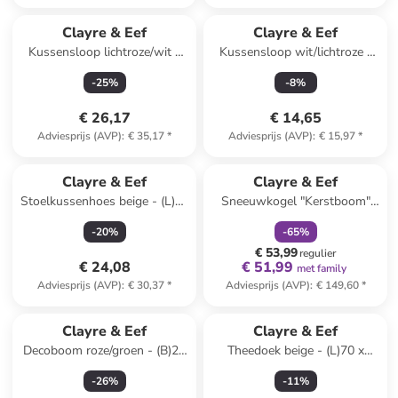
Clayre & Eef
Clayre & Eef
Kussensloop lichtroze/wit -
Kussensloop wit/lichtroze -
(L)45 x (B)45 cm
(L)45 x (B)45 cm
-
25
%
-
8
%
€ 26,17
€ 14,65
Adviesprijs (AVP)
:
€ 35,17
*
Adviesprijs (AVP)
:
€ 15,97
*
family
korting
Clayre & Eef
Clayre & Eef
Stoelkussenhoes beige - (L)40
Sneeuwkogel "Kerstboom"
x (B)40 cm
meerkleurig - (H)19 x Ø 14 cm
-
20
%
-
65
%
€ 53,99
regulier
€ 24,08
€ 51,99
met family
Adviesprijs (AVP)
:
€ 30,37
*
Adviesprijs (AVP)
:
€ 149,60
*
Clayre & Eef
Clayre & Eef
Decoboom roze/groen - (B)26
Theedoek beige - (L)70 x
x (H)60 x (D)25 cm
(B)50 cm
-
26
%
-
11
%