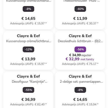
Kussensloop crème/lichtbruin
Theelichthouder "Huis"
- (L)45 x (B)45 cm
oranje/beige - (B)10 x (H)18 x
-
8
%
-
60
%
(D)8 cm
€ 14,65
€ 11,99
Adviesprijs (AVP)
:
€ 15,97
*
Adviesprijs (AVP)
:
€ 30,37
*
family
korting
Clayre & Eef
Clayre & Eef
Kussensloop crème/lichtbruin
Decoledhuis lichtbruin - (B)23
- (L)45 x (B)45 cm
x (H)33 x (D)11 cm
-
12
%
-
56
%
€ 34,99
regulier
€ 13,99
€ 32,99
met family
Adviesprijs (AVP)
:
€ 15,97
*
Adviesprijs (AVP)
:
€ 75,17
*
Clayre & Eef
Clayre & Eef
Decofiguur "Konijntje"
2-delige set: pannenlappen
wit/goudkleurig - (B)13 x
blauw - (L)20 x (B)20 cm
-
55
%
-
8
%
(H)47 x (D)12 cm
€ 36,99
€ 14,65
Adviesprijs (AVP)
:
€ 82,40
*
Adviesprijs (AVP)
:
€ 15,94
*