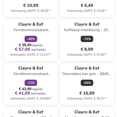
€ 10,99
€ 6,49
Adviesprijs (AVP)
:
€ 28,00
*
Adviesprijs (AVP)
:
€ 14,40
*
family
korting
Clayre & Eef
Clayre & Eef
Kerstboomstandaard
Koffiekop meerkleurig - 200
wit/goudkleurig - (B)36 x
ml
-
48
%
-
76
%
(H)35 x (D)33 cm
€ 59,99
regulier
€ 57,99
€ 8,99
met family
Adviesprijs (AVP)
:
€ 113,57
*
Adviesprijs (AVP)
:
€ 37,60
*
family
korting
Clayre & Eef
Clayre & Eef
Kerstboomstandaard
Decoratieve kan grijs - (B)40 x
meerkleurig - (H)46 x Ø 40 cm
(H)25 x (D)14 cm
-
71
%
-
55
%
€ 43,99
regulier
€ 41,99
€ 16,99
met family
Adviesprijs (AVP)
:
€ 144,80
*
Adviesprijs (AVP)
:
€ 38,37
*
family
korting
family
exclusief
Clayre & Eef
Clayre & Eef