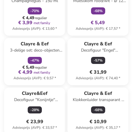
Champagneglas - 150 ml
Mueslikom rood/wit - Ø 12
cm
-
70
%
-
68
%
€ 4,49
regulier
€ 3,99
€ 5,49
met family
Adviesprijs (AVP)
:
€ 13,60
*
Adviesprijs (AVP)
:
€ 17,57
*
family
korting
Clayre & Eef
Clayre & Eef
3-delige set: deco-objecten
Decofiguur "Engel"
"Pompoen" oranje/geel - (H)4
beige/goudkleurig - (B)23 x
-
47
%
-
57
%
cm
(H)47 x (D)12 cm
€ 5,49
regulier
€ 4,99
€ 31,99
met family
Adviesprijs (AVP)
:
€ 9,57
*
Adviesprijs (AVP)
:
€ 74,40
*
Clayre&Eef
Clayre & Eef
Decofiguur ''Konijntje''
Klokkenluider transparant -
goudkleurig - (B)11 x (H)33 x
(H)29 x Ø 12 cm
-
28
%
-
68
%
(D)8 cm
€ 23,99
€ 10,99
Adviesprijs (AVP)
:
€ 33,57
*
Adviesprijs (AVP)
:
€ 35,17
*