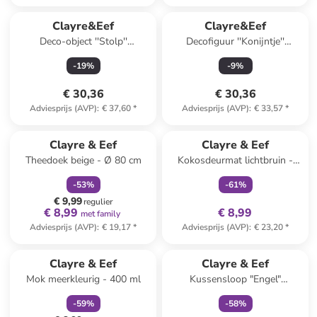
Clayre&Eef
Clayre&Eef
Deco-object ''Stolp''
Decofiguur ''Konijntje''
goudkleurig/lichtroze/lichtblauw
goudkleurig/lichtroze/wit -
-
19
%
-
9
%
- (H)17 x Ø 7 cm
(H)26 x Ø 10 cm
€ 30,36
€ 30,36
Adviesprijs (AVP)
:
€ 37,60
*
Adviesprijs (AVP)
:
€ 33,57
*
family
korting
family
exclusief
Clayre & Eef
Clayre & Eef
Theedoek beige - Ø 80 cm
Kokosdeurmat lichtbruin -
(L)45 x (B)75 cm
-
53
%
-
61
%
€ 9,99
regulier
€ 8,99
€ 8,99
met family
Adviesprijs (AVP)
:
€ 19,17
*
Adviesprijs (AVP)
:
€ 23,20
*
family
korting
family
exclusief
Clayre & Eef
Clayre & Eef
Mok meerkleurig - 400 ml
Kussensloop "Engel"
meerkleurig - (L)45 x (B)45 cm
-
59
%
-
58
%