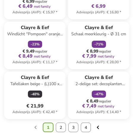
€ 6,99
regulier
€ 6,49
€ 6,99
met family
Adviesprijs (AVP)
:
€ 15,97
*
Adviesprijs (AVP)
:
€ 16,80
*
family
korting
family
korting
Clayre & Eef
Clayre & Eef
Windlicht ''Pompoen'' oranje -
Schaal meerkleurig - Ø 31 cm
(H)12 x Ø 13 cm
-
23
%
-
71
%
€ 9,49
€ 8,99
regulier
regulier
€ 8,49
€ 7,99
met family
met family
Adviesprijs (AVP)
:
€ 11,17
*
Adviesprijs (AVP)
:
€ 28,00
*
family
korting
Clayre & Eef
Clayre & Eef
Tafellaken beige - (L)100 x
2-delige set: decoplanten
(B)100 cm
donkerblauw/goudkleurig -
-
48
%
-
47
%
(H)25 cm
€ 8,49
regulier
€ 21,99
€ 7,49
met family
Adviesprijs (AVP)
:
€ 42,40
*
Adviesprijs (AVP)
:
€ 14,40
*
1
2
3
4