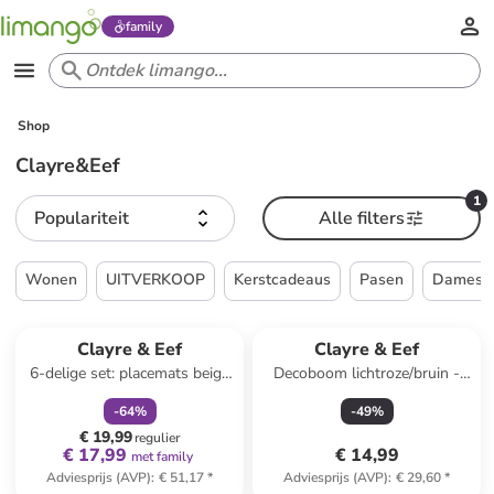
family
Shop
Clayre&Eef
1
Populariteit
Alle filters
Wonen
UITVERKOOP
Kerstcadeaus
Pasen
Dames
family
korting
Clayre & Eef
Clayre & Eef
6-delige set: placemats beige
Decoboom lichtroze/bruin -
- (L)22 x (B)48 cm
(B)10 x (H)48 x (D)10 cm
-
64
%
-
49
%
€ 19,99
regulier
€ 17,99
€ 14,99
met family
Adviesprijs (AVP)
:
€ 51,17
*
Adviesprijs (AVP)
:
€ 29,60
*