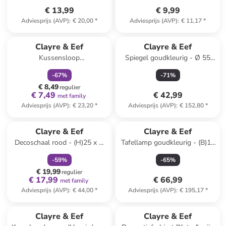
€ 13,99
€ 9,99
Adviesprijs (AVP)
:
€ 20,00
*
Adviesprijs (AVP)
:
€ 11,17
*
family
korting
Clayre & Eef
Clayre & Eef
Kussensloop
Spiegel goudkleurig - Ø 55
mintgroen/lichtroze - (L)50 x
cm
-
67
%
-
71
%
(B)50 cm
€ 8,49
regulier
€ 7,49
€ 42,99
met family
Adviesprijs (AVP)
:
€ 23,20
*
Adviesprijs (AVP)
:
€ 152,80
*
family
korting
Clayre & Eef
Clayre & Eef
Decoschaal rood - (H)25 x Ø
Tafellamp goudkleurig - (B)19
17 cm
x (H)35 x (D)27 cm
-
59
%
-
65
%
€ 19,99
regulier
€ 17,99
€ 66,99
met family
Adviesprijs (AVP)
:
€ 44,00
*
Adviesprijs (AVP)
:
€ 195,17
*
Clayre & Eef
Clayre & Eef