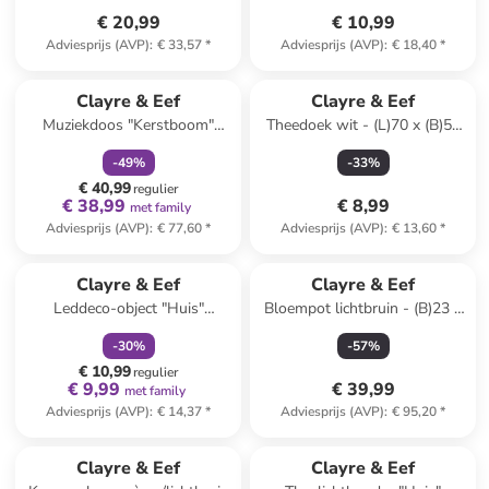
€ 20,99
€ 10,99
Adviesprijs (AVP)
:
€ 33,57
*
Adviesprijs (AVP)
:
€ 18,40
*
family
korting
Clayre & Eef
Clayre & Eef
Muziekdoos "Kerstboom"
Theedoek wit - (L)70 x (B)50
groen/lichtbruin - (H)18 x Ø
cm
-
49
%
-
33
%
15 cm
€ 40,99
regulier
€ 38,99
€ 8,99
met family
Adviesprijs (AVP)
:
€ 77,60
*
Adviesprijs (AVP)
:
€ 13,60
*
family
korting
Clayre & Eef
Clayre & Eef
Leddeco-object "Huis"
Bloempot lichtbruin - (B)23 x
wit/rood - (B)6 x (H)10 x (D)5
(H)41 x (D)18 cm
-
30
%
-
57
%
cm
€ 10,99
regulier
€ 9,99
€ 39,99
met family
Adviesprijs (AVP)
:
€ 14,37
*
Adviesprijs (AVP)
:
€ 95,20
*
Clayre & Eef
Clayre & Eef