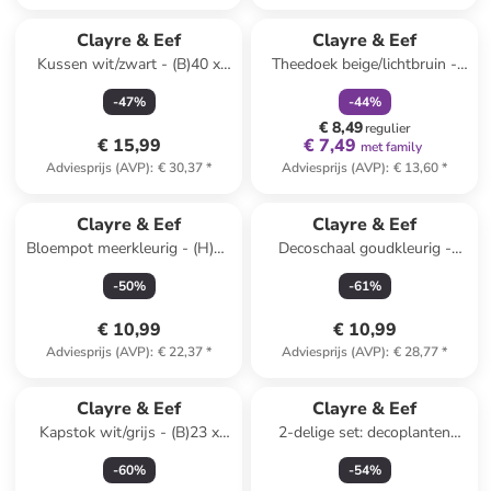
family
korting
Clayre & Eef
Clayre & Eef
Kussen wit/zwart - (B)40 x
Theedoek beige/lichtbruin -
(H)11 x (D)45 cm
(L)70 x (B)50 cm
-
47
%
-
44
%
€ 8,49
regulier
€ 15,99
€ 7,49
met family
Adviesprijs (AVP)
:
€ 30,37
*
Adviesprijs (AVP)
:
€ 13,60
*
Clayre & Eef
Clayre & Eef
Bloempot meerkleurig - (H)16
Decoschaal goudkleurig -
x Ø 16 cm
(B)10 x (H)4 x (D)9 cm
-
50
%
-
61
%
€ 10,99
€ 10,99
Adviesprijs (AVP)
:
€ 22,37
*
Adviesprijs (AVP)
:
€ 28,77
*
Clayre & Eef
Clayre & Eef
Kapstok wit/grijs - (B)23 x
2-delige set: decoplanten
(H)10 x (D)6 cm
wit/zilverkleurig - (H)25 cm
-
60
%
-
54
%