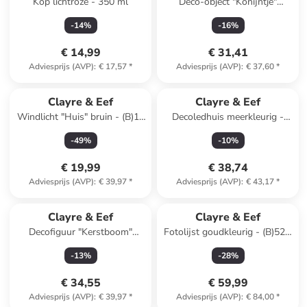
Kop lichtroze - 350 ml
Deco-object "Konijntje"
bruin/groen - (B)17 x (H)40 x
-
14
%
-
16
%
(D)17 cm
€ 14,99
€ 31,41
Adviesprijs (AVP)
:
€ 17,57
*
Adviesprijs (AVP)
:
€ 37,60
*
Clayre & Eef
Clayre & Eef
Windlicht "Huis" bruin - (B)12
Decoledhuis meerkleurig -
x (H)25 x (D)9 cm
(B)16 x (H)23 x (D)12 cm
-
49
%
-
10
%
€ 19,99
€ 38,74
Adviesprijs (AVP)
:
€ 39,97
*
Adviesprijs (AVP)
:
€ 43,17
*
Clayre & Eef
Clayre & Eef
Decofiguur "Kerstboom"
Fotolijst goudkleurig - (B)52 x
groen - (H)33 x Ø 12 cm
(H)47 cm
-
13
%
-
28
%
€ 34,55
€ 59,99
Adviesprijs (AVP)
:
€ 39,97
*
Adviesprijs (AVP)
:
€ 84,00
*