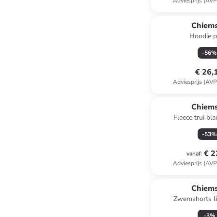
Adviesprijs (AVP
Chiem
Hoodie p
-
56
%
€ 26,
Adviesprijs (AVP
Chiem
Fleece trui bl
-
53
%
€ 2
vanaf
:
Adviesprijs (AVP
Chiem
Zwemshorts l
-
3
%