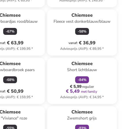
rijs (AVP)
:
€ 69,95
*
Adviesprijs (AVP)
:
€ 149,95
*
Chiemsee
Chiemsee
wboardjas rood/blauw
Fleece vest donkerblauw/blauw
-
67
%
-
58
%
€ 63,99
€ 36,99
naf
:
vanaf
:
rijs (AVP)
:
€ 199,95
*
Adviesprijs (AVP)
:
€ 89,95
*
family
korting
Chiemsee
Chiemsee
owboardbroek paars
Short lichtblauw
-
68
%
-
84
%
€ 5,99
regulier
€ 50,99
€ 5,49
naf
:
met family
rijs (AVP)
:
€ 159,95
*
Adviesprijs (AVP)
:
€ 34,95
*
family
korting
Chiemsee
Chiemsee
 "Viviance" roze
Zwemshort grijs
-
55
%
-
83
%