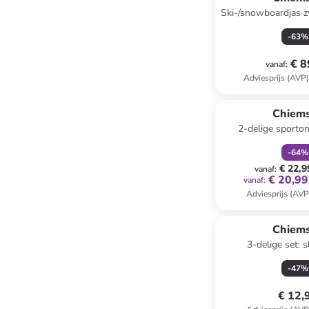
Ski-/snowboardjas z
-
63
%
€ 8
vanaf
:
Adviesprijs (AVP
family
k
Chiem
2-delige sporto
roze/ora
-
64
%
€ 22,9
vanaf
:
€ 20,99
vanaf
:
Adviesprijs (AVP
Chiem
3-delige set: s
-
47
%
€ 12,