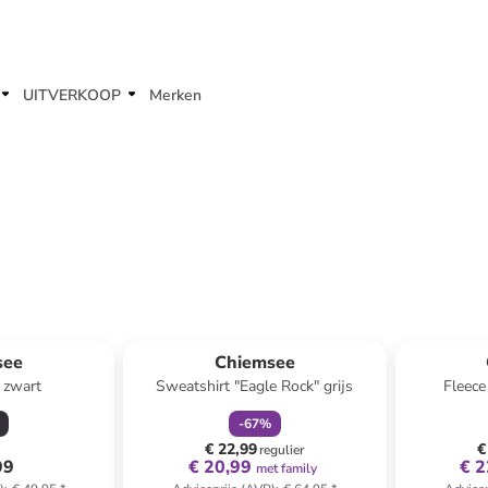
UITVERKOOP
Merken
family
korting
see
Chiemsee
t zwart
Sweatshirt "Eagle Rock" grijs
Fleece
-
67
%
€ 22,99
€
regulier
99
€ 20,99
€ 2
met family