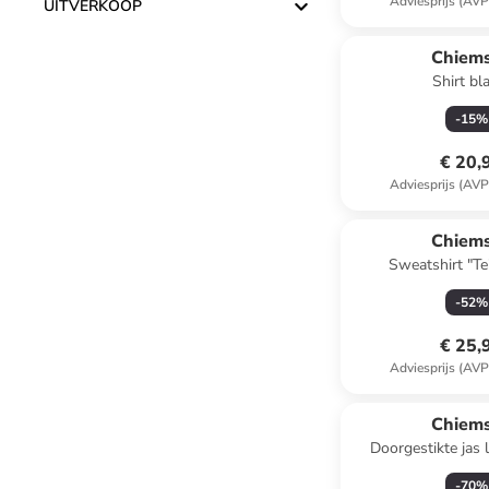
Adviesprijs (AVP
UITVERKOOP
Chiem
Shirt b
-
15
%
€ 20,
Adviesprijs (AVP
Chiem
Sweatshirt "Te
-
52
%
€ 25,
Adviesprijs (AVP
Chiem
Doorgestikte jas l
-
70
%