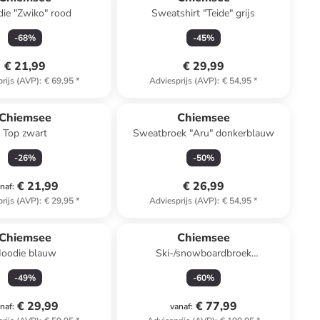
ie "Zwiko" rood
Sweatshirt "Teide" grijs
-
68
%
-
45
%
€ 21,99
€ 29,99
rijs (AVP)
:
€ 69,95
*
Adviesprijs (AVP)
:
€ 54,95
*
Chiemsee
Chiemsee
Top zwart
Sweatbroek "Aru" donkerblauw
-
26
%
-
50
%
€ 21,99
€ 26,99
naf
:
rijs (AVP)
:
€ 29,95
*
Adviesprijs (AVP)
:
€ 54,95
*
Chiemsee
Chiemsee
oodie blauw
Ski-/snowboardbroek
groen/zwart/roze
-
49
%
-
60
%
€ 29,99
€ 77,99
naf
:
vanaf
: