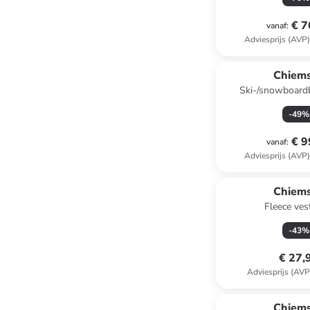
€ 7
vanaf
:
Adviesprijs (AVP
Chiem
Ski-/snowboard
-
49
%
€ 9
vanaf
:
Adviesprijs (AVP
Chiem
Fleece vest
-
43
%
€ 27,
Adviesprijs (AVP
Chiem