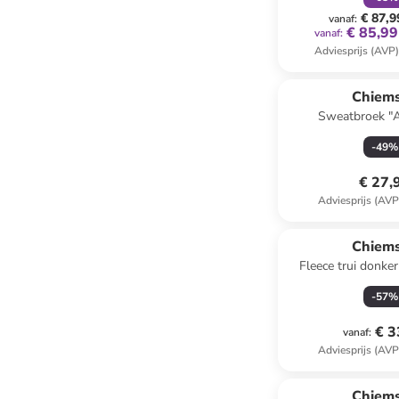
€ 87,9
vanaf
:
€ 85,99
vanaf
:
Adviesprijs (AVP
Chiem
Sweatbroek "A
-
49
%
€ 27,
Adviesprijs (AVP
Chiem
Fleece trui donk
-
57
%
€ 3
vanaf
:
Adviesprijs (AVP
Chiem