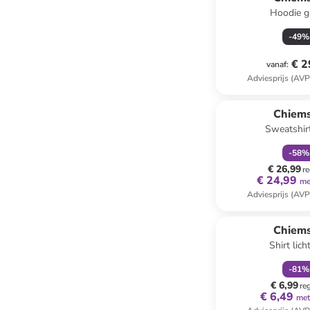
Hoodie g
-
49
%
€ 2
vanaf
:
Adviesprijs (AVP
family
k
Chiem
Sweatshirt
-
58
%
€ 26,99
re
€ 24,99
me
Adviesprijs (AVP
family
k
Chiem
Shirt lich
-
81
%
€ 6,99
re
€ 6,49
met