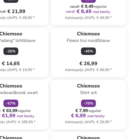
€ 9,49
vanaf
:
regulier
€ 21,99
€ 8,49
naf
:
vanaf
:
met family
rijs (AVP)
:
€ 49,95
*
Adviesprijs (AVP)
:
€ 49,95
*
Chiemsee
Chiemsee
"Padang" lichtblauw
Fleece trui rood/blauw
-
26
%
-
45
%
€ 14,65
€ 26,99
rijs (AVP)
:
€ 19,95
*
Adviesprijs (AVP)
:
€ 49,95
*
family
korting
family
korting
Chiemsee
Chiemsee
owboardbroek zwart
Shirt wit
-
67
%
-
76
%
€ 63,99
€ 7,99
f
:
regulier
regulier
€ 61,99
€ 6,99
met family
met family
rijs (AVP)
:
€ 189,95
*
Adviesprijs (AVP)
:
€ 29,95
*
Chiemsee
Chiemsee