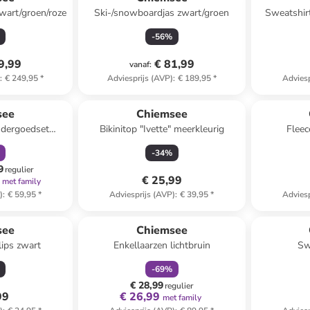
wart/groen/roze
Ski-/snowboardjas zwart/groen
Sweatshir
-
56
%
9,99
€ 81,99
vanaf
:
)
:
€ 249,95
*
Adviesprijs (AVP)
:
€ 189,95
*
Adviesp
orting
see
Chiemsee
ndergoedset
Bikinitop "Ivette" meerkleurig
Fleec
nje
-
34
%
9
regulier
€ 25,99
met family
)
:
€ 59,95
*
Adviesprijs (AVP)
:
€ 39,95
*
Adviesp
family
korting
see
Chiemsee
lips zwart
Enkellaarzen lichtbruin
Sw
-
69
%
€ 28,99
regulier
99
€ 26,99
met family