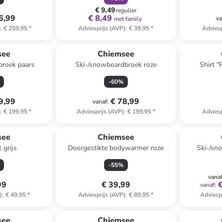
€ 9,49
regulier
6,99
€ 8,49
va
met family
)
:
€ 259,95
*
Adviesprijs (AVP)
:
€ 39,95
*
Adviesp
see
Chiemsee
broek paars
Ski-/snowboardbroek roze
Shirt 
-
60
%
9,99
€ 78,99
vanaf
:
)
:
€ 199,95
*
Adviesprijs (AVP)
:
€ 199,95
*
Adviesp
see
Chiemsee
 grijs
Doorgestikte bodywarmer roze
Ski-/sn
-
55
%
vana
99
€ 39,99
vanaf
:
)
:
€ 49,95
*
Adviesprijs (AVP)
:
€ 89,95
*
Adviesp
family
korting
see
Chiemsee