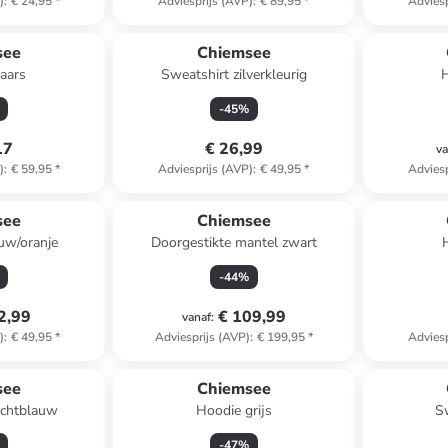
)
:
€ 24,95
*
Adviesprijs (AVP)
:
€ 89,95
*
Adviesp
see
Chiemsee
aars
Sweatshirt zilverkleurig
-
45
%
17
€ 26,99
va
)
:
€ 59,95
*
Adviesprijs (AVP)
:
€ 49,95
*
Adviesp
see
Chiemsee
auw/oranje
Doorgestikte mantel zwart
-
44
%
2,99
€ 109,99
vanaf
:
)
:
€ 49,95
*
Adviesprijs (AVP)
:
€ 199,95
*
Adviesp
see
Chiemsee
ichtblauw
Hoodie grijs
Sw
-
47
%