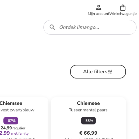
Mijn account
Winkelwagentje
Alle filters
family
korting
Chiemsee
Chiemsee
 vest zwart/blauw
Tussenmantel paars
-
67
%
-
55
%
 24,99
regulier
2,99
€ 66,99
met family