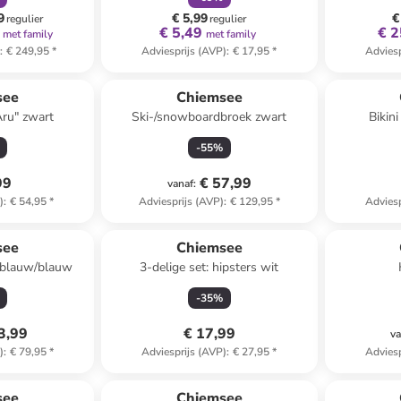
9
€ 5,99
€
regulier
regulier
€ 5,49
€ 2
met family
met family
)
:
€ 249,95
*
Adviesprijs (AVP)
:
€ 17,95
*
Adviesp
see
Chiemsee
ru" zwart
Ski-/snowboardbroek zwart
Bikini
-
55
%
99
€ 57,99
vanaf
:
)
:
€ 54,95
*
Adviesprijs (AVP)
:
€ 129,95
*
Adviesp
see
Chiemsee
erblauw/blauw
3-delige set: hipsters wit
-
35
%
3,99
€ 17,99
va
)
:
€ 79,95
*
Adviesprijs (AVP)
:
€ 27,95
*
Adviesp
see
Chiemsee