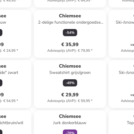
)
:
€ 49,95
*
Adviesprijs (AVP)
:
€ 64,95
*
Adviesp
see
Chiemsee
lauw
2-delige functionele ondergoedset
Ski-/sno
"Set" grijs
-
54
%
99
€ 35,99
va
)
:
€ 24,95
*
Adviesprijs (AVP)
:
€ 79,95
*
Adviesp
see
Chiemsee
ide" zwart
Sweatshirt grijs/groen
Ski-/sn
-
49
%
99
€ 29,99
va
)
:
€ 54,95
*
Adviesprijs (AVP)
:
€ 59,95
*
Adviesp
family
korting
see
Chiemsee
ichtbruin/wit
Jurk donkerblauw
Top
-
78
%