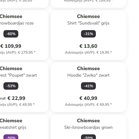
rijs (AVP)
:
€ 59,95
*
Adviesprijs (AVP)
:
€ 199,95
*
Chiemsee
Chiemsee
snowboardjas roze
Shirt "Sundsvall" grijs
-
60
%
-
31
%
€ 109,99
€ 13,60
rijs (AVP)
:
€ 279,95
*
Adviesprijs (AVP)
:
€ 19,95
*
Chiemsee
Chiemsee
vest "Poupet" zwart
Hoodie "Zwiko" zwart
-
53
%
-
41
%
€ 22,99
€ 40,99
naf
:
rijs (AVP)
:
€ 49,95
*
Adviesprijs (AVP)
:
€ 69,95
*
family
korting
Chiemsee
Chiemsee
eatshirt grijs
Ski-/snowboardjas groen
-
56
%
-
59
%