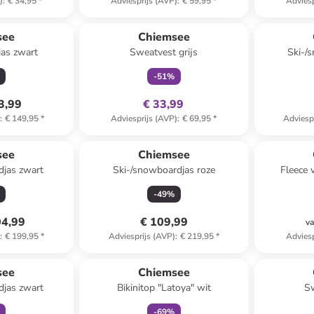
)
:
€ 34,95
*
Adviesprijs (AVP)
:
€ 59,95
*
Adviesp
family
exclusief
see
Chiemsee
jas zwart
Sweatvest grijs
Ski-/
-
51
%
3,99
€ 33,99
)
:
€ 149,95
*
Adviesprijs (AVP)
:
€ 69,95
*
Adviesp
see
Chiemsee
djas zwart
Ski-/snowboardjas roze
Fleece 
-
49
%
04,99
€ 109,99
va
)
:
€ 199,95
*
Adviesprijs (AVP)
:
€ 219,95
*
Adviesp
orting
family
korting
see
Chiemsee
djas zwart
Bikinitop "Latoya" wit
Sw
-
69
%