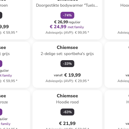
roen
Doorgestikte bodywarmer "Tuelso"
Hood
donkerblauw/groen
-
74
%
€ 26,99
regulier
9,99
€ 24,99
met family
)
:
€ 59,95
*
Adviesprijs (AVP)
:
€ 99,95
*
Adviesp
orting
see
Chiemsee
 grijs
2-delige set: sportbeha's grijs
-
33
%
gulier
€ 19,99
vanaf
:
va
t family
)
:
€ 59,95
*
Adviesprijs (AVP)
:
€ 29,95
*
Adviesp
orting
see
Chiemsee
troze
Hoodie rood
H
-
63
%
gulier
€ 21,99
va
 family