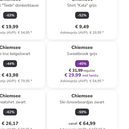
t "Teide" donkerblauw
Shirt "Kata" grijs
-
63
%
-
52
%
€ 19,99
€ 9,49
rijs (AVP)
:
€ 54,95
*
Adviesprijs (AVP)
:
€ 19,95
*
family
korting
Chiemsee
Chiemsee
e trui beige/zwart
Sweatbroek grijs
-
44
%
-
45
%
€ 31,99
regulier
€ 43,98
€ 29,99
met family
rijs (AVP)
:
€ 79,95
*
Adviesprijs (AVP)
:
€ 54,95
*
Chiemsee
Chiemsee
eatshirt zwart
Ski-/snowboardjas zwart
-
62
%
-
59
%
€ 26,17
€ 64,99
vanaf
: