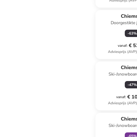
Adviesprijs (AVP
Chiem
Doorgestikte 
-
63
%
€ 5
vanaf
:
Adviesprijs (AVP
Chiem
Ski-/snowboar
-
47
%
€ 1
vanaf
:
Adviesprijs (AVP
family
k
Chiem
Ski-/snowboar
-
65
%