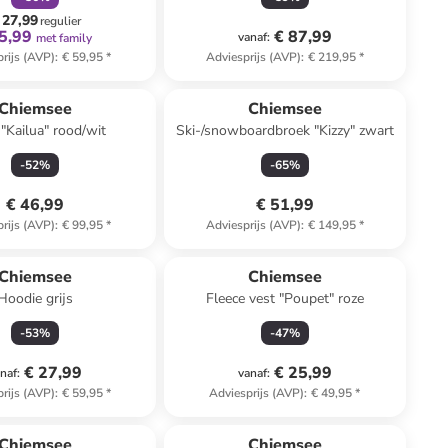
 27,99
regulier
5,99
€ 87,99
vanaf
:
met family
rijs (AVP)
:
€ 59,95
*
Adviesprijs (AVP)
:
€ 219,95
*
Chiemsee
Chiemsee
 "Kailua" rood/wit
Ski-/snowboardbroek "Kizzy" zwart
-
52
%
-
65
%
€ 46,99
€ 51,99
rijs (AVP)
:
€ 99,95
*
Adviesprijs (AVP)
:
€ 149,95
*
Chiemsee
Chiemsee
Hoodie grijs
Fleece vest "Poupet" roze
-
53
%
-
47
%
€ 27,99
€ 25,99
naf
:
vanaf
:
rijs (AVP)
:
€ 59,95
*
Adviesprijs (AVP)
:
€ 49,95
*
Chiemsee
Chiemsee