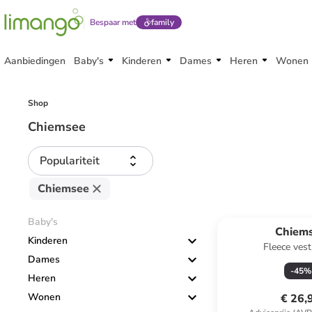
Bespaar met
family
Aanbiedingen
Baby's
Kinderen
Dames
Heren
Wonen
Shop
Chiemsee
Populariteit
Chiemsee
Baby's
Chiem
Kinderen
Fleece ves
Dames
-
45
%
Heren
Wonen
€ 26,