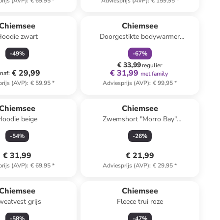
rijs (AVP)
:
€ 69,95
*
Adviesprijs (AVP)
:
€ 159,95
*
family
korting
Chiemsee
Chiemsee
Hoodie zwart
Doorgestikte bodywarmer
donkerblauw
-
49
%
-
67
%
€ 33,99
regulier
€ 29,99
€ 31,99
naf
:
met family
rijs (AVP)
:
€ 59,95
*
Adviesprijs (AVP)
:
€ 99,95
*
Chiemsee
Chiemsee
Hoodie beige
Zwemshort "Morro Bay"
donkerblauw
-
54
%
-
26
%
€ 31,99
€ 21,99
rijs (AVP)
:
€ 69,95
*
Adviesprijs (AVP)
:
€ 29,95
*
Chiemsee
Chiemsee
eatvest grijs
Fleece trui roze
-
58
%
-
47
%