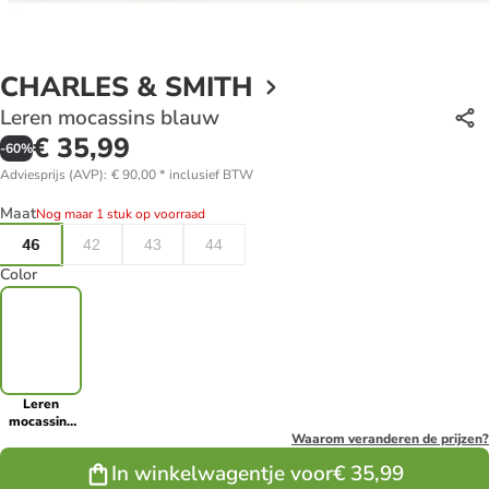
CHARLES & SMITH
Leren mocassins blauw
€ 35,99
-
60
%
Adviesprijs (AVP)
:
€ 90,00
*
inclusief BTW
Maat
Nog maar 1 stuk op voorraad
46
42
43
44
Color
Leren
mocassins
blauw
Waarom veranderen de prijzen?
In winkelwagentje voor
€ 35,99