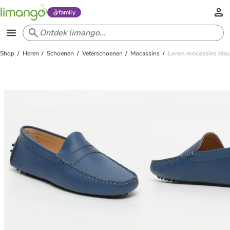
family
Shop
Heren
Schoenen
Veterschoenen
Mocassins
Leren mocassins bla