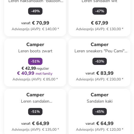
Leren haksandalen "Balloon"
Leren sandalen wit
donkerblauw
-
49
%
-
47
%
€ 70,99
€ 67,99
vanaf
:
Adviesprijs (AVP)
:
€ 140,00
*
Adviesprijs (AVP)
:
€ 130,00
*
family
korting
Camper
Camper
Leren boots zwart
Leren sneakers "Peu Cami"
wit
-
51
%
-
63
%
€ 42,99
regulier
€ 40,99
€ 83,99
vanaf
:
met family
Adviesprijs (AVP)
:
€ 85,00
*
Adviesprijs (AVP)
:
€ 230,00
*
Camper
Camper
Leren sandalen
Sandalen kaki
rood/lichtroze/zwart
-
51
%
-
45
%
€ 64,99
€ 64,99
vanaf
:
vanaf
:
Adviesprijs (AVP)
:
€ 135,00
*
Adviesprijs (AVP)
:
€ 120,00
*