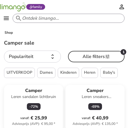
family
Shop
Camper sale
1
Populariteit
Alle filters
UITVERKOOP
Dames
Kinderen
Heren
Baby's
Camper
Camper
Leren sandalen lichtbruin
Leren sneakers
lichtbruin/beige
-
72
%
-
69
%
€ 25,99
€ 40,99
vanaf
:
vanaf
:
Adviesprijs (AVP)
:
€ 95,00
*
Adviesprijs (AVP)
:
€ 135,00
*