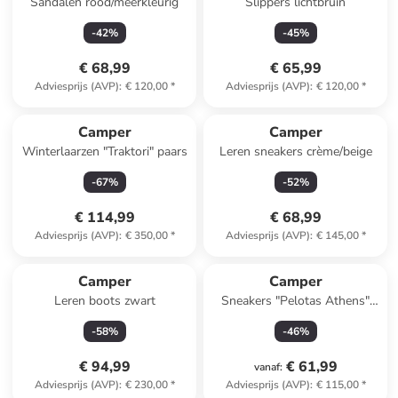
Sandalen rood/meerkleurig
Slippers lichtbruin
-
42
%
-
45
%
€ 68,99
€ 65,99
Adviesprijs (AVP)
:
€ 120,00
*
Adviesprijs (AVP)
:
€ 120,00
*
Camper
Camper
Winterlaarzen "Traktori" paars
Leren sneakers crème/beige
-
67
%
-
52
%
€ 114,99
€ 68,99
Adviesprijs (AVP)
:
€ 350,00
*
Adviesprijs (AVP)
:
€ 145,00
*
Camper
Camper
Leren boots zwart
Sneakers "Pelotas Athens"
beige
-
58
%
-
46
%
€ 94,99
€ 61,99
vanaf
:
Adviesprijs (AVP)
:
€ 230,00
*
Adviesprijs (AVP)
:
€ 115,00
*