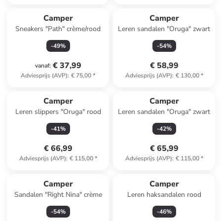
Camper
Camper
Sneakers "Path" crème/rood
Leren sandalen "Oruga" zwart
-
49
%
-
54
%
€ 37,99
€ 58,99
vanaf
:
Adviesprijs (AVP)
:
€ 75,00
*
Adviesprijs (AVP)
:
€ 130,00
*
Camper
Camper
Leren slippers "Oruga" rood
Leren sandalen "Oruga" zwart
-
41
%
-
42
%
€ 66,99
€ 65,99
Adviesprijs (AVP)
:
€ 115,00
*
Adviesprijs (AVP)
:
€ 115,00
*
Camper
Camper
Sandalen "Right Nina" crème
Leren haksandalen rood
-
54
%
-
46
%