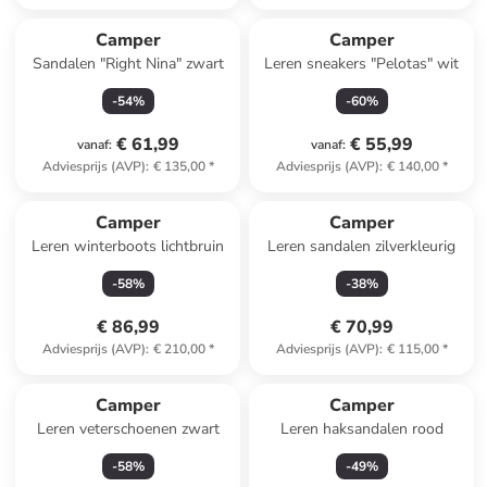
Camper
Camper
Sandalen "Right Nina" zwart
Leren sneakers "Pelotas" wit
-
54
%
-
60
%
€ 61,99
€ 55,99
vanaf
:
vanaf
:
Adviesprijs (AVP)
:
€ 135,00
*
Adviesprijs (AVP)
:
€ 140,00
*
Camper
Camper
Leren winterboots lichtbruin
Leren sandalen zilverkleurig
-
58
%
-
38
%
€ 86,99
€ 70,99
Adviesprijs (AVP)
:
€ 210,00
*
Adviesprijs (AVP)
:
€ 115,00
*
Camper
Camper
Leren veterschoenen zwart
Leren haksandalen rood
-
58
%
-
49
%