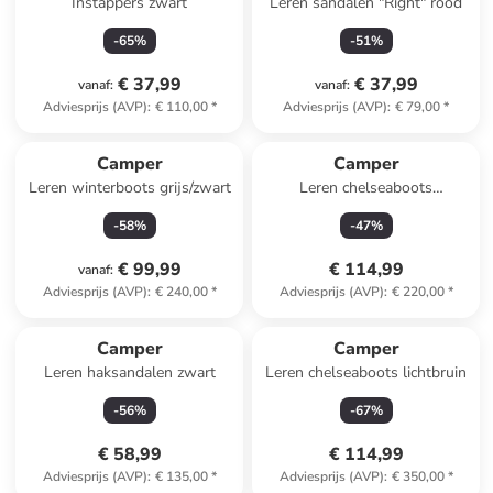
Instappers zwart
Leren sandalen "Right" rood
-
65
%
-
51
%
€ 37,99
€ 37,99
vanaf
:
vanaf
:
Adviesprijs (AVP)
:
€ 110,00
*
Adviesprijs (AVP)
:
€ 79,00
*
Camper
Camper
Leren winterboots grijs/zwart
Leren chelseaboots
zwart/lichtbruin
-
58
%
-
47
%
€ 99,99
€ 114,99
vanaf
:
Adviesprijs (AVP)
:
€ 240,00
*
Adviesprijs (AVP)
:
€ 220,00
*
Camper
Camper
Leren haksandalen zwart
Leren chelseaboots lichtbruin
-
56
%
-
67
%
€ 58,99
€ 114,99
Adviesprijs (AVP)
:
€ 135,00
*
Adviesprijs (AVP)
:
€ 350,00
*