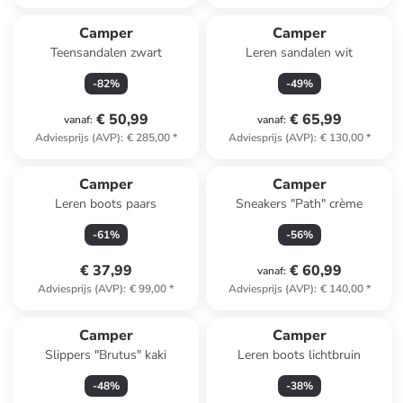
Camper
Camper
Teensandalen zwart
Leren sandalen wit
-
82
%
-
49
%
€ 50,99
€ 65,99
vanaf
:
vanaf
:
Adviesprijs (AVP)
:
€ 285,00
*
Adviesprijs (AVP)
:
€ 130,00
*
Camper
Camper
Leren boots paars
Sneakers "Path" crème
-
61
%
-
56
%
€ 37,99
€ 60,99
vanaf
:
Adviesprijs (AVP)
:
€ 99,00
*
Adviesprijs (AVP)
:
€ 140,00
*
Camper
Camper
Slippers "Brutus" kaki
Leren boots lichtbruin
-
48
%
-
38
%