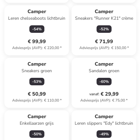
Camper
Camper
Leren chelseaboots lichtbruin
Sneakers "Runner K21" crème
-
54
%
-
52
%
€ 99,99
€ 71,99
Adviesprijs (AVP)
:
€ 220,00
*
Adviesprijs (AVP)
:
€ 150,00
*
Camper
Camper
Sneakers groen
Sandalen groen
-
53
%
-
60
%
€ 50,99
€ 29,99
vanaf
:
Adviesprijs (AVP)
:
€ 110,00
*
Adviesprijs (AVP)
:
€ 75,00
*
Camper
Camper
Enkellaarzen grijs
Leren slippers "Edy" lichtbruin
-
50
%
-
49
%