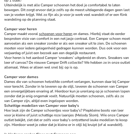
op 1 staat?
Uiteindelijk is met alle Camper schoenen het doel je comfortabel te laten 
bewegen. Dit zorgt ervoor dat je zelfs op de meest uitdagende dagen geen last 
van je voeten krijgt. Wel zo fijn als je voor je werk veel wandelt of er een flink 
wandeling op de planning staat. 
Camper voor heren
Camper maakt vooral 
schoenen voor heren
 en dames. Hierbij staat de eerder 
besproken visie van comfort in een net jasje centraal. Een Camper schoen moet 
aanvoelen als een sneaker zonder er als een sneaker uit te zien. De schoenen 
moeten voor iedere gelegenheid gedragen kunnen worden. Dus ook voor een 
verjaardag of juist een bezoek aan een degelijk restaurant. 
Voor heren is het aanbod Camper ‘sneakers’ uitgebreid en divers. Sneakers van 
leer of canvas? De nieuwe Camper Drift collectie? We hebben ze in onze outlet 
allemaal. Wees er alleen wel snel bij: op is op. 
Camper voor dames
Dames die van schoenen hetzelfde comfort verlangen, kunnen daar bij Camper 
voor terecht. Zonder in te leveren op de stijl, leveren de schoenen van Camper 
een onvergelijkbare ervaring af. Hierdoor kun je urenlang op je schoenen lopen 
zonder dat je enig ongemak voelt. Natuurlijk moeten schoenen, zelfs als ze 
van Camper zijn, altijd even ingelopen worden. 
Schattige modellen van Camper voor baby’s
Hoe leuk zijn de Camper schoentjes voor baby’s? Piepkleine boots van leer 
voor je kleine of juist schattige roze laarsjes (Melody Slom). Wie onze Camper 
outlet bekijkt, ziet dat er zelfs voor baby’s ontzettend leuke modellen te koop 
zijn. Hierdoor weet je zeker dat je kleine er in stijl bij kruipt (of al wandelt!).