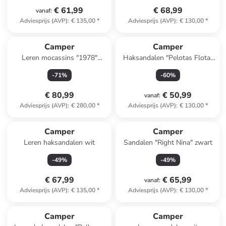
€ 61,99
€ 68,99
vanaf
:
Adviesprijs (AVP)
:
€ 135,00
*
Adviesprijs (AVP)
:
€ 130,00
*
Camper
Camper
Leren mocassins "1978"
Haksandalen "Pelotas Flota"
crème
turquoise
-
71
%
-
60
%
€ 80,99
€ 50,99
vanaf
:
Adviesprijs (AVP)
:
€ 280,00
*
Adviesprijs (AVP)
:
€ 130,00
*
Camper
Camper
Leren haksandalen wit
Sandalen "Right Nina" zwart
-
49
%
-
49
%
€ 67,99
€ 65,99
vanaf
:
Adviesprijs (AVP)
:
€ 135,00
*
Adviesprijs (AVP)
:
€ 130,00
*
Camper
Camper