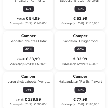
Sneakers "Runner"
Slippers "Brutus" lichtbruin
kaki/lichtblauw
-
62
%
-
53
%
€ 54,99
€ 53,99
vanaf
:
Adviesprijs (AVP)
:
€ 145,00
*
Adviesprijs (AVP)
:
€ 115,00
*
Camper
Camper
Sandalen "Pelotas Flota"
Sandalen "Oruga" rood
lichtroze
-
50
%
-
50
%
€ 33,99
€ 33,99
vanaf
:
Adviesprijs (AVP)
:
€ 69,00
*
Adviesprijs (AVP)
:
€ 69,00
*
Camper
Camper
Leren chelseaboots "Venga"
Haksandalen "Pix Bcn" zwart
zwart
-
74
%
-
56
%
€ 139,99
€ 77,99
vanaf
:
Adviesprijs (AVP)
:
€ 550,00
*
Adviesprijs (AVP)
:
€ 180,00
*