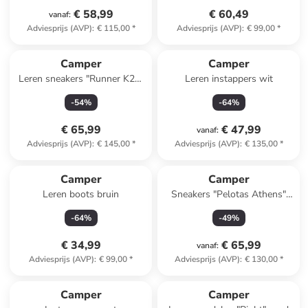
€ 58,99
€ 60,49
vanaf
:
Adviesprijs (AVP)
:
€ 115,00
*
Adviesprijs (AVP)
:
€ 99,00
*
Camper
Camper
Leren sneakers "Runner K21"
Leren instappers wit
lichtbruin
-
54
%
-
64
%
€ 65,99
€ 47,99
vanaf
:
Adviesprijs (AVP)
:
€ 145,00
*
Adviesprijs (AVP)
:
€ 135,00
*
Camper
Camper
Leren boots bruin
Sneakers "Pelotas Athens"
beige
-
64
%
-
49
%
€ 34,99
€ 65,99
vanaf
:
Adviesprijs (AVP)
:
€ 99,00
*
Adviesprijs (AVP)
:
€ 130,00
*
Camper
Camper