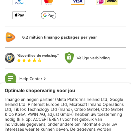
6.2 million limango packages per year
Veilige verbinding
Help Center
limango
Veilig winkelen
Klantenservice