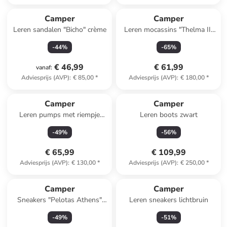
Camper
Camper
Leren sandalen "Bicho" crème
Leren mocassins "Thelma II"
zwart
-
44
%
-
65
%
€ 46,99
€ 61,99
vanaf
:
Adviesprijs (AVP)
:
€ 85,00
*
Adviesprijs (AVP)
:
€ 180,00
*
Camper
Camper
Leren pumps met riempje
Leren boots zwart
donkerblauw
-
49
%
-
56
%
€ 65,99
€ 109,99
Adviesprijs (AVP)
:
€ 130,00
*
Adviesprijs (AVP)
:
€ 250,00
*
Camper
Camper
Sneakers "Pelotas Athens"
Leren sneakers lichtbruin
lichtroze
-
49
%
-
51
%