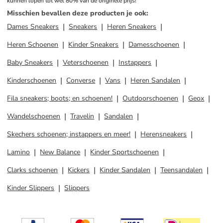
kunnen lopen tot wel 80% van de originele prijs!
Misschien bevallen deze producten je ook
:
Dames Sneakers
Sneakers
Heren Sneakers
Heren Schoenen
Kinder Sneakers
Damesschoenen
Baby Sneakers
Veterschoenen
Instappers
Kinderschoenen
Converse
Vans
Heren Sandalen
Fila sneakers; boots; en schoenen!
Outdoorschoenen
Geox
Wandelschoenen
Travelin
Sandalen
Skechers schoenen; instappers en meer!
Herensneakers
Lamino
New Balance
Kinder Sportschoenen
Clarks schoenen
Kickers
Kinder Sandalen
Teensandalen
Kinder Slippers
Slippers