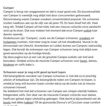
Camper
Camper is terug van weggeweest en dat is maar goed ook. De bouwkwaliteit 
van Camper is namelijk nog altijd niet door concurrenten geëvenaard. 
Decennialang waren Camper sneakers onverminderd populair. De schoenen 
sluiten naadloos aan op de stijl van de jaren 70. En toen bleef het stil. Heel 
lang stil. Totdat Camper uit het niets met een nieuwe collectie onze aandacht 
wist op te eisen. Dat was meteen het moment dat onze Camper 
outlet
 haar 
deuren opende. 
Ondertussen zijn ‘Campers’, zoals we de Camper schoenen, 
sneakers
 en 
instappers
 noemen, niet meer weg te slaan uit het straatbeeld. Vooral in de 
binnenstad van Utrecht, Amsterdam en Leiden komen we Campers veelvuldig 
tegen. Dat terwijl de ontwerpen van Camper schoenen lang niet altijd even 
goed aansluiten op de huidige trends. 
Op deze pagina kun je een van de grootste Camper outlets van het land 
bezoeken. Ontdek online de mooiste Camper schoenen voor 
heren
, dames, 
kinderen
 en zelfs baby’s. 
Schoenen waar je nog echt goed op kunt lopen
Het belangrijkste voordeel van Camper schoenen is niet dat ze er prachtig 
uitzien of betaalbaar zijn. De belangrijkste reden om Campers te kopen, is 
omdat je lang wilt kunnen lopen zonder dat je op de looks van je nieuwe 
schoenen inlevert. 
Nu betekent het niet dat schoenen van Camper een simpel uiterlijk hebben. 
Integendeel zelfs. Een deel van de nieuwste Camper collectie voor dames 
heeft een geheel eigen uitstraling gekregen. Wat dacht je bijvoorbeeld van de 
boots
 met dikke 
hakken
? Of de glanzende Donna’s of Circulars waar comfort 