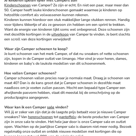
Je kinderen spelen fijner met Campers aan
Kinderschoenen
 van Camper? Ze zijn er echt. En niet een paar, maar meer dan 
50. Camper heeft leuke kinderschoenen gemaakt waarmee je kinderen op 
hetzelfde comfort als volwassenen kunnen rekenen. 
Kinderen kunnen hierdoor een stuk makkelijker lange stukken rennen. Handig 
voor tijdens tikkertje of als ze gewoon zin hebben om een sprint te trekken. 
Want de energie van kinderen lijkt soms wel onbegrensd. Deze schoenen zijn 
met dezelfde kortingen in de 
uitverkoop
 van Camper te vinden. Je bent slechts 
een scroll van deze kortingen verwijderd!
Waar zijn Camper schoenen te koop?
Je kunt schoenen van het merk Camper, of dat nu sneakers of nette schoenen 
zijn, kopen in de Camper outlet van limango. Hier vind je voor heren, dames, 
kinderen en baby’s de leukste modellen van dit schoenenmerk. 
Hoe vallen Camper schoenen?
Camper schoenen vallen precies naar je normale maat. Draag je schoenen van 
maat 40? Dan is de kans groot dat je Camper schoenen in dezelfde maat 
naadloos om je voeten zullen passen. Mocht een bepaald type Camper een 
afwijkende pasvorm hebben, staat dit meestal bij de omschrijving op de 
productpagina aangegeven. 
Waar kan ik een Camper 
sale
 vinden?
Wil jij er zeker van zijn dat je de laagste prijs betaalt voor je nieuwe Camper 
sneakers? Van 
herenschoenen
 tot 
pantoffels
: de beste producten van Camper 
zijn in onze sale te vinden. Het hele jaar door is onze Camper sale en outlet 
open. Wachten op de jaarlijkse Camper sale is daarom niet meer nodig. Bezoek 
regelmatig onze outlet en ontdek nieuwe modellen met kortingen die op 