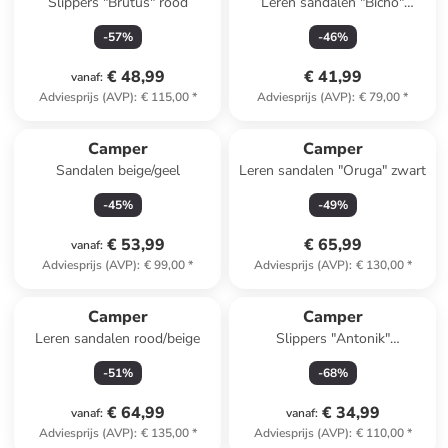
Slippers "Brutus" rood
Leren sandalen "Bicho"
lichtroze
-
57
%
-
46
%
€ 48,99
€ 41,99
vanaf
:
Adviesprijs (AVP)
:
€ 115,00
*
Adviesprijs (AVP)
:
€ 79,00
*
Camper
Camper
Sandalen beige/geel
Leren sandalen "Oruga" zwart
-
45
%
-
49
%
€ 53,99
€ 65,99
vanaf
:
Adviesprijs (AVP)
:
€ 99,00
*
Adviesprijs (AVP)
:
€ 130,00
*
Camper
Camper
Leren sandalen rood/beige
Slippers "Antonik"
donkerblauw
-
51
%
-
68
%
€ 64,99
€ 34,99
vanaf
:
vanaf
:
Adviesprijs (AVP)
:
€ 135,00
*
Adviesprijs (AVP)
:
€ 110,00
*