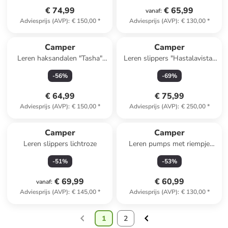
€ 74,99
€ 65,99
vanaf
:
Adviesprijs (AVP)
:
€ 150,00
*
Adviesprijs (AVP)
:
€ 130,00
*
Camper
Camper
Leren haksandalen "Tasha"
Leren slippers "Hastalavista"
zwart
lichtblauw
-
56
%
-
69
%
€ 64,99
€ 75,99
Adviesprijs (AVP)
:
€ 150,00
*
Adviesprijs (AVP)
:
€ 250,00
*
Camper
Camper
Leren slippers lichtroze
Leren pumps met riempje
rood
-
51
%
-
53
%
€ 69,99
€ 60,99
vanaf
:
Adviesprijs (AVP)
:
€ 145,00
*
Adviesprijs (AVP)
:
€ 130,00
*
1
2