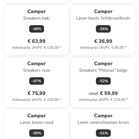
Camper
Camper
Sneakers kaki
Leren boots lichtbruin/bruin
-
48
%
-
56
%
€ 63,99
€ 36,99
Adviesprijs (AVP)
:
€ 125,00
*
Adviesprijs (AVP)
:
€ 85,00
*
Camper
Camper
Sneakers roze
Sneakers "Pelotas" beige
-
67
%
-
52
%
€ 75,99
€ 59,99
vanaf
:
Adviesprijs (AVP)
:
€ 235,00
*
Adviesprijs (AVP)
:
€ 125,00
*
Camper
Camper
Leren boots rood
Leren veterschoenen bruin
-
58
%
-
51
%