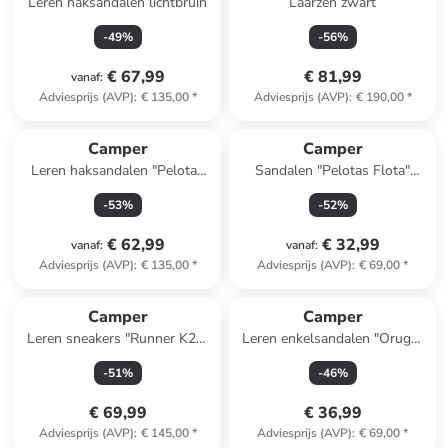
Leren haksandalen lichtbruin
Laarzen zwart
-
49
%
-
56
%
€ 67,99
€ 81,99
vanaf
:
Adviesprijs (AVP)
:
€ 135,00
*
Adviesprijs (AVP)
:
€ 190,00
*
Camper
Camper
Leren haksandalen "Pelotas
Sandalen "Pelotas Flota"
Flota" crème
lichtroze
-
53
%
-
52
%
€ 62,99
€ 32,99
vanaf
:
vanaf
:
Adviesprijs (AVP)
:
€ 135,00
*
Adviesprijs (AVP)
:
€ 69,00
*
Camper
Camper
Leren sneakers "Runner K21"
Leren enkelsandalen "Oruga"
antraciet
beige
-
51
%
-
46
%
€ 69,99
€ 36,99
Adviesprijs (AVP)
:
€ 145,00
*
Adviesprijs (AVP)
:
€ 69,00
*