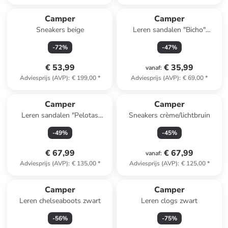
Camper
Camper
Sneakers beige
Leren sandalen "Bicho"
lichtroze
-
72
%
-
47
%
€ 53,99
€ 35,99
vanaf
:
Adviesprijs (AVP)
:
€ 199,00
*
Adviesprijs (AVP)
:
€ 69,00
*
Camper
Camper
Leren sandalen "Pelotas
Sneakers crème/lichtbruin
Flota" crème
-
49
%
-
45
%
€ 67,99
€ 67,99
vanaf
:
Adviesprijs (AVP)
:
€ 135,00
*
Adviesprijs (AVP)
:
€ 125,00
*
Camper
Camper
Leren chelseaboots zwart
Leren clogs zwart
-
56
%
-
75
%