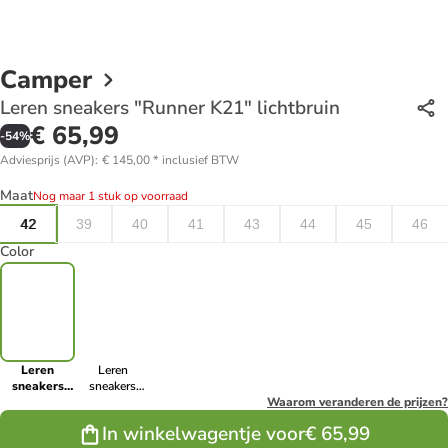
Camper
Leren sneakers "Runner K21" lichtbruin
€ 65,99
-
54
%
Adviesprijs (AVP)
:
€ 145,00
*
inclusief BTW
Maat
Nog maar 1 stuk op voorraad
42
39
40
41
43
44
45
46
Color
Leren
Leren
sneakers
sneakers
"Runner
"Runner K21"
Waarom veranderen de prijzen?
K21"
antraciet
In winkelwagentje voor
€ 65,99
lichtbruin