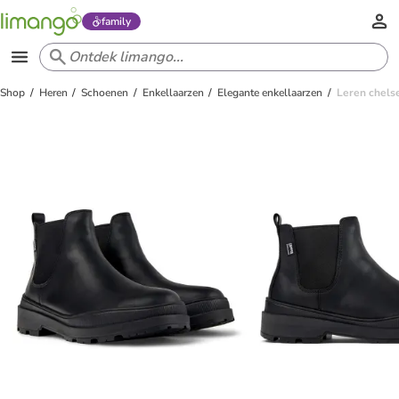
family
Shop
Heren
Schoenen
Enkellaarzen
Elegante enkellaarzen
Leren chels