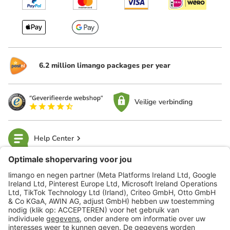
6.2 million limango packages per year
Veilige verbinding
Help Center
limango
Veilig winkelen
Klantenservice