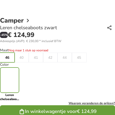
Camper
Leren chelseaboots zwart
€ 124,99
-
45
%
Adviesprijs (AVP)
:
€ 230,00
*
inclusief BTW
Maat
Nog maar 1 stuk op voorraad
46
40
41
42
44
45
Color
Leren
chelseaboots
zwart
Waarom veranderen de prijzen?
In winkelwagentje voor
€ 124,99