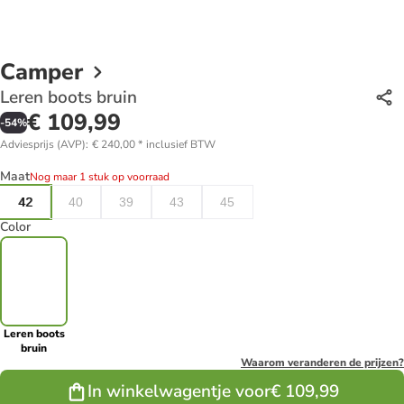
Camper
Leren boots bruin
€ 109,99
-
54
%
Adviesprijs (AVP)
:
€ 240,00
*
inclusief BTW
Maat
Nog maar 1 stuk op voorraad
42
40
39
43
45
Color
Leren boots
bruin
Waarom veranderen de prijzen?
In winkelwagentje voor
€ 109,99