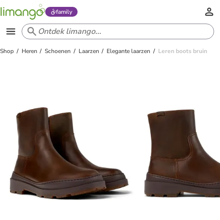
family
Shop
Heren
Schoenen
Laarzen
Elegante laarzen
Leren boots bruin