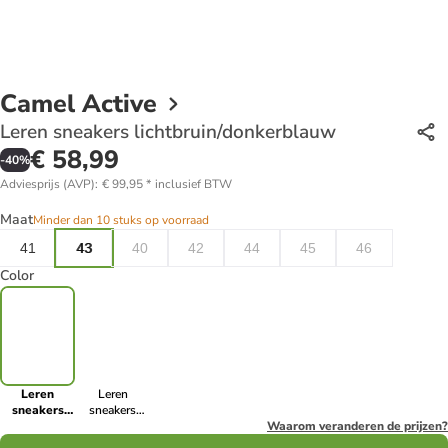
Camel Active
Leren sneakers lichtbruin/donkerblauw
€ 58,99
-
40
%
Adviesprijs (AVP)
:
€ 99,95
*
inclusief BTW
Maat
Minder dan 10 stuks op voorraad
41
43
40
42
44
45
46
Color
Leren
Leren
sneakers
sneakers
lichtbruin/donkerblauw
beige/wit/lichtbruin
Waarom veranderen de prijzen?