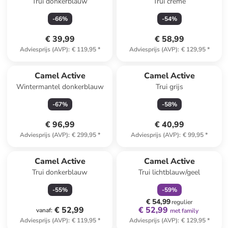
Trui donkerblauw
Trui crème
-
66
%
-
54
%
€ 39,99
€ 58,99
Adviesprijs (AVP)
:
€ 119,95
*
Adviesprijs (AVP)
:
€ 129,95
*
Camel Active
Camel Active
Wintermantel donkerblauw
Trui grijs
-
67
%
-
58
%
€ 96,99
€ 40,99
Adviesprijs (AVP)
:
€ 299,95
*
Adviesprijs (AVP)
:
€ 99,95
*
family
korting
Camel Active
Camel Active
Trui donkerblauw
Trui lichtblauw/geel
-
55
%
-
59
%
€ 54,99
regulier
€ 52,99
€ 52,99
vanaf
:
met family
Adviesprijs (AVP)
:
€ 119,95
*
Adviesprijs (AVP)
:
€ 129,95
*