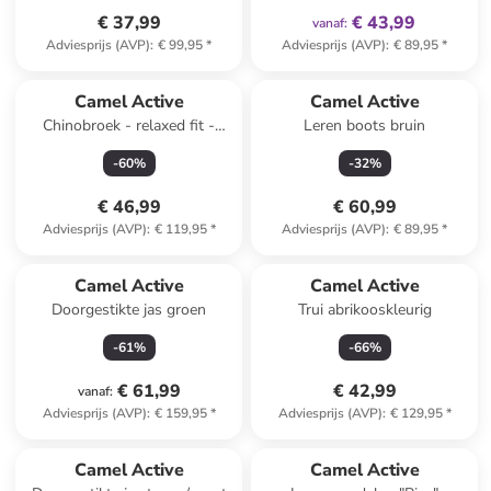
€ 37,99
€ 43,99
vanaf
:
Adviesprijs (AVP)
:
€ 99,95
*
Adviesprijs (AVP)
:
€ 89,95
*
Camel Active
Camel Active
Chinobroek - relaxed fit -
Leren boots bruin
lichtbruin
-
60
%
-
32
%
€ 46,99
€ 60,99
Adviesprijs (AVP)
:
€ 119,95
*
Adviesprijs (AVP)
:
€ 89,95
*
Camel Active
Camel Active
Doorgestikte jas groen
Trui abrikooskleurig
-
61
%
-
66
%
€ 61,99
€ 42,99
vanaf
:
Adviesprijs (AVP)
:
€ 159,95
*
Adviesprijs (AVP)
:
€ 129,95
*
family
exclusief
Camel Active
Camel Active