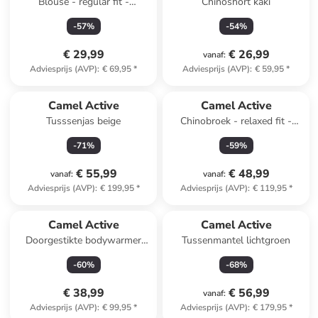
Blouse - regular fit -
Chinoshort kaki
lichtblauw/donkerblauw
-
57
%
-
54
%
€ 29,99
€ 26,99
vanaf
:
Adviesprijs (AVP)
:
€ 69,95
*
Adviesprijs (AVP)
:
€ 59,95
*
Camel Active
Camel Active
Tusssenjas beige
Chinobroek - relaxed fit -
donkerblauw
-
71
%
-
59
%
€ 55,99
€ 48,99
vanaf
:
vanaf
:
Adviesprijs (AVP)
:
€ 199,95
*
Adviesprijs (AVP)
:
€ 119,95
*
Camel Active
Camel Active
Doorgestikte bodywarmer
Tussenmantel lichtgroen
lichtblauw
-
60
%
-
68
%
€ 38,99
€ 56,99
vanaf
:
Adviesprijs (AVP)
:
€ 99,95
*
Adviesprijs (AVP)
:
€ 179,95
*