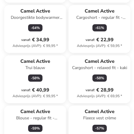
Camel Active
Camel Active
Doorgestikte bodywarmer
Cargoshort - regular fit -
donkerblauw
lichtblauw
-
64
%
-
61
%
€ 34,99
€ 22,99
vanaf
:
vanaf
:
Adviesprijs (AVP)
:
€ 99,95
*
Adviesprijs (AVP)
:
€ 59,95
*
Camel Active
Camel Active
Trui blauw
Cargoshort - relaxed fit - kaki
-
58
%
-
58
%
€ 40,99
€ 28,99
vanaf
:
vanaf
:
Adviesprijs (AVP)
:
€ 99,95
*
Adviesprijs (AVP)
:
€ 69,95
*
Camel Active
Camel Active
Blouse - regular fit -
Fleece vest crème
donkerblauw/lichtblauw
-
59
%
-
57
%