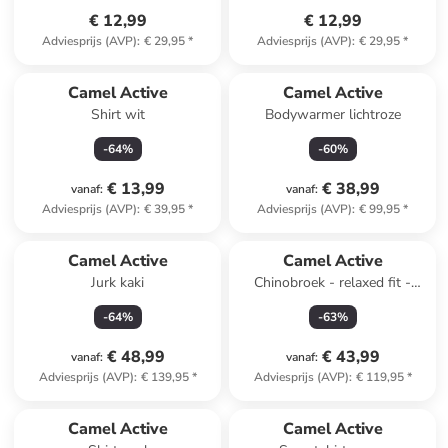
€ 12,99
€ 12,99
Adviesprijs (AVP)
:
€ 29,95
*
Adviesprijs (AVP)
:
€ 29,95
*
Camel Active
Camel Active
Shirt wit
Bodywarmer lichtroze
-
64
%
-
60
%
€ 13,99
€ 38,99
vanaf
:
vanaf
:
Adviesprijs (AVP)
:
€ 39,95
*
Adviesprijs (AVP)
:
€ 99,95
*
Camel Active
Camel Active
Jurk kaki
Chinobroek - relaxed fit -
beige
-
64
%
-
63
%
€ 48,99
€ 43,99
vanaf
:
vanaf
:
Adviesprijs (AVP)
:
€ 139,95
*
Adviesprijs (AVP)
:
€ 119,95
*
family
exclusief
Camel Active
Camel Active