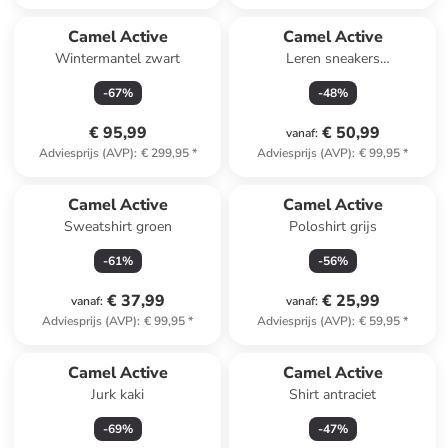
Camel Active
Camel Active
Wintermantel zwart
Leren sneakers
lichtbruin/donkerblauw
-
67
%
-
48
%
€ 95,99
€ 50,99
vanaf
:
Adviesprijs (AVP)
:
€ 299,95
*
Adviesprijs (AVP)
:
€ 99,95
*
Camel Active
Camel Active
Sweatshirt groen
Poloshirt grijs
-
61
%
-
56
%
€ 37,99
€ 25,99
vanaf
:
vanaf
:
Adviesprijs (AVP)
:
€ 99,95
*
Adviesprijs (AVP)
:
€ 59,95
*
Camel Active
Camel Active
Jurk kaki
Shirt antraciet
-
69
%
-
47
%