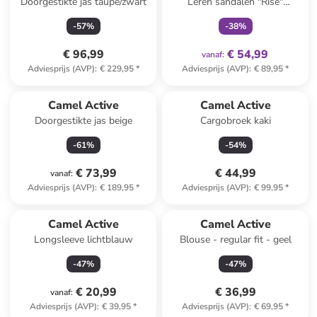
Doorgestikte jas taupe/zwart
Leren sandalen "Rise"
antraciet
-
57
%
-
38
%
€ 96,99
€ 54,99
vanaf
:
Adviesprijs (AVP)
:
€ 229,95
*
Adviesprijs (AVP)
:
€ 89,95
*
Camel Active
Camel Active
Doorgestikte jas beige
Cargobroek kaki
-
61
%
-
54
%
€ 73,99
€ 44,99
vanaf
:
Adviesprijs (AVP)
:
€ 189,95
*
Adviesprijs (AVP)
:
€ 99,95
*
Camel Active
Camel Active
Longsleeve lichtblauw
Blouse - regular fit - geel
-
47
%
-
47
%
€ 20,99
€ 36,99
vanaf
:
Adviesprijs (AVP)
:
€ 39,95
*
Adviesprijs (AVP)
:
€ 69,95
*