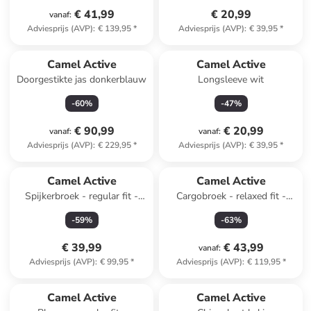
€ 41,99
€ 20,99
vanaf
:
Adviesprijs (AVP)
:
€ 139,95
*
Adviesprijs (AVP)
:
€ 39,95
*
Camel Active
Camel Active
Doorgestikte jas donkerblauw
Longsleeve wit
-
60
%
-
47
%
€ 90,99
€ 20,99
vanaf
:
vanaf
:
Adviesprijs (AVP)
:
€ 229,95
*
Adviesprijs (AVP)
:
€ 39,95
*
Camel Active
Camel Active
Spijkerbroek - regular fit -
Cargobroek - relaxed fit -
blauw
beige
-
59
%
-
63
%
€ 39,99
€ 43,99
vanaf
:
Adviesprijs (AVP)
:
€ 99,95
*
Adviesprijs (AVP)
:
€ 119,95
*
Camel Active
Camel Active