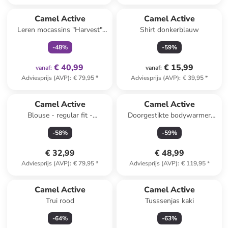
family
exclusief
Camel Active
Camel Active
Leren mocassins "Harvest"
Shirt donkerblauw
kaki
-
48
%
-
59
%
€ 40,99
€ 15,99
vanaf
:
vanaf
:
Adviesprijs (AVP)
:
€ 79,95
*
Adviesprijs (AVP)
:
€ 39,95
*
Camel Active
Camel Active
Blouse - regular fit -
Doorgestikte bodywarmer
donkerblauw
geel
-
58
%
-
59
%
€ 32,99
€ 48,99
Adviesprijs (AVP)
:
€ 79,95
*
Adviesprijs (AVP)
:
€ 119,95
*
Camel Active
Camel Active
Trui rood
Tusssenjas kaki
-
64
%
-
63
%