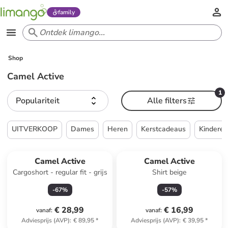
family
Shop
Camel Active
1
Populariteit
Alle filters
UITVERKOOP
Dames
Heren
Kerstcadeaus
Kindere
Camel Active
Camel Active
Cargoshort - regular fit - grijs
Shirt beige
-
67
%
-
57
%
€ 28,99
€ 16,99
vanaf
:
vanaf
:
Adviesprijs (AVP)
:
€ 89,95
*
Adviesprijs (AVP)
:
€ 39,95
*