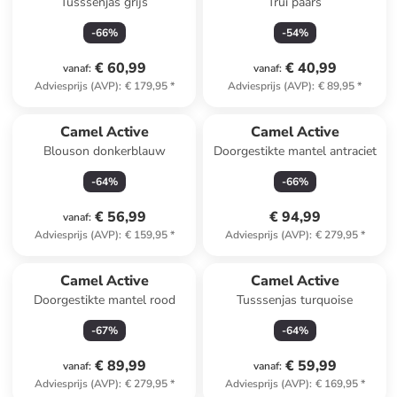
Tusssenjas grijs
Trui paars
-
66
%
-
54
%
€ 60,99
€ 40,99
vanaf
:
vanaf
:
Adviesprijs (AVP)
:
€ 179,95
*
Adviesprijs (AVP)
:
€ 89,95
*
Camel Active
Camel Active
Blouson donkerblauw
Doorgestikte mantel antraciet
-
64
%
-
66
%
€ 56,99
€ 94,99
vanaf
:
Adviesprijs (AVP)
:
€ 159,95
*
Adviesprijs (AVP)
:
€ 279,95
*
Camel Active
Camel Active
Doorgestikte mantel rood
Tusssenjas turquoise
-
67
%
-
64
%
€ 89,99
€ 59,99
vanaf
:
vanaf
:
Adviesprijs (AVP)
:
€ 279,95
*
Adviesprijs (AVP)
:
€ 169,95
*