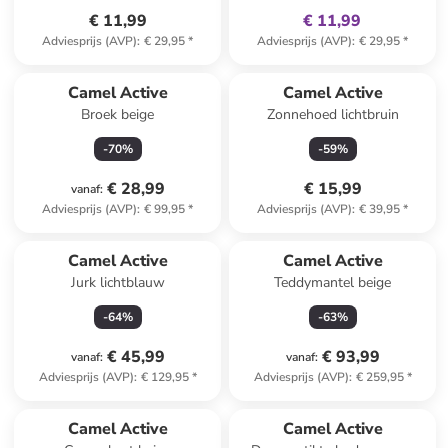
€ 11,99
€ 11,99
Adviesprijs (AVP)
:
€ 29,95
*
Adviesprijs (AVP)
:
€ 29,95
*
Camel Active
Camel Active
Broek beige
Zonnehoed lichtbruin
-
70
%
-
59
%
€ 28,99
€ 15,99
vanaf
:
Adviesprijs (AVP)
:
€ 99,95
*
Adviesprijs (AVP)
:
€ 39,95
*
Camel Active
Camel Active
Jurk lichtblauw
Teddymantel beige
-
64
%
-
63
%
€ 45,99
€ 93,99
vanaf
:
vanaf
:
Adviesprijs (AVP)
:
€ 129,95
*
Adviesprijs (AVP)
:
€ 259,95
*
family
exclusief
Camel Active
Camel Active