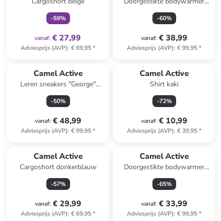
Cargoshort beige
Doorgestikte bodywarmer
wit/kaki
-
59
%
-
60
%
€ 27,99
€ 38,99
vanaf
:
vanaf
:
Adviesprijs (AVP)
:
€ 69,95
*
Adviesprijs (AVP)
:
€ 99,95
*
Camel Active
Camel Active
Leren sneakers "George"
Shirt kaki
taupe
-
50
%
-
72
%
€ 48,99
€ 10,99
vanaf
:
vanaf
:
Adviesprijs (AVP)
:
€ 99,95
*
Adviesprijs (AVP)
:
€ 39,95
*
Camel Active
Camel Active
Cargoshort donkerblauw
Doorgestikte bodywarmer
kaki
-
57
%
-
65
%
€ 29,99
€ 33,99
vanaf
:
vanaf
:
Adviesprijs (AVP)
:
€ 69,95
*
Adviesprijs (AVP)
:
€ 99,95
*