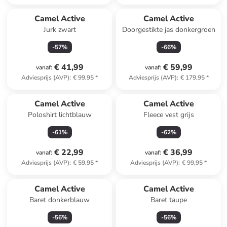
Camel Active
Camel Active
Jurk zwart
Doorgestikte jas donkergroen
-
57
%
-
66
%
€ 41,99
€ 59,99
vanaf
:
vanaf
:
Adviesprijs (AVP)
:
€ 99,95
*
Adviesprijs (AVP)
:
€ 179,95
*
Camel Active
Camel Active
Poloshirt lichtblauw
Fleece vest grijs
-
61
%
-
62
%
€ 22,99
€ 36,99
vanaf
:
vanaf
:
Adviesprijs (AVP)
:
€ 59,95
*
Adviesprijs (AVP)
:
€ 99,95
*
Camel Active
Camel Active
Baret donkerblauw
Baret taupe
-
56
%
-
56
%