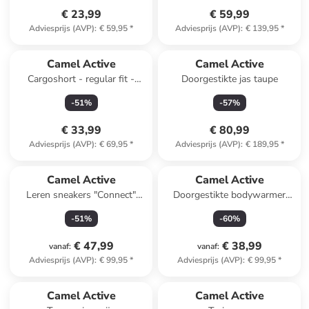
€ 23,99
€ 59,99
Adviesprijs (AVP)
:
€ 59,95
*
Adviesprijs (AVP)
:
€ 139,95
*
Camel Active
Camel Active
Cargoshort - regular fit -
Doorgestikte jas taupe
lichtbruin
-
51
%
-
57
%
€ 33,99
€ 80,99
Adviesprijs (AVP)
:
€ 69,95
*
Adviesprijs (AVP)
:
€ 189,95
*
Camel Active
Camel Active
Leren sneakers "Connect"
Doorgestikte bodywarmer
donkerblauw
groen
-
51
%
-
60
%
€ 47,99
€ 38,99
vanaf
:
vanaf
:
Adviesprijs (AVP)
:
€ 99,95
*
Adviesprijs (AVP)
:
€ 99,95
*
Camel Active
Camel Active