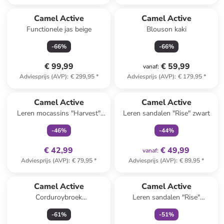
Camel Active
Camel Active
Functionele jas beige
Blouson kaki
-
66
%
-
66
%
€ 99,99
€ 59,99
vanaf
:
Adviesprijs (AVP)
:
€ 299,95
*
Adviesprijs (AVP)
:
€ 179,95
*
family
exclusief
family
exclusief
Camel Active
Camel Active
Leren mocassins "Harvest"
Leren sandalen "Rise" zwart
donkerblauw
-
46
%
-
44
%
€ 42,99
€ 49,99
vanaf
:
Adviesprijs (AVP)
:
€ 79,95
*
Adviesprijs (AVP)
:
€ 89,95
*
family
exclusief
Camel Active
Camel Active
Corduroybroek
Leren sandalen "Rise"
abrikooskleurig
donkerblauw
-
61
%
-
51
%