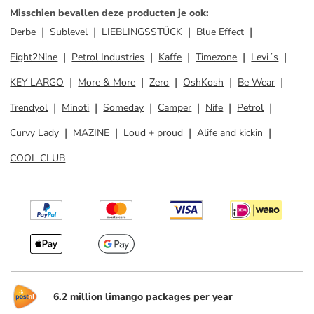
Misschien bevallen deze producten je ook
:
Derbe
Sublevel
LIEBLINGSSTÜCK
Blue Effect
Eight2Nine
Petrol Industries
Kaffe
Timezone
Levi´s
KEY LARGO
More & More
Zero
OshKosh
Be Wear
Trendyol
Minoti
Someday
Camper
Nife
Petrol
Curvy Lady
MAZINE
Loud + proud
Alife and kickin
COOL CLUB
6.2 million limango packages per year