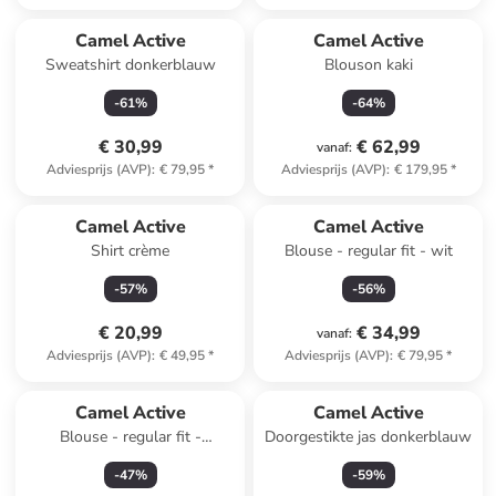
Camel Active
Camel Active
Sweatshirt donkerblauw
Blouson kaki
-
61
%
-
64
%
€ 30,99
€ 62,99
vanaf
:
Adviesprijs (AVP)
:
€ 79,95
*
Adviesprijs (AVP)
:
€ 179,95
*
Camel Active
Camel Active
Shirt crème
Blouse - regular fit - wit
-
57
%
-
56
%
€ 20,99
€ 34,99
vanaf
:
Adviesprijs (AVP)
:
€ 49,95
*
Adviesprijs (AVP)
:
€ 79,95
*
Camel Active
Camel Active
Blouse - regular fit -
Doorgestikte jas donkerblauw
donkerblauw
-
47
%
-
59
%