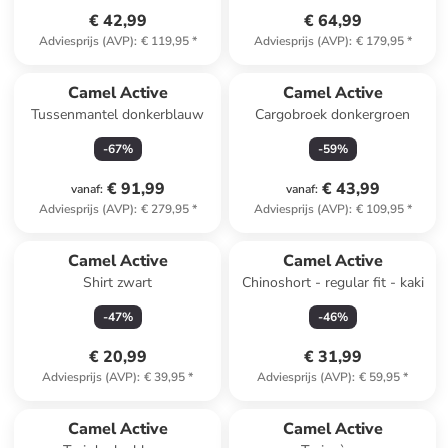
€ 42,99
€ 64,99
Adviesprijs (AVP)
:
€ 119,95
*
Adviesprijs (AVP)
:
€ 179,95
*
Camel Active
Camel Active
Tussenmantel donkerblauw
Cargobroek donkergroen
-
67
%
-
59
%
€ 91,99
€ 43,99
vanaf
:
vanaf
:
Adviesprijs (AVP)
:
€ 279,95
*
Adviesprijs (AVP)
:
€ 109,95
*
Camel Active
Camel Active
Shirt zwart
Chinoshort - regular fit - kaki
-
47
%
-
46
%
€ 20,99
€ 31,99
Adviesprijs (AVP)
:
€ 39,95
*
Adviesprijs (AVP)
:
€ 59,95
*
Camel Active
Camel Active