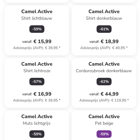
Camel Active
Camel Active
Shirt lichtblauw
Shirt donkerblauw
-
59
%
-
61
%
€ 15,99
€ 18,99
vanaf
:
vanaf
:
Adviesprijs (AVP)
:
€ 39,95
*
Adviesprijs (AVP)
:
€ 49,95
*
Camel Active
Camel Active
Shirt lichtroze
Corduroybroek donkerblauw
-
57
%
-
62
%
€ 16,99
€ 44,99
vanaf
:
vanaf
:
Adviesprijs (AVP)
:
€ 39,95
*
Adviesprijs (AVP)
:
€ 119,95
*
family
exclusief
Camel Active
Camel Active
Muts lichtgrijs
Pet beige
-
59
%
-
59
%