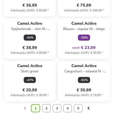
€ 36,99
€ 75,99
Adviesprijs (AVP)
:
€ 69,95
*
Adviesprijs (AVP)
:
€ 189,95
*
family
exclusief
Camel Active
Camel Active
Spijkerbroek - slim fit -
Blouse - regular fit - beige
donkerblauw
-
60
%
-
59
%
€ 38,99
€ 23,99
vanaf
:
Adviesprijs (AVP)
:
€ 99,95
*
Adviesprijs (AVP)
:
€ 59,95
*
Camel Active
Camel Active
Shirt groen
Cargoshort - relaxed fit -
donkerblauw
-
47
%
-
61
%
€ 20,99
€ 30,99
Adviesprijs (AVP)
:
€ 39,95
*
Adviesprijs (AVP)
:
€ 79,95
*
1
2
3
4
5