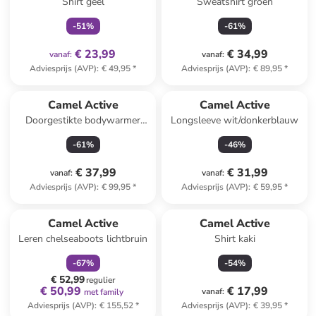
Shirt geel
Sweatshirt groen
-
51
%
-
61
%
€ 23,99
€ 34,99
vanaf
:
vanaf
:
Adviesprijs (AVP)
:
€ 49,95
*
Adviesprijs (AVP)
:
€ 89,95
*
Camel Active
Camel Active
Doorgestikte bodywarmer
Longsleeve wit/donkerblauw
lichtroze
-
61
%
-
46
%
€ 37,99
€ 31,99
vanaf
:
vanaf
:
Adviesprijs (AVP)
:
€ 99,95
*
Adviesprijs (AVP)
:
€ 59,95
*
family
korting
Camel Active
Camel Active
Leren chelseaboots lichtbruin
Shirt kaki
-
67
%
-
54
%
€ 52,99
regulier
€ 50,99
€ 17,99
vanaf
:
met family
Adviesprijs (AVP)
:
€ 155,52
*
Adviesprijs (AVP)
:
€ 39,95
*