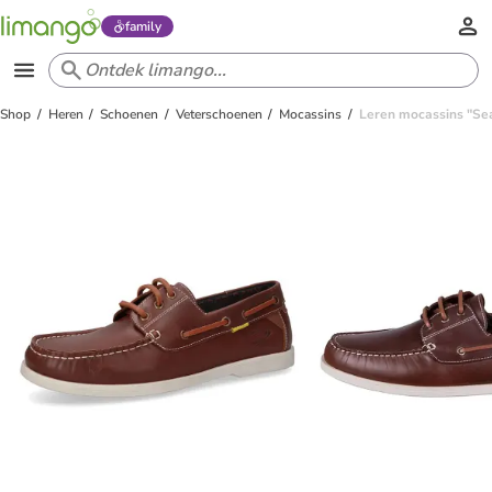
family
Shop
Heren
Schoenen
Veterschoenen
Mocassins
Leren mocassins "Sea