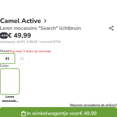
Camel Active
Leren mocassins "Search" lichtbruin
€ 49,99
-
44
%
Adviesprijs (AVP)
:
€ 89,95
*
inclusief BTW
Maat
Nog maar 3 stuks op voorraad
41
42
Color
Leren
mocassins
"Search"
Waarom veranderen de prijzen?
lichtbruin
In winkelwagentje voor
€ 49,99