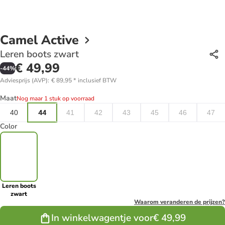
Camel Active
Leren boots zwart
€ 49,99
-
44
%
Adviesprijs (AVP)
:
€ 89,95
*
inclusief BTW
Maat
Nog maar 1 stuk op voorraad
40
44
41
42
43
45
46
47
Color
Leren boots
zwart
Waarom veranderen de prijzen?
In winkelwagentje voor
€ 49,99