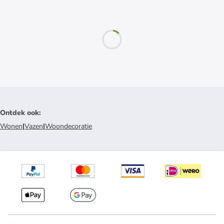
Ontdek ook
:
Wonen
|
Vazen
|
Woondecoratie