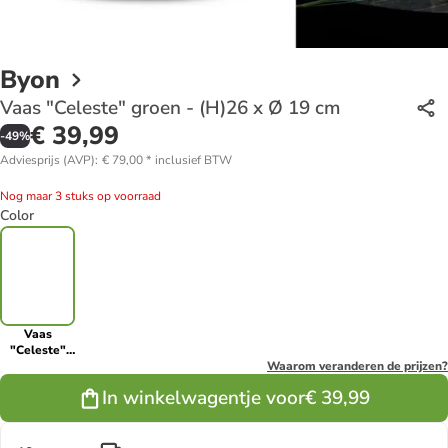
Byon
Vaas "Celeste" groen - (H)26 x Ø 19 cm
€ 39,99
-
49
%
Adviesprijs (AVP)
:
€ 79,00
*
inclusief BTW
Nog maar 3 stuks op voorraad
Color
Vaas
"Celeste"
groen -
Waarom veranderen de prijzen?
(H)26 x Ø 19
In winkelwagentje voor
€ 39,99
cm