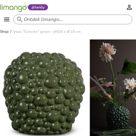
family
Shop
Vaas "Celeste" groen - (H)26 x Ø 19 cm