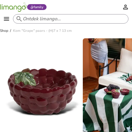
family
Shop
Kom "Grape" paars - (H)7 x ? 13 cm