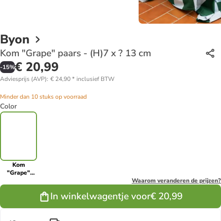
Byon
Kom "Grape" paars - (H)7 x ? 13 cm
€ 20,99
-
15
%
Adviesprijs (AVP)
:
€ 24,90
*
inclusief BTW
Minder dan 10 stuks op voorraad
Color
Kom
"Grape"
paars - (H)7
Waarom veranderen de prijzen?
x ? 13 cm
In winkelwagentje voor
€ 20,99