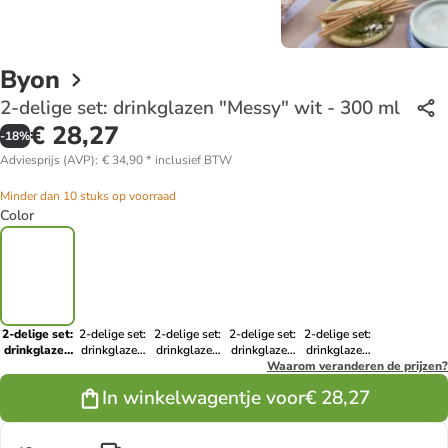
Byon
2-delige set: drinkglazen "Messy" wit - 300 ml
€ 28,27
-
18
%
Adviesprijs (AVP)
:
€ 34,90
*
inclusief BTW
Minder dan 10 stuks op voorraad
Color
2-delige set:
2-delige set:
2-delige set:
2-delige set:
2-delige set:
drinkglazen
drinkglazen
drinkglazen
drinkglazen
drinkglazen
"Messy" wit
"Messy"
"Messy"
"Messy"
Waarom veranderen de prijzen?
"Messy"
- 300 ml
zwart - 300
groen - 300
oranje - 300
lichtblauw -
In winkelwagentje voor
€ 28,27
ml
ml
ml
300 ml