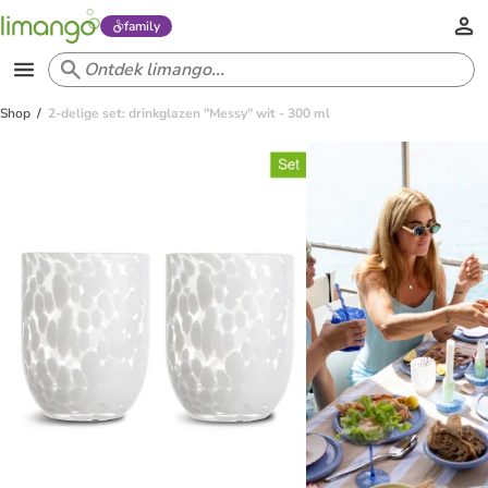
family
Shop
2-delige set: drinkglazen "Messy" wit - 300 ml