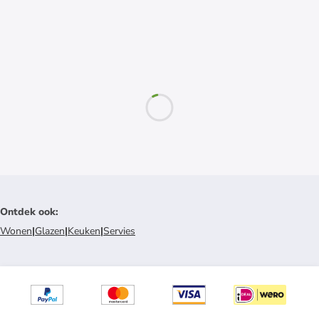
Ontdek ook
:
Wonen
|
Glazen
|
Keuken
|
Servies