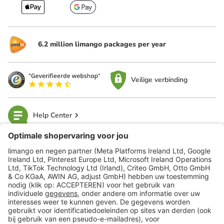
6.2 million limango packages per year
Veilige verbinding
Help Center
limango
Veilig winkelen
Klantenservice
Shop