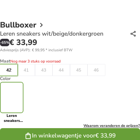
Bullboxer
Leren sneakers wit/beige/donkergroen
€ 33,99
-
65
%
Adviesprijs (AVP)
:
€ 99,95
*
inclusief BTW
Maat
Nog maar 3 stuks op voorraad
42
41
43
44
45
46
Color
Leren
sneakers
wit/beige/donkergroen
Waarom veranderen de prijzen?
In winkelwagentje voor
€ 33,99