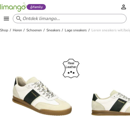
family
Shop
Heren
Schoenen
Sneakers
Lage sneakers
Leren sneakers wit/be