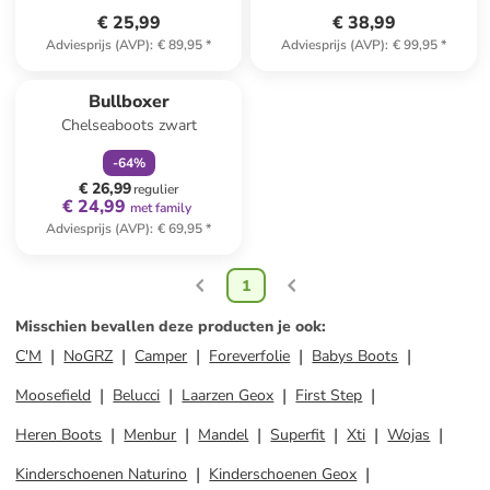
€ 25,99
€ 38,99
Adviesprijs (AVP)
:
€ 89,95
*
Adviesprijs (AVP)
:
€ 99,95
*
family
korting
Bullboxer
Chelseaboots zwart
-
64
%
€ 26,99
regulier
€ 24,99
met family
Adviesprijs (AVP)
:
€ 69,95
*
1
Misschien bevallen deze producten je ook
:
C'M
NoGRZ
Camper
Foreverfolie
Babys Boots
Moosefield
Belucci
Laarzen Geox
First Step
Heren Boots
Menbur
Mandel
Superfit
Xti
Wojas
Kinderschoenen Naturino
Kinderschoenen Geox