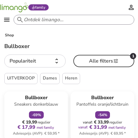
family
Shop
Bullboxer
1
Populariteit
Alle filters
UITVERKOOP
Dames
Heren
family
korting
family
korting
Bullboxer
Bullboxer
Sneakers donkerblauw
Pantoffels oranje/lichtbruin
-
69
%
-
54
%
€ 19,99
€ 33,99
regulier
vanaf
:
regulier
€ 17,99
€ 31,99
vanaf
:
met family
met family
Adviesprijs (AVP)
:
€ 59,95
*
Adviesprijs (AVP)
:
€ 69,95
*