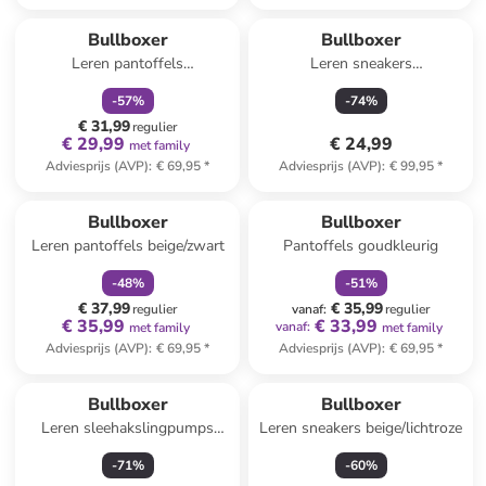
family
korting
Reeds in een ander winkelwagentje
Bullboxer
Bullboxer
Leren pantoffels
Leren sneakers
beige/lichtbruin
wit/zilverkleurig
-
57
%
-
74
%
€ 31,99
regulier
€ 29,99
€ 24,99
met family
Adviesprijs (AVP)
:
€ 69,95
*
Adviesprijs (AVP)
:
€ 99,95
*
family
korting
family
korting
Bullboxer
Bullboxer
Leren pantoffels beige/zwart
Pantoffels goudkleurig
-
48
%
-
51
%
€ 37,99
€ 35,99
regulier
vanaf
:
regulier
€ 35,99
€ 33,99
vanaf
:
met family
met family
Adviesprijs (AVP)
:
€ 69,95
*
Adviesprijs (AVP)
:
€ 69,95
*
Bullboxer
Bullboxer
Leren sleehakslingpumps
Leren sneakers beige/lichtroze
beige
-
71
%
-
60
%