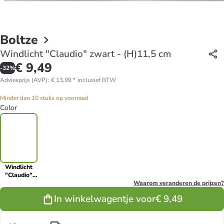
Boltze
Windlicht "Claudio" zwart - (H)11,5 cm
€ 9,49
-
32
%
Adviesprijs (AVP)
:
€ 13,99
*
inclusief BTW
Minder dan 10 stuks op voorraad
Color
Windlicht
"Claudio"
zwart -
Waarom veranderen de prijzen?
(H)11,5 cm
In winkelwagentje voor
€ 9,49