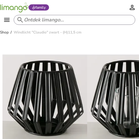
family
Shop
Windlicht "Claudio" zwart - (H)11,5 cm