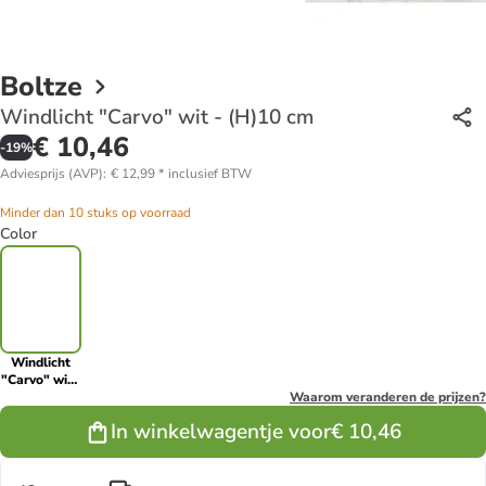
Boltze
Windlicht "Carvo" wit - (H)10 cm
€ 10,46
-
19
%
Adviesprijs (AVP)
:
€ 12,99
*
inclusief BTW
Minder dan 10 stuks op voorraad
Color
Windlicht
"Carvo" wit -
(H)10 cm
Waarom veranderen de prijzen?
In winkelwagentje voor
€ 10,46