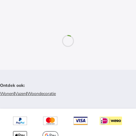
Ontdek ook
:
Wonen
|
Vazen
|
Woondecoratie