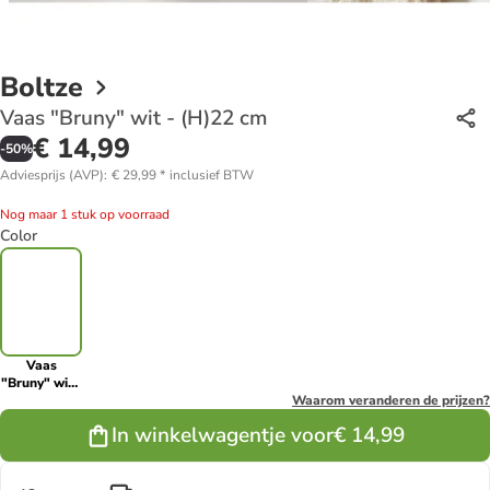
Boltze
Vaas "Bruny" wit - (H)22 cm
€ 14,99
-
50
%
Adviesprijs (AVP)
:
€ 29,99
*
inclusief BTW
Nog maar 1 stuk op voorraad
Color
Vaas
"Bruny" wit -
(H)22 cm
Waarom veranderen de prijzen?
In winkelwagentje voor
€ 14,99