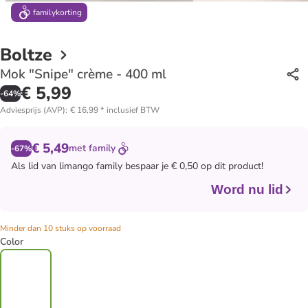
family
korting
Boltze
Mok "Snipe" crème - 400 ml
€ 5,99
-
64
%
Adviesprijs (AVP)
:
€ 16,99
*
inclusief BTW
€ 5,49
met
family
-67%
Als lid van
limango family
bespaar je € 0,50 op dit product!
Word nu lid
Minder dan 10 stuks op voorraad
Color