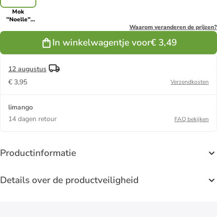
Mok
''Noelle''
wit/groen -
Waarom veranderen de prijzen?
480 ml
In winkelwagentje voor
€ 3,49
12 augustus
€ 3,95
Verzendkosten
limango
14 dagen retour
FAQ bekijken
Productinformatie
Details over de productveiligheid