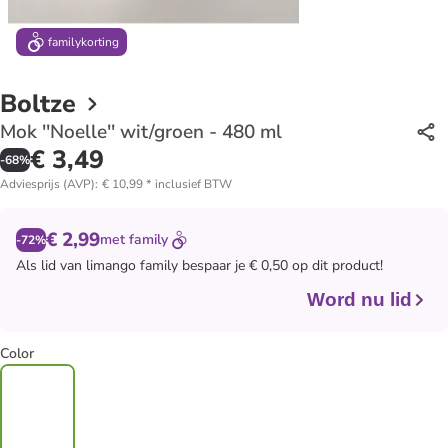
family
korting
Boltze
Mok ''Noelle'' wit/groen - 480 ml
€ 3,49
-
68
%
Adviesprijs (AVP)
:
€ 10,99
*
inclusief BTW
€ 2,99
met
family
-72%
Als lid van
limango family
bespaar je € 0,50 op dit product!
Word nu lid
Color