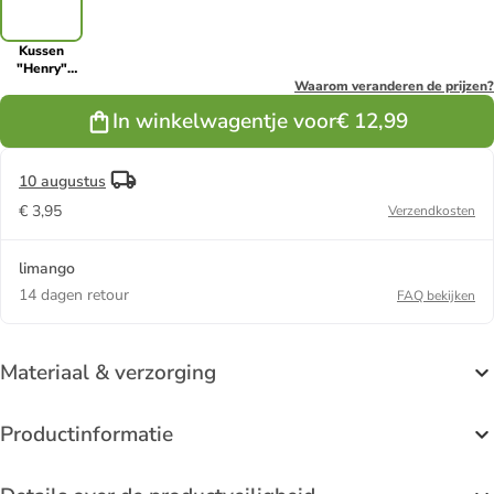
Kussen
"Henry"
wit/lichtbruin
Waarom veranderen de prijzen?
- (L)45 x
In winkelwagentje voor
€ 12,99
(B)45 cm
10 augustus
€ 3,95
Verzendkosten
limango
14 dagen retour
FAQ bekijken
Materiaal & verzorging
Productinformatie