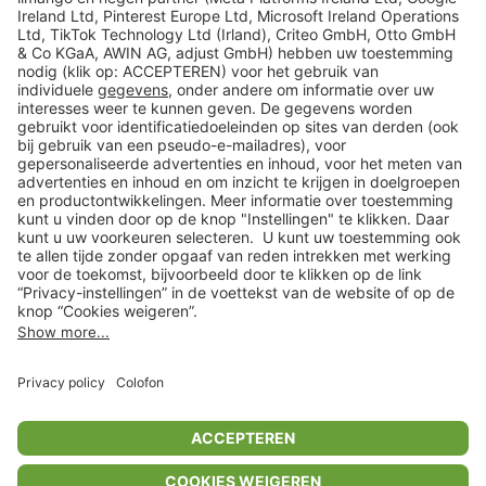
Veilig winkelen
Klantenservice
Shop
Acties
limango.de
limango.pl
In winkelwagentje voor
€ 12,99