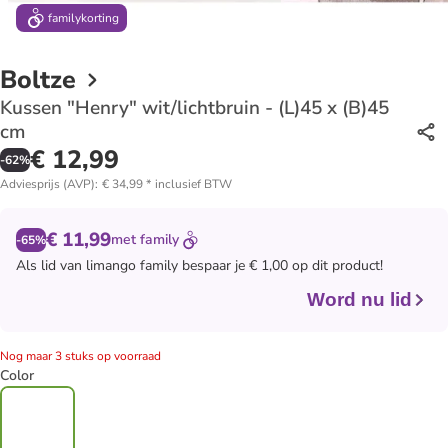
family
korting
Boltze
Kussen "Henry" wit/lichtbruin - (L)45 x (B)45
cm
€ 12,99
-
62
%
Adviesprijs (AVP)
:
€ 34,99
*
inclusief BTW
€ 11,99
met
family
-65%
Als lid van
limango family
bespaar je € 1,00 op dit product!
Word nu lid
Nog maar 3 stuks op voorraad
Color