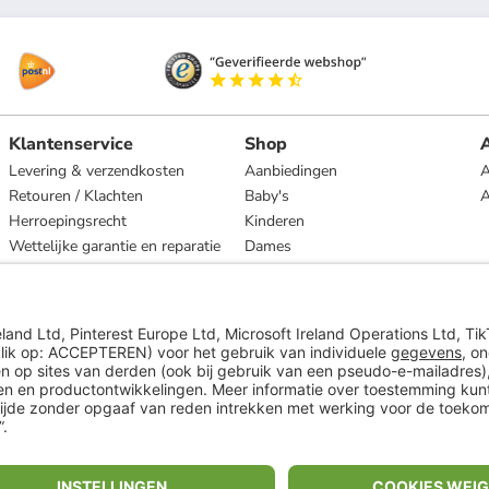
Klantenservice
Shop
A
Levering & verzendkosten
Aanbiedingen
A
Retouren / Klachten
Baby's
Herroepingsrecht
Kinderen
Wettelijke garantie en reparatie
Dames
Heren
Wonen
Merken
* Op basis van de adviesprijs van de fabrikant
** Alle prijsopgaven zijn inclusief belasting en exclusief verzendkosten
ᵃ Bij een minimale bestelwaarde van €15.