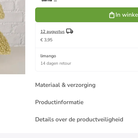
"Barna"
groen - (L)38
x (H)28 cm
In wink
12 augustus
€ 3,95
limango
14 dagen retour
Materiaal & verzorging
Productinformatie
Details over de productveiligheid