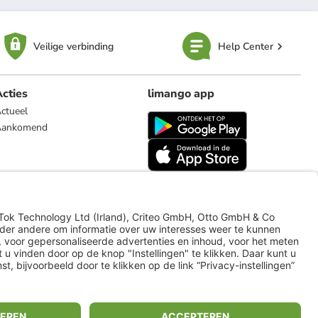
Veilige verbinding
Help Center
cties
limango app
ctueel
Aankomend
limango.de
limango.pl