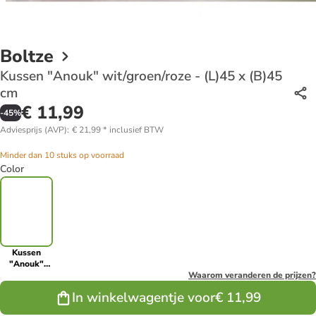
Boltze
Kussen "Anouk" wit/groen/roze - (L)45 x (B)45
cm
€ 11,99
-
45
%
Adviesprijs (AVP)
:
€ 21,99
*
inclusief BTW
Minder dan 10 stuks op voorraad
Color
Kussen
"Anouk"
wit/groen/roze
Waarom veranderen de prijzen?
- (L)45 x
In winkelwagentje voor
€ 11,99
(B)45 cm