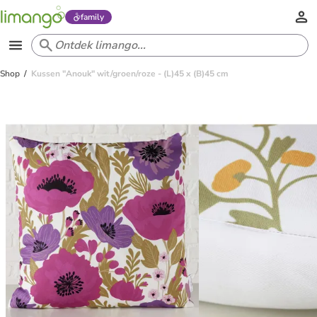
family
Shop
Kussen "Anouk" wit/groen/roze - (L)45 x (B)45 cm