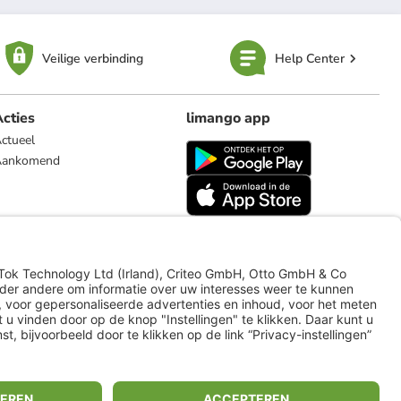
Veilige verbinding
Help Center
cties
limango app
ctueel
Aankomend
limango.de
limango.pl