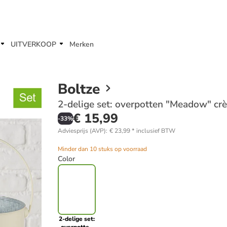
UITVERKOOP
Merken
Boltze
2-delige set: overpotten "Meadow" cr
€ 15,99
-
33
%
Adviesprijs (AVP)
:
€ 23,99
*
inclusief BTW
Minder dan 10 stuks op voorraad
Color
2-delige set: