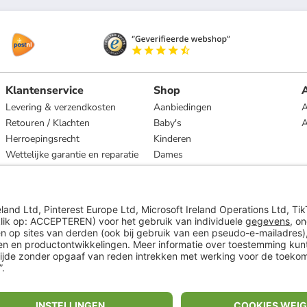
Klantenservice
Shop
A
Levering & verzendkosten
Aanbiedingen
A
Retouren / Klachten
Baby's
Herroepingsrecht
Kinderen
Wettelijke garantie en reparatie
Dames
Heren
Wonen
Merken
* Op basis van de adviesprijs van de fabrikant
** Alle prijsopgaven zijn inclusief belasting en exclusief verzendkosten
ᵃ Bij een minimale bestelwaarde van €15.