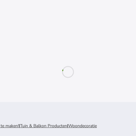
 te maken!
|
Tuin & Balkon Producten
|
Woondecoratie