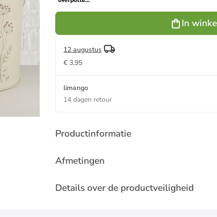
overpotten
"Meadow"
crème/bruin
In wink
12 augustus
€ 3,95
limango
14 dagen retour
Productinformatie
Afmetingen
Details over de productveiligheid