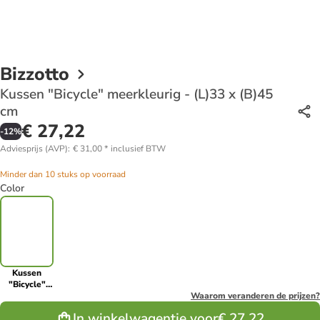
Bizzotto
Kussen "Bicycle" meerkleurig - (L)33 x (B)45
cm
€ 27,22
-
12
%
Adviesprijs (AVP)
:
€ 31,00
*
inclusief BTW
Minder dan 10 stuks op voorraad
Color
Kussen
"Bicycle"
meerkleurig
Waarom veranderen de prijzen?
- (L)33 x
In winkelwagentje voor
€ 27,22
(B)45 cm