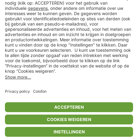
Klantenservice
Shop
Acties
limango.de
limango.pl
In winkelwagentje voor
€ 27,22
* Op basis van de adviesprijs van de fabrikant
** Alle prijsopgaven zijn inclusief belasting en exclusief verzendkosten
ᵃ Bij een minimale bestelwaarde van €15.
ᶜ Alle informatie & voorwaarden op
www.limango.nl/invite