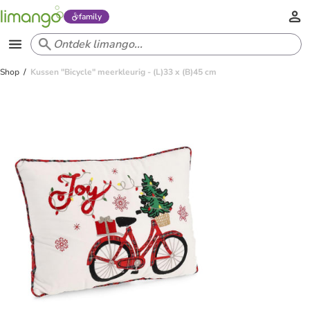
family
Shop
Kussen "Bicycle" meerkleurig - (L)33 x (B)45 cm