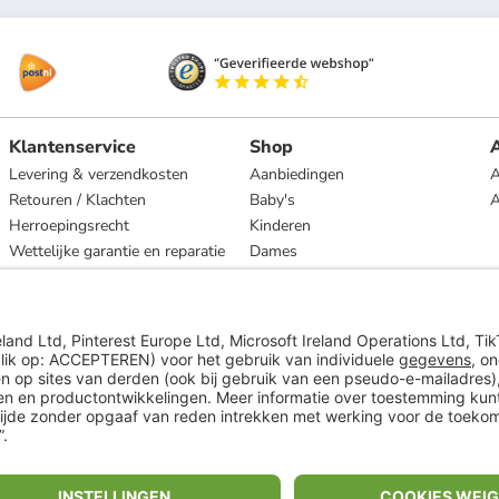
Klantenservice
Shop
A
Levering & verzendkosten
Aanbiedingen
A
Retouren / Klachten
Baby's
Herroepingsrecht
Kinderen
Wettelijke garantie en reparatie
Dames
Heren
Wonen
Merken
* Op basis van de adviesprijs van de fabrikant
** Alle prijsopgaven zijn inclusief belasting en exclusief verzendkosten
ᵃ Bij een minimale bestelwaarde van €15.