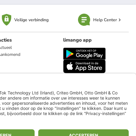
Veilige verbinding
Help Center
cties
limango app
ctueel
Aankomend
limango.de
limango.pl