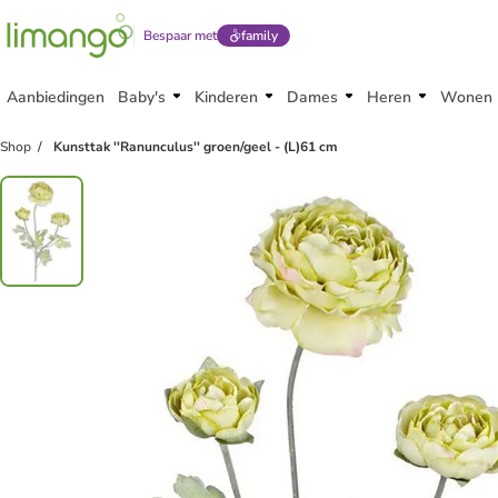
Bespaar met
family
Aanbiedingen
Baby's
Kinderen
Dames
Heren
Wonen
Shop
Kunsttak ''Ranunculus'' groen/geel - (L)61 cm