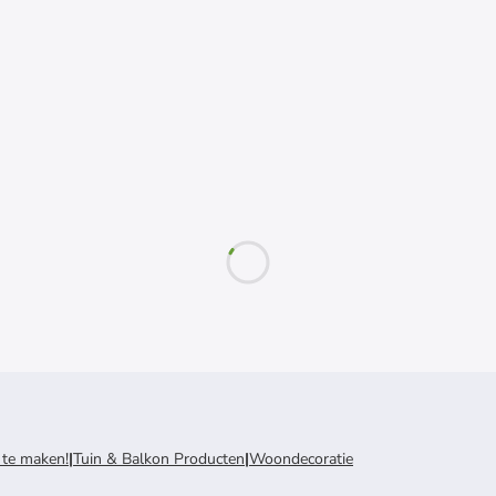
 te maken!
|
Tuin & Balkon Producten
|
Woondecoratie