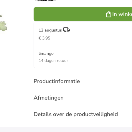
''Ranunculus''
groen/geel -
(L)61 cm
In wink
12 augustus
€ 3,95
limango
14 dagen retour
Productinformatie
Afmetingen
Details over de productveiligheid