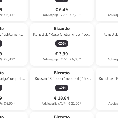
99
€ 6,49
P)
:
€ 6,00
*
Adviesprijs (AVP)
:
€ 7,70
*
Adviesp
to
Bizzotto
 lichtgrijs -
Kunsttak ''Rose Ofelia'' groen/rood
Kunsttak
Ø 16 cm
- (L)43 cm
groen/l
-
20
%
49
€ 3,99
P)
:
€ 6,30
*
Adviesprijs (AVP)
:
€ 5,00
*
Adviesp
to
Bizzotto
 beige/turquoise
Kussen "Reindeer" rood - (L)45 x
Kunsttak ''
Ø 8 cm
(B)45 cm
-
10
%
99
€ 18,84
P)
:
€ 6,90
*
Adviesprijs (AVP)
:
€ 21,00
*
Advies
to
Bizzotto