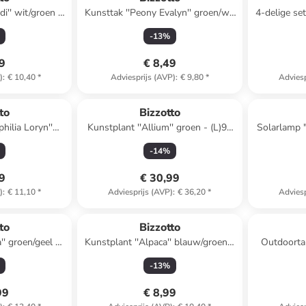
i'' wit/groen -
Kunsttak ''Peony Evalyn'' groen/wit
4-delige se
)20 cm
- (L)90 cm
-
13
%
99
€ 8,49
)
:
€ 10,40
*
Adviesprijs (AVP)
:
€ 9,80
*
Adviesp
to
Bizzotto
hilia Loryn''
Kunstplant ''Allium'' groen - (L)90
Solarlamp "
)106 cm
cm
-
14
%
49
€ 30,99
)
:
€ 11,10
*
Adviesprijs (AVP)
:
€ 36,20
*
Adviesp
to
Bizzotto
'' groen/geel -
Kunstplant ''Alpaca'' blauw/groen -
Outdoortap
 x (D)8 cm
(B)12 x (H)16 x (D)8 cm
-
13
%
99
€ 8,99