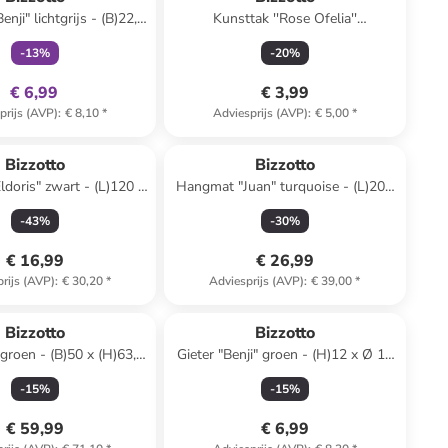
nji" lichtgrijs - (B)22,7
Kunsttak ''Rose Ofelia''
10,7 x (D)12,9 cm
groen/lichtroze - (L)43 cm
-
13
%
-
20
%
€ 6,99
€ 3,99
prijs (AVP)
:
€ 8,10
*
Adviesprijs (AVP)
:
€ 5,00
*
Bizzotto
Bizzotto
doris" zwart - (L)120 x
Hangmat "Juan" turquoise - (L)200
(B)100 cm
x (B)100 cm
-
43
%
-
30
%
€ 16,99
€ 26,99
rijs (AVP)
:
€ 30,20
*
Adviesprijs (AVP)
:
€ 39,00
*
Bizzotto
Bizzotto
groen - (B)50 x (H)63,5
Gieter "Benji" groen - (H)12 x Ø 12
x (D)22 cm
cm
-
15
%
-
15
%
€ 59,99
€ 6,99