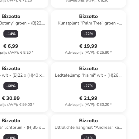
rijs (AVP)
:
€ 71,10
*
Adviesprijs (AVP)
:
€ 8,30
*
Bizzotto
Bizzotto
otany" groen - (B)22,5
Kunstplant ''Palm Tree'' groen -
)10,5 x (D)13 cm
(L)58 cm
-
14
%
-
22
%
€ 6,99
€ 19,99
prijs (AVP)
:
€ 8,20
*
Adviesprijs (AVP)
:
€ 25,80
*
Bizzotto
Bizzotto
wit - (B)22 x (H)40 x
Ledtafellamp "Naimi" wit - (H)26 x
(D)22 cm
Ø 8 cm
-
68
%
-
27
%
€ 30,99
€ 21,99
rijs (AVP)
:
€ 99,00
*
Adviesprijs (AVP)
:
€ 30,20
*
Bizzotto
Bizzotto
a" lichtbruin - (H)35 x Ø
Ultralichte hangmat "Andreas" kaki
9,5 cm
- (L)275 x (B)140 cm
-
10
%
-
31
%