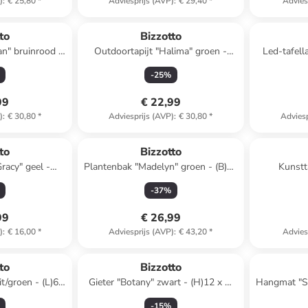
)
:
€ 25,80
*
Adviesprijs (AVP)
:
€ 29,40
*
Advies
to
Bizzotto
an" bruinrood -
Outdoortapijt "Halima" groen -
Led-tafell
)160 cm
(L)230 x (B)160 cm
(H
-
25
%
99
€ 22,99
)
:
€ 30,80
*
Adviesprijs (AVP)
:
€ 30,80
*
Adviesp
to
Bizzotto
racy" geel -
Plantenbak "Madelyn" groen - (B)45
Kunstt
 10,7 cm
x (H)44 x (D)18 cm
groen/l
-
37
%
99
€ 26,99
)
:
€ 16,00
*
Adviesprijs (AVP)
:
€ 43,20
*
Advies
to
Bizzotto
it/groen - (L)61
Gieter "Botany" zwart - (H)12 x Ø
Hangmat "Sa
12 cm
(L)
-
15
%