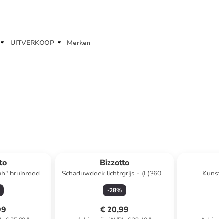
UITVERKOOP
Merken
to
Bizzotto
ah" bruinrood -
Schaduwdoek lichtrgrijs - (L)360 x
Kunst
cm
(B)360 cm
lichtroze/g
-
28
%
99
€ 20,99