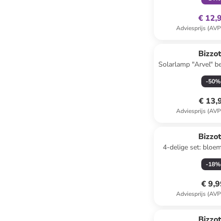
€ 12,
Adviesprijs (AVP
Bizzot
Solarlamp "Arvel" b
16,5 
-
50
%
€ 13,
Adviesprijs (AVP
Bizzot
4-delige set: bloem
lichtro
-
18
%
€ 9,
Adviesprijs (AVP
Bizzot