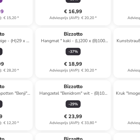
99
€ 16,99
)
:
€ 15,20
*
Adviesprijs (AVP)
:
€ 20,20
*
Adviesp
to
Bizzotto
eige - (H)29 x Ø
Hangmat " kaki - (L)200 x (B)100
Kunststrauß 
cm
cm
-
37
%
99
€ 18,99
)
:
€ 28,20
*
Adviesprijs (AVP)
:
€ 30,20
*
Adviesp
to
Bizzotto
potten "Benji"
Hangzetel "Benidrom" wit - (B)100
Kruk "Imoge
ze
x (H)130 cm
-
29
%
99
€ 23,99
)
:
€ 12,20
*
Adviesprijs (AVP)
:
€ 33,80
*
Adviesp
to
Bizzotto