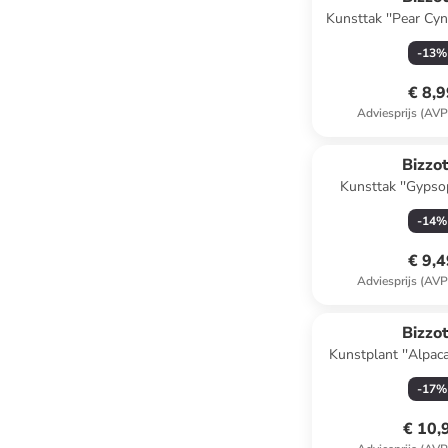
Kunsttak ''Pear Cynd
(L)94 x (B
-
13
%
€ 8,
Adviesprijs (AVP
Bizzot
Kunsttak ''Gypsop
oranje - (L
-
14
%
€ 9,
Adviesprijs (AVP
Bizzot
Kunstplant ''Alpaca
(B)12 x (H)16
-
17
%
€ 10,