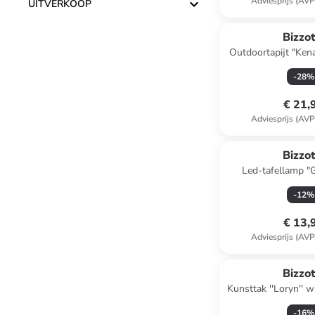
Adviesprijs (AVP
UITVERKOOP
Bizzot
Outdoortapijt "Ken
(L)230 x (B
-
28
%
€ 21,
Adviesprijs (AVP
Bizzot
Led-tafellamp "G
(H)14,6 x Ø
-
12
%
€ 13,
Adviesprijs (AVP
Bizzot
Kunsttak ''Loryn'' w
cm
-
16
%