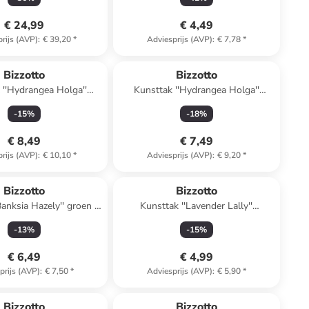
€ 24,99
€ 4,49
rijs (AVP)
:
€ 39,20
*
Adviesprijs (AVP)
:
€ 7,78
*
Bizzotto
Bizzotto
 ''Hydrangea Holga''
Kunsttak ''Hydrangea Holga''
ichtroze - (L)82 cm
groen/wit - (L)64 cm
-
15
%
-
18
%
€ 8,49
€ 7,49
rijs (AVP)
:
€ 10,10
*
Adviesprijs (AVP)
:
€ 9,20
*
Bizzotto
Bizzotto
Banksia Hazely'' groen -
Kunsttak ''Lavender Lally''
(L)65 cm
groen/paars - (L)78 cm
-
13
%
-
15
%
€ 6,49
€ 4,99
prijs (AVP)
:
€ 7,50
*
Adviesprijs (AVP)
:
€ 5,90
*
family
exclusief
Bizzotto
Bizzotto