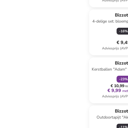
Adviesprijs (AVP
Bizzot
4-delige set: bloem
wit
-
16
%
€ 9,
Adviesprijs (AVP
family
k
Bizzot
Kerstballen "Adam" 
- Ø 7,5 cm -
-
23
%
€ 10,99
re
€ 9,99
met
Adviesprijs (AVP
Bizzot
Outdoortapijt "Ak
(L)230 x (B
-
11
%