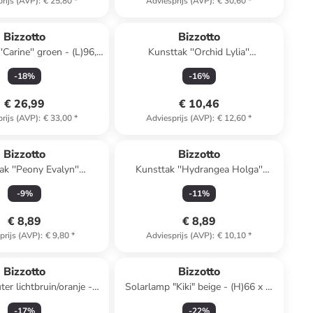
rijs (AVP)
:
€ 25,80
*
Adviesprijs (AVP)
:
€ 30,60
*
Bizzotto
Bizzotto
'Carine'' groen - (L)96,5
Kunsttak ''Orchid Lylia''
cm
groen/lichtroze - (L)77 cm
-
18
%
-
16
%
€ 26,99
€ 10,46
rijs (AVP)
:
€ 33,00
*
Adviesprijs (AVP)
:
€ 12,60
*
Bizzotto
Bizzotto
ak ''Peony Evalyn''
Kunsttak ''Hydrangea Holga''
ichtroze - (L)90 cm
groen/wit - (L)82 cm
-
9
%
-
11
%
€ 8,89
€ 8,89
prijs (AVP)
:
€ 9,80
*
Adviesprijs (AVP)
:
€ 10,10
*
Bizzotto
Bizzotto
er lichtbruin/oranje -
Solarlamp "Kiki" beige - (H)66 x Ø
(H)31 cm
22 cm
-
17
%
-
22
%