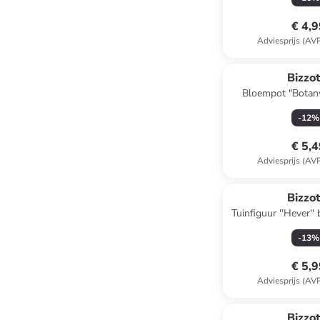
€ 4,
Adviesprijs (AV
Bizzot
Bloempot "Botany"
(H)14,5 x 
-
12
%
€ 5,
Adviesprijs (AV
Bizzot
Tuinfiguur ''Hever''
- (H)18 x 
-
13
%
€ 5,
Adviesprijs (AV
Bizzot