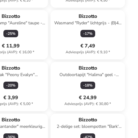
prijs (AVP)
:
€ 6,10
*
Adviesprijs (AVP)
:
€ 4,50
*
Bizzotto
Bizzotto
amp "Aureline" taupe -
Wasmand "Ryder" lichtgrijs - (B)40
)19 x Ø 12 cm
x (H)48 cm
-
25
%
-
17
%
€ 11,99
€ 7,49
rijs (AVP)
:
€ 16,00
*
Adviesprijs (AVP)
:
€ 9,10
*
Bizzotto
Bizzotto
ak ''Peony Evalyn''
Outdoortapijt "Halima" geel -
ichtroze - (L)52 cm
(L)230 x (B)160 cm
-
20
%
-
18
%
€ 3,99
€ 24,99
prijs (AVP)
:
€ 5,00
*
Adviesprijs (AVP)
:
€ 30,80
*
Bizzotto
Bizzotto
ntander" meerkleurig -
2-delige set: bloempotten "Bark'
200 x (B)96 cm
geel - (B)26 x (H)19,5 cm
-
36
%
-
42
%