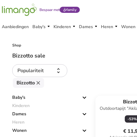
Bespaar met
family
Aanbiedingen
Baby's
Kinderen
Dames
Heren
Wonen
Shop
Bizzotto sale
Populariteit
Bizzotto
Baby's
Bizzot
Kinderen
Outdoortapijt "Akil
Dames
Ø 180 
-
53
%
Heren
Wonen
€ 11,