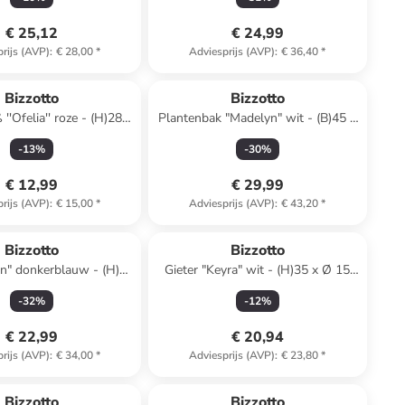
€ 25,12
€ 24,99
rijs (AVP)
:
€ 28,00
*
Adviesprijs (AVP)
:
€ 36,40
*
Bizzotto
Bizzotto
''Ofelia'' roze - (H)28 x
Plantenbak "Madelyn" wit - (B)45 x
Ø 22 cm
(H)44 x (D)18 cm
-
13
%
-
30
%
€ 12,99
€ 29,99
rijs (AVP)
:
€ 15,00
*
Adviesprijs (AVP)
:
€ 43,20
*
Bizzotto
Bizzotto
n" donkerblauw - (H)47
Gieter "Keyra" wit - (H)35 x Ø 15
x Ø 37 cm
cm
-
32
%
-
12
%
€ 22,99
€ 20,94
rijs (AVP)
:
€ 34,00
*
Adviesprijs (AVP)
:
€ 23,80
*
Bizzotto
Bizzotto