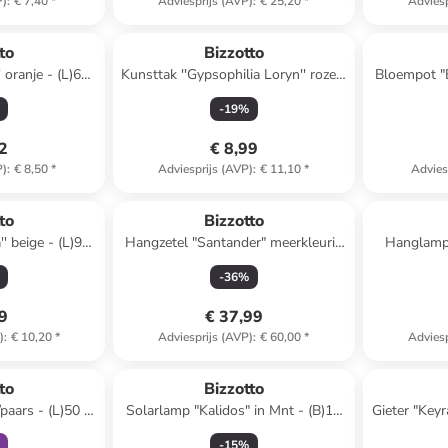
P)
:
€ 7,40
*
Adviesprijs (AVP)
:
€ 25,20
*
Adviesp
to
Bizzotto
 oranje - (L)66
Kunsttak ''Gypsophilia Loryn'' roze -
Bloempot "B
(L)106 cm
x (H
-
19
%
32
€ 8,99
P)
:
€ 8,50
*
Adviesprijs (AVP)
:
€ 11,10
*
Advies
to
Bizzotto
' beige - (L)92
Hangzetel "Santander" meerkleurig
Hanglamp 
- (B)120 x (H)146 cm
-
36
%
89
€ 37,99
)
:
€ 10,20
*
Adviesprijs (AVP)
:
€ 60,00
*
Adviesp
clusief
to
Bizzotto
paars - (L)50 x
Solarlamp "Kalidos" in Mnt - (B)14
Gieter "Keyr
cm
x (H)20 x (D)14 cm
-
15
%