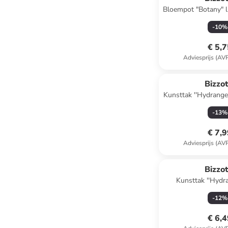
Bloempot "Botany" li
x Ø 14
-
10
%
€ 5,
Adviesprijs (AV
Bizzot
Kunsttak ''Hydrange
- (L)64
-
13
%
€ 7,
Adviesprijs (AV
Bizzot
Kunsttak ''Hydr
groen/wit - 
-
12
%
€ 6,