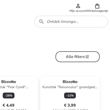
Mijn account
Winkelwagentje
Alle filters
Bizzotto
Bizzotto
tak ''Pear Cyndi''
Kunsttak ''Ranunculus'' groen/geel -
roen - (L)48 x (B)18 cm
(L)61 cm
-
26
%
-
11
%
€ 4,49
€ 3,99