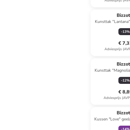
Adviesprijs (AV
Bizzot
Kunsttak ''Lantana''
cm
-
13
%
€ 7,
Adviesprijs (AV
Bizzot
Kunsttak ''Magnolia'
cm
-
12
%
€ 8,
Adviesprijs (AVP
family
ex
Bizzot
Kussen "Love" geel/
(B)30 
-
14
%