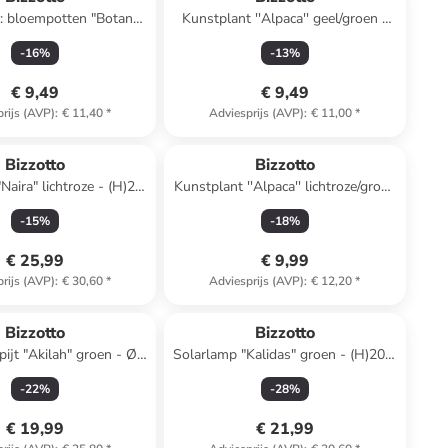
t: bloempotten "Botany"
Kunstplant ''Alpaca'' geel/groen -
zwart
(B)12 x (H)16 x (D)8 cm
-
16
%
-
13
%
€ 9,49
€ 9,49
rijs (AVP)
:
€ 11,40
*
Adviesprijs (AVP)
:
€ 11,00
*
Bizzotto
Bizzotto
Naira" lichtroze - (H)20
Kunstplant ''Alpaca'' lichtroze/groen
x Ø 20 cm
- (B)12 x (H)16 x (D)8 cm
-
15
%
-
18
%
€ 25,99
€ 9,99
rijs (AVP)
:
€ 30,60
*
Adviesprijs (AVP)
:
€ 12,20
*
Bizzotto
Bizzotto
ijt "Akilah" groen - Ø
Solarlamp "Kalidas" groen - (H)20 x
180 cm
Ø 20 cm
-
22
%
-
28
%
€ 19,99
€ 21,99