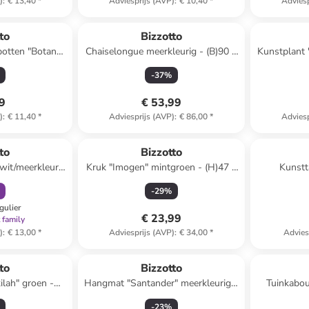
)
:
€ 13,40
*
Adviesprijs (AVP)
:
€ 10,40
*
Adviesp
to
Bizzotto
potten "Botany"
Chaiselongue meerkleurig - (B)90 x
Kunstplant '
(H)70 x (D)60 cm
-
37
%
49
€ 53,99
)
:
€ 11,40
*
Adviesprijs (AVP)
:
€ 86,00
*
Adviesp
orting
to
Bizzotto
wit/meerkleurig
Kruk "Imogen" mintgroen - (H)47 x
Kunstt
 6 stuks
Ø 37 cm
groen/l
-
29
%
gulier
€ 23,99
 family
)
:
€ 13,00
*
Adviesprijs (AVP)
:
€ 34,00
*
Advies
to
Bizzotto
ilah" groen -
Hangmat "Santander" meerkleurig -
Tuinkabout
)160 cm
(L)200 x (B)96 cm
-
23
%