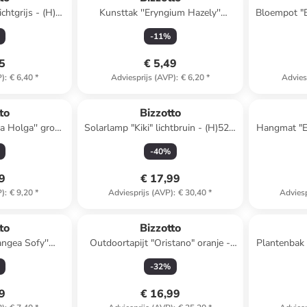
chtgrijs - (H)24
Kunsttak ''Eryngium Hazely''
Bloempot "Be
 cm
groen/wit - (L)68 cm
x (H)
-
11
%
75
€ 5,49
P)
:
€ 6,40
*
Adviesprijs (AVP)
:
€ 6,20
*
Advies
to
Bizzotto
a Holga'' groen
Solarlamp "Kiki" lichtbruin - (H)52,5
Hangmat "El
 cm
x Ø 20 cm
-
40
%
99
€ 17,99
P)
:
€ 9,20
*
Adviesprijs (AVP)
:
€ 30,40
*
Adviesp
to
Bizzotto
angea Sofy''
Outdoortapijt "Oristano" oranje -
Plantenbak 
(L)52 cm
(L)180 x (B)120 cm
-
32
%
49
€ 16,99