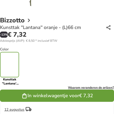
Bizzotto
Kunsttak ''Lantana'' oranje - (L)66 cm
€ 7,32
-
13
%
Adviesprijs (AVP)
:
€ 8,50
*
inclusief BTW
Color
Kunsttak
''Lantana''
oranje -
Waarom veranderen de prijzen?
(L)66 cm
In winkelwagentje voor
€ 7,32
12 augustus