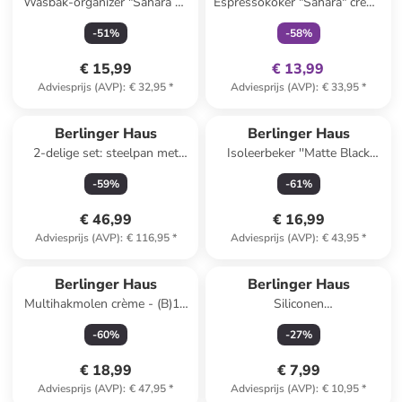
Wasbak-organizer "Sahara C"
Espressokoker "Sahara" crème
crème - (B)17,8 x (H)15,8 x
- 3 koppen
-
51
%
-
58
%
(D)12,7 cm
€ 15,99
€ 13,99
Adviesprijs (AVP)
:
€ 32,95
*
Adviesprijs (AVP)
:
€ 33,95
*
Berlinger Haus
Berlinger Haus
2-delige set: steelpan met
Isoleerbeker ''Matte Black
deksel "Black Rose Collection"
Collection'' zwart - 1 l
-
59
%
-
61
%
zwart - Ø 24 cm
€ 46,99
€ 16,99
Adviesprijs (AVP)
:
€ 116,95
*
Adviesprijs (AVP)
:
€ 43,95
*
Berlinger Haus
Berlinger Haus
Multihakmolen crème - (B)18
Siliconen
x (H)11,5 cm
heteluchtfriteusemand crème
-
60
%
-
27
%
- (L)21 x (B)21 cm
€ 18,99
€ 7,99
Adviesprijs (AVP)
:
€ 47,95
*
Adviesprijs (AVP)
:
€ 10,95
*