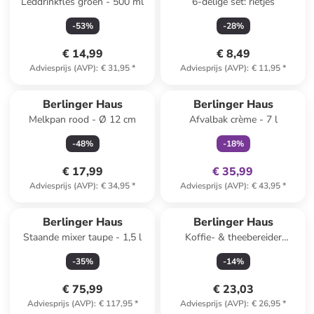
Leddrinkfles groen - 500 ml
6-delige set: rietjes
-
53
%
-
28
%
€ 14,99
€ 8,49
Adviesprijs (AVP)
:
€ 31,95
*
Adviesprijs (AVP)
:
€ 11,95
*
family
exclusief
Berlinger Haus
Berlinger Haus
Melkpan rood - Ø 12 cm
Afvalbak crème - 7 l
-
48
%
-
18
%
€ 17,99
€ 35,99
Adviesprijs (AVP)
:
€ 34,95
*
Adviesprijs (AVP)
:
€ 43,95
*
Berlinger Haus
Berlinger Haus
Staande mixer taupe - 1,5 l
Koffie- & theebereider
transparant/crème - 800 ml
-
35
%
-
14
%
€ 75,99
€ 23,03
Adviesprijs (AVP)
:
€ 117,95
*
Adviesprijs (AVP)
:
€ 26,95
*