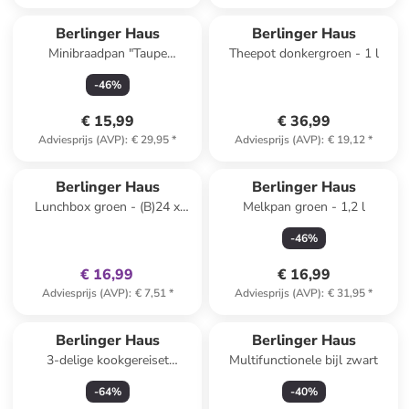
Berlinger Haus
Berlinger Haus
Minibraadpan "Taupe
Theepot donkergroen - 1 l
Collection" taupe - Ø 14 cm
-
46
%
€ 15,99
€ 36,99
Adviesprijs (AVP)
:
€ 29,95
*
Adviesprijs (AVP)
:
€ 19,12
*
family
exclusief
Berlinger Haus
Berlinger Haus
Lunchbox groen - (B)24 x
Melkpan groen - 1,2 l
(H)18 cm
-
46
%
€ 16,99
€ 16,99
Adviesprijs (AVP)
:
€ 7,51
*
Adviesprijs (AVP)
:
€ 31,95
*
Berlinger Haus
Berlinger Haus
3-delige kookgereiset
Multifunctionele bijl zwart
"Metallic Line" bordeaux
-
64
%
-
40
%