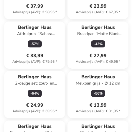
€ 37,99
€ 23,99
Adviesprijs (AVP)
:
€ 98,95
*
Adviesprijs (AVP)
:
€ 67,95
*
Berlinger Haus
Berlinger Haus
Afdruiprek ''Sahara
Braadpan "Matte Black
Collection'' crème - (B)36,6 x
Collection" zwart - Ø 24 cm
-
57
%
-
43
%
(H)29,8 x (D)13 cm
€ 33,99
€ 27,99
Adviesprijs (AVP)
:
€ 79,95
*
Adviesprijs (AVP)
:
€ 49,95
*
Berlinger Haus
Berlinger Haus
2-delige set: zout- en
Melkpan grijs - Ø 12 cm
peperstrooier ''Gravity - Taupe
-
64
%
-
56
%
Collection'' beige
€ 24,99
€ 13,99
Adviesprijs (AVP)
:
€ 69,95
*
Adviesprijs (AVP)
:
€ 31,95
*
family
korting
Reeds in een ander winkelwagentje
Berlinger Haus
Berlinger Haus