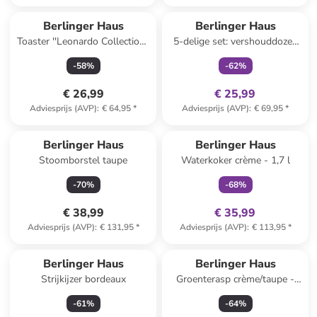
family
exclusief
Berlinger Haus
Berlinger Haus
Toaster ''Leonardo Collection''
5-delige set: vershouddozen
bordeaux
taupe
-
58
%
-
62
%
€ 26,99
€ 25,99
Adviesprijs (AVP)
:
€ 64,95
*
Adviesprijs (AVP)
:
€ 69,95
*
family
exclusief
Berlinger Haus
Berlinger Haus
Stoomborstel taupe
Waterkoker crème - 1,7 l
-
70
%
-
68
%
€ 38,99
€ 35,99
Adviesprijs (AVP)
:
€ 131,95
*
Adviesprijs (AVP)
:
€ 113,95
*
Berlinger Haus
Berlinger Haus
Strijkijzer bordeaux
Groenterasp crème/taupe -
(B)12,5 x (H)28,3 cm
-
61
%
-
64
%