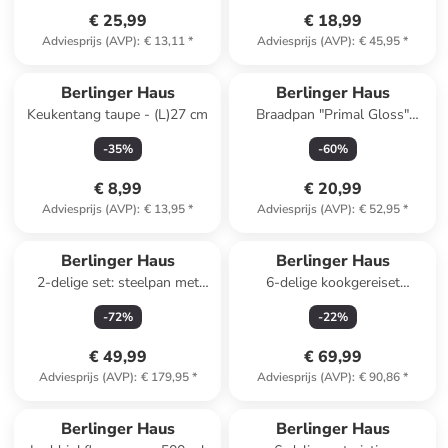
€ 25,99
€ 18,99
Adviesprijs (AVP)
:
€ 13,11
*
Adviesprijs (AVP)
:
€ 45,95
*
Berlinger Haus
Berlinger Haus
Keukentang taupe - (L)27 cm
Braadpan "Primal Gloss"
zwart - Ø 24 cm
-
35
%
-
60
%
€ 8,99
€ 20,99
Adviesprijs (AVP)
:
€ 13,95
*
Adviesprijs (AVP)
:
€ 52,95
*
Berlinger Haus
Berlinger Haus
2-delige set: steelpan met
6-delige kookgereiset
deksel zwart - Ø 24 cm
"Metallic Line"
-
72
%
-
22
%
roségoudkleurig
€ 49,99
€ 69,99
Adviesprijs (AVP)
:
€ 179,95
*
Adviesprijs (AVP)
:
€ 90,86
*
Berlinger Haus
Berlinger Haus