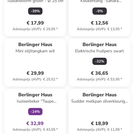
Tulbandvorm groen - Ø 25 cm
Keukentang ''Sahara
Collection'' crème
-
39
%
-
9
%
€ 17,99
€ 12,56
Adviesprijs (AVP)
:
€ 29,95
*
Adviesprijs (AVP)
:
€ 13,95
*
Berlinger Haus
Berlinger Haus
Mini stijltangkam wit
Elektrische fruitpers zwart
-
32
%
€ 29,99
€ 36,65
Adviesprijs (AVP)
:
€ 25,52
*
Adviesprijs (AVP)
:
€ 53,95
*
family
exclusief
Berlinger Haus
Berlinger Haus
Isoleerbeker ''Taupe
Sudder melkpan zilverkleurig -
Collection'' beige - 1 l
2 l
-
24
%
€ 32,99
€ 18,99
Adviesprijs (AVP)
:
€ 43,95
*
Adviesprijs (AVP)
:
€ 11,98
*