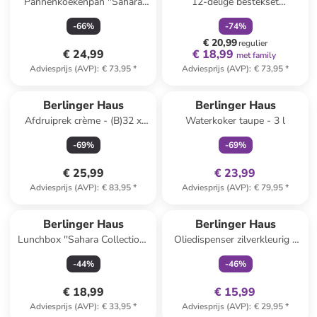
Pannenkoekenpan ''Sahara
12-delige bestekset
Collection'' crème - Ø 26 cm
roségoudkleurig
-
66
%
-
74
%
€ 20,99
regulier
€ 24,99
€ 18,99
met family
Adviesprijs (AVP)
:
€ 73,95
*
Adviesprijs (AVP)
:
€ 73,95
*
family
exclusief
Berlinger Haus
Berlinger Haus
Afdruiprek crème - (B)32 x
Waterkoker taupe - 3 l
(H)49 x (D)29 cm
-
69
%
-
69
%
€ 25,99
€ 23,99
Adviesprijs (AVP)
:
€ 83,95
*
Adviesprijs (AVP)
:
€ 79,95
*
family
exclusief
Berlinger Haus
Berlinger Haus
Lunchbox ''Sahara Collection''
Oliedispenser zilverkleurig -
crème - 1,32 l
100 ml
-
44
%
-
46
%
€ 18,99
€ 15,99
Adviesprijs (AVP)
:
€ 33,95
*
Adviesprijs (AVP)
:
€ 29,95
*