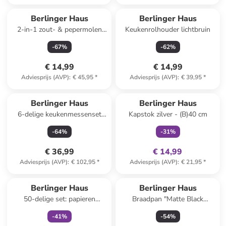
Berlinger Haus
Berlinger Haus
2-in-1 zout- & pepermolen
Keukenrolhouder lichtbruin
taupe
-
67
%
-
62
%
€ 14,99
€ 14,99
Adviesprijs (AVP)
:
€ 45,95
*
Adviesprijs (AVP)
:
€ 39,95
*
family
exclusief
Berlinger Haus
Berlinger Haus
6-delige keukenmessenset
Kapstok zilver - (B)40 cm
crème
-
64
%
-
31
%
€ 36,99
€ 14,99
Adviesprijs (AVP)
:
€ 102,95
*
Adviesprijs (AVP)
:
€ 21,95
*
family
exclusief
Berlinger Haus
Berlinger Haus
50-delige set: papieren
Braadpan "Matte Black
bakvormen voor
Collection" zwart - Ø 20 cm
-
41
%
-
54
%
heteluchtfriteuses beige -