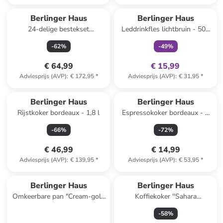
family
exclusief
Berlinger Haus
Berlinger Haus
24-delige bestekset
Leddrinkfles lichtbruin - 500
goudkleurig
ml
-
62
%
-
49
%
€ 64,99
€ 15,99
Adviesprijs (AVP)
:
€ 172,95
*
Adviesprijs (AVP)
:
€ 31,95
*
Berlinger Haus
Berlinger Haus
Rijstkoker bordeaux - 1,8 l
Espressokoker bordeaux - 9
koppen
-
66
%
-
72
%
€ 46,99
€ 14,99
Adviesprijs (AVP)
:
€ 139,95
*
Adviesprijs (AVP)
:
€ 53,95
*
Berlinger Haus
Berlinger Haus
Omkeerbare pan "Cream-gold
Koffiekoker ''Sahara
Collection" crème - Ø 26 cm
Collection'' crème - 450 ml
-
58
%