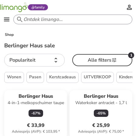
family
Shop
Berlinger Haus sale
1
Populariteit
Alle filters
Wonen
Pasen
Kerstcadeaus
UITVERKOOP
Kindere
Berlinger Haus
Berlinger Haus
4-in-1-melkopschuimer taupe
Waterkoker antraciet - 1,7 l
-
67
%
-
65
%
€ 33,99
€ 25,99
Adviesprijs (AVP)
:
€ 103,95
*
Adviesprijs (AVP)
:
€ 75,00
*