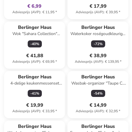
(L)24x(B)24 cm
€ 6,99
€ 17,99
Adviesprijs (AVP)
:
€ 11,95
*
Adviesprijs (AVP)
:
€ 39,95
*
Berlinger Haus
Berlinger Haus
Wok "Sahara Collection"
Waterkoker roségoudkleurig -
crème - Ø 28 cm
1,8 l
-
40
%
-
72
%
€ 41,88
€ 38,99
Adviesprijs (AVP)
:
€ 69,95
*
Adviesprijs (AVP)
:
€ 139,95
*
Berlinger Haus
Berlinger Haus
4-delige keukenmessenset
Wasbak-organizer ''Taupe C.''
''Metallic Line'' rood
beige - (B)17,8 x (H)15,8 x
-
41
%
-
54
%
(D)12,7 cm
€ 19,99
€ 14,99
Adviesprijs (AVP)
:
€ 33,95
*
Adviesprijs (AVP)
:
€ 32,95
*
family
exclusief
Berlinger Haus
Berlinger Haus