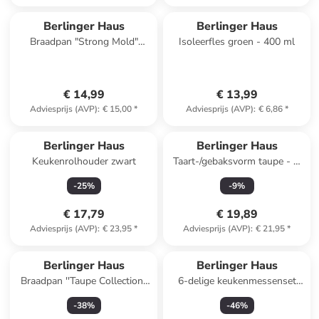
Berlinger Haus
Berlinger Haus
Braadpan "Strong Mold"
Isoleerfles groen - 400 ml
zwart - Ø 15 cm
€ 14,99
€ 13,99
Adviesprijs (AVP)
:
€ 15,00
*
Adviesprijs (AVP)
:
€ 6,86
*
Berlinger Haus
Berlinger Haus
Keukenrolhouder zwart
Taart-/gebaksvorm taupe - Ø
28 cm
-
25
%
-
9
%
€ 17,79
€ 19,89
Adviesprijs (AVP)
:
€ 23,95
*
Adviesprijs (AVP)
:
€ 21,95
*
Berlinger Haus
Berlinger Haus
Braadpan ''Taupe Collection''
6-delige keukenmessenset
beige - Ø 26 cm
groen
-
38
%
-
46
%