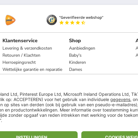
Klantenservice
Shop
A
Levering & verzendkosten
Aanbiedingen
A
Retouren / Klachten
Baby's
Herroepingsrecht
Kinderen
Wettelijke garantie en reparatie
Dames
Heren
Wonen
Merken
* Op basis van de adviesprijs van de fabrikant
** Alle prijsopgaven zijn inclusief belasting en exclusief verzendkosten
ᵃ Bij een minimale bestelwaarde van €15.