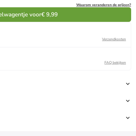
Waarom veranderen de prijzen?
elwagentje voor
€ 9,99
Verzendkosten
FAQ bekijken