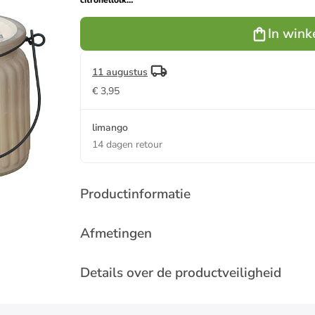
citronellolkaarsen
- 2x 349 g
(verrassingsproduct)
In wink
11 augustus
€ 3,95
limango
14 dagen retour
Productinformatie
Afmetingen
Details over de productveiligheid