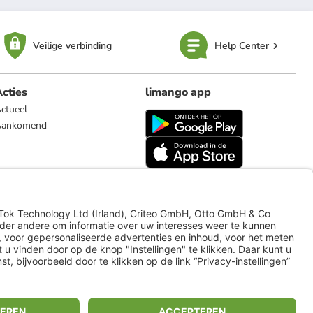
Veilige verbinding
Help Center
cties
limango app
ctueel
Aankomend
limango.de
limango.pl