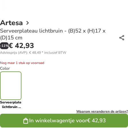
Artesa
Serveerplateau lichtbruin - (B)52 x (H)17 x
(D)15 cm
€ 42,93
-
11
%
Adviesprijs (AVP)
:
€ 48,49
*
inclusief BTW
Nog maar 1 stuk op voorraad
Color
Serveerplateau
lichtbruin -
(B)52 x
Waarom veranderen de prijzen?
(H)17 x
In winkelwagentje voor
€ 42,93
(D)15 cm