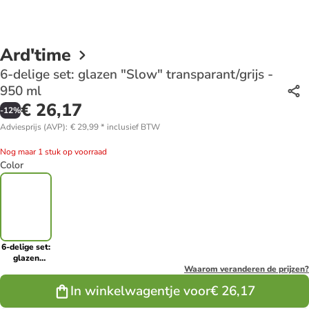
Ard'time
6-delige set: glazen "Slow" transparant/grijs -
950 ml
€ 26,17
-
12
%
Adviesprijs (AVP)
:
€ 29,99
*
inclusief BTW
Nog maar 1 stuk op voorraad
Color
6-delige set:
glazen
"Slow"
Waarom veranderen de prijzen?
transparant/grijs
In winkelwagentje voor
€ 26,17
- 950 ml