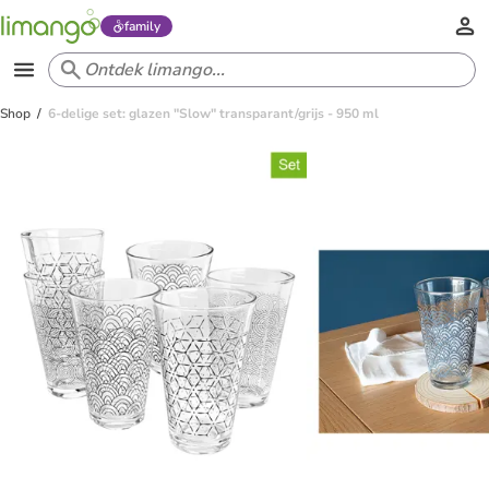
family
Shop
6-delige set: glazen "Slow" transparant/grijs - 950 ml